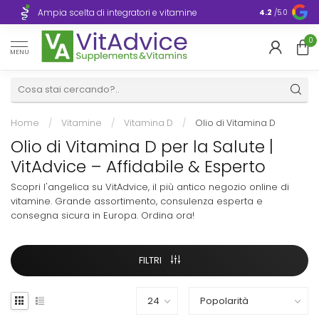
Consegna ra
Ampia scelta di integratori e vitamine
4.2
/5.0
Europa
0
MENU
Home
/
Vitamine
/
Vitamina D
/
Olio di Vitamina D
Olio di Vitamina D per la Salute |
VitAdvice – Affidabile & Esperto
Scopri l'angelica su VitAdvice, il più antico negozio online di
vitamine. Grande assortimento, consulenza esperta e
consegna sicura in Europa. Ordina ora!
FILTRI