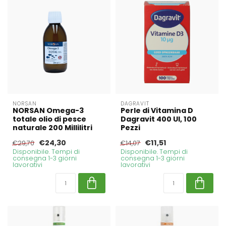
NORSAN
DAGRAVIT
NORSAN Omega-3
Perle di Vitamina D
totale olio di pesce
Dagravit 400 UI, 100
naturale 200 Millilitri
Pezzi
€24,30
€11,51
€29,70
€14,07
Disponibile. Tempi di
Disponibile. Tempi di
consegna 1-3 giorni
consegna 1-3 giorni
lavorativi
lavorativi