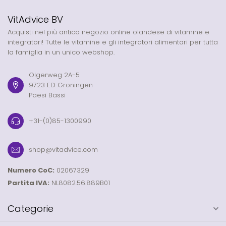
VitAdvice BV
Acquisti nel più antico negozio online olandese di vitamine e
integratori! Tutte le vitamine e gli integratori alimentari per tutta
la famiglia in un unico webshop.
Olgerweg 2A-5
9723 ED Groningen
Paesi Bassi
+31-(0)85-1300990
shop@vitadvice.com
Numero CoC:
02067329
Partita IVA:
NL8082.56.889B01
Categorie