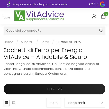
Consegna ra
Ampia scelta di integratori e vitamine
4.2
/5.0
Europa
0
MENU
Home
/
Minerali
/
Ferro
/
Bustina di Ferro
Sachetti di Ferro per Energia |
VitAdvice – Affidabile & Sicuro
Scopri l'angelica su VitAdvice, il più antico negozio online di
vitamine. Grande assortimento, consulenza esperta e
consegna sicura in Europa. Ordina ora!
FILTRI