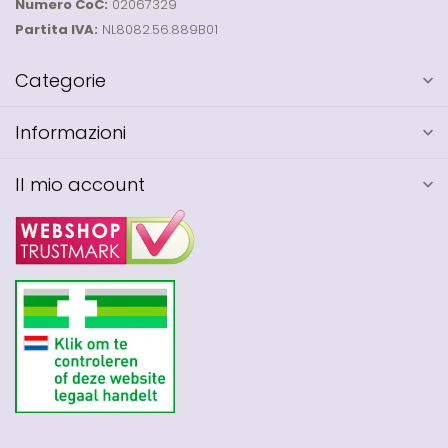
Numero CoC:
02067329
Partita IVA:
NL8082.56.889B01
Categorie
Informazioni
Il mio account