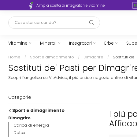
rto
Ampia scelta di integratori e vitamine
Vitamine
Minerali
Integratori
Erbe
Supe
Home
/
Sport e dimagrimento
/
Dimagrire
/
Sostituti del
Sostituti dei Pasti per Dimagrir
Scopri l'angelica su VitAdvice, il più antico negozio online di 
Categorie
Sport e dimagrimento
I più p
Dimagrire
Affidab
Carica di energia
Detox