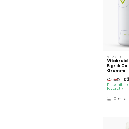
VITAKRUID
Vitakruid
5 gr di Co
Grammi
€3
€38,39
Disponibile
lavorativi
Confron