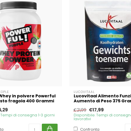
EOPLE
LUCOVITAAL
Whey in polvere Powerful
Lucovitaal Alimento Funz
sto fragola 400 Grammi
Aumento di Peso 375 Gr
5,29
€17,99
€21,99
. Tempi di consegna 1-3 giorni
Disponibile. Tempi di consegna
lavorativi
ta
Confronta