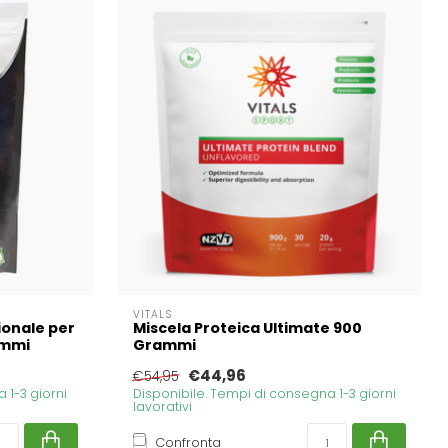
VITALS
ionale per
Miscela Proteica Ultimate 900
ammi
Grammi
€44,96
€54,95
 1-3 giorni
Disponibile. Tempi di consegna 1-3 giorni
lavorativi
Confronta