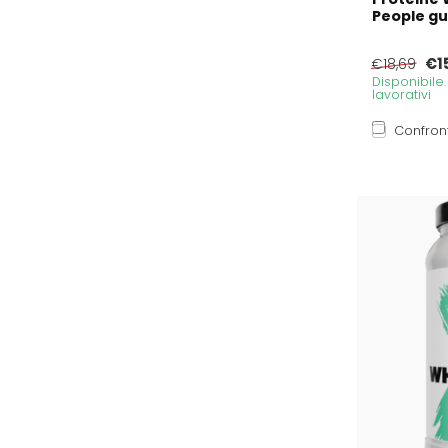
People gu
€1
€18,69
Disponibile
lavorativi
Confron