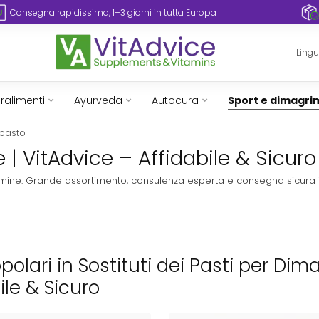
Consegna rapidissima, 1–3 giorni in tutta Europa
Ling
ralimenti
Ayurveda
Autocura
Sport e dimagr
 pasto
e | VitAdvice – Affidabile & Sicuro
vitamine. Grande assortimento, consulenza esperta e consegna sicura 
opolari in Sostituti dei Pasti per Dim
ile & Sicuro