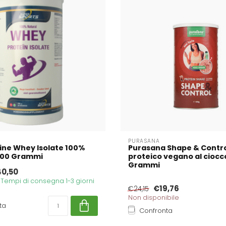
PURASANA
ine Whey Isolate 100%
Purasana Shape & Control
 500 Grammi
proteico vegano al ciocc
Grammi
0,50
. Tempi di consegna 1-3 giorni
€19,76
€24,15
Non disponibile
ta
Confronta