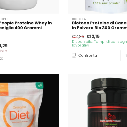
EOPLE
BIOTONA
People Proteine Whey in
Biotona Proteine di Can
aniglia 400 Grammi
in Polvere Bio 300 Gramm
€12,15
€14,85
Disponibile. Tempi di consegna
5,29
lavorativi
bile
Confronta
ta