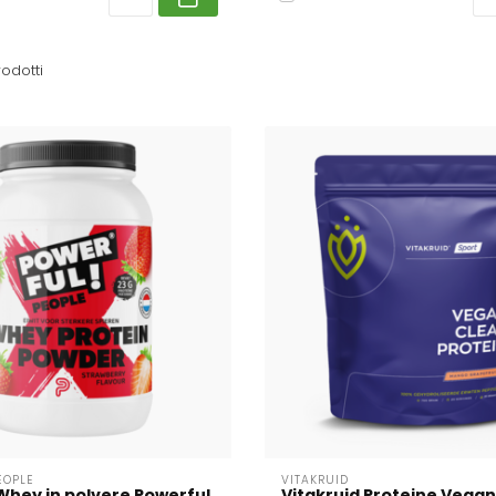
odotti
EOPLE
VITAKRUID
Whey in polvere Powerful
Vitakruid Proteine Vegan