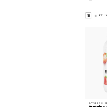
68
Pr
POWERFUL P
Proteine 