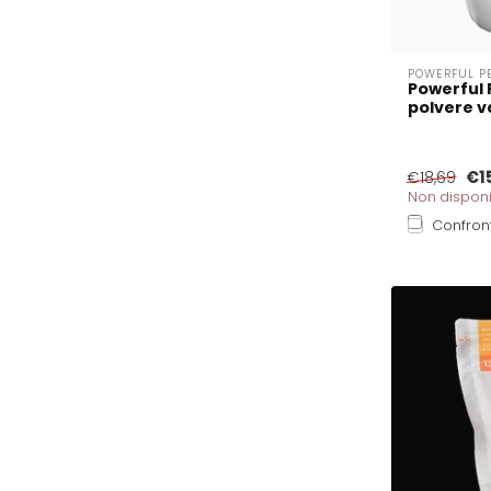
POWERFUL P
Powerful 
polvere v
€1
€18,69
Non disponi
Confron