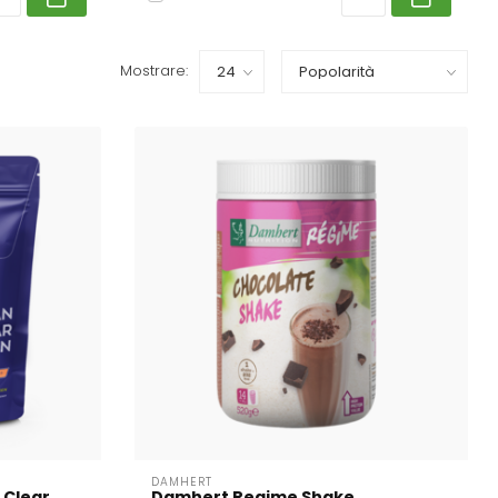
Mostrare:
DAMHERT
 Clear
Damhert Regime Shake