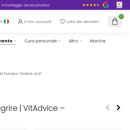
Imballaggio senza plastica
0
Il mio account
Lista dei desideri
ua
imento
Cura personale
Altro
Marche
in Europa. Ordina ora!
agrire | VitAdvice –