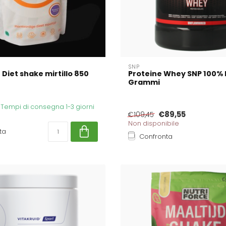
SNP
 Diet shake mirtillo 850
Proteine Whey SNP 100% 
Grammi
. Tempi di consegna 1-3 giorni
€89,55
€109,45
Non disponibile
ta
Confronta