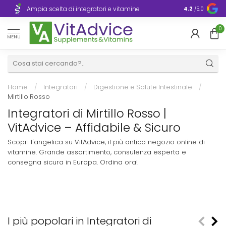
Consegna ra
Ampia scelta di integratori e vitamine
4.2
/5.0
Europa
0
MENU
Home
/
Integratori
/
Digestione e Salute Intestinale
/
Mirtillo Rosso
Integratori di Mirtillo Rosso |
VitAdvice – Affidabile & Sicuro
Scopri l'angelica su VitAdvice, il più antico negozio online di
vitamine. Grande assortimento, consulenza esperta e
consegna sicura in Europa. Ordina ora!
I più popolari in Integratori di