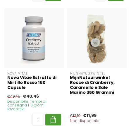
NOVA VITAE
MIJNNATUURWINKEL
Nova Vitae Estratto di
MijnNatuurwinkel
Mirtillo Rosso 180
Rocce di Cranberry,
Capsule
Caramello e Sale
Marino 350 Grammi
€40,46
€49,45
Disponibile. Tempi di
consegna 1-3 giorni
lavorativi
€11,99
€13,19
Non disponibile