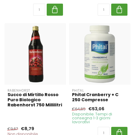
RABENHORST
PHITAL
Succo di Mirtillo Rosso
Phital Cranberry + C
Puro Biologico
250 Compresse
Rabenhorst 750 Millilitri
€53,06
€64,85
Disponibile. Tempi di
consegna 1-3 giorni
lavorativi
€8,79
€9,67
Non disponibile