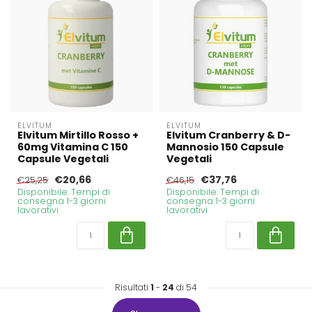
ELVITUM
ELVITUM
Elvitum Mirtillo Rosso +
Elvitum Cranberry & D-
60mg Vitamina C 150
Mannosio 150 Capsule
Capsule Vegetali
Vegetali
€20,66
€37,76
€25,25
€46,15
Disponibile. Tempi di
Disponibile. Tempi di
consegna 1-3 giorni
consegna 1-3 giorni
lavorativi
lavorativi
Risultati
1
-
24
di 54