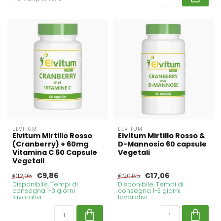
ELVITUM
ELVITUM
Elvitum Mirtillo Rosso
Elvitum Mirtillo Rosso &
(Cranberry) + 60mg
D-Mannosio 60 capsule
Vitamina C 60 Capsule
Vegetali
Vegetali
€9,86
€17,06
€12,05
€20,85
Disponibile. Tempi di
Disponibile. Tempi di
consegna 1-3 giorni
consegna 1-3 giorni
lavorativi
lavorativi