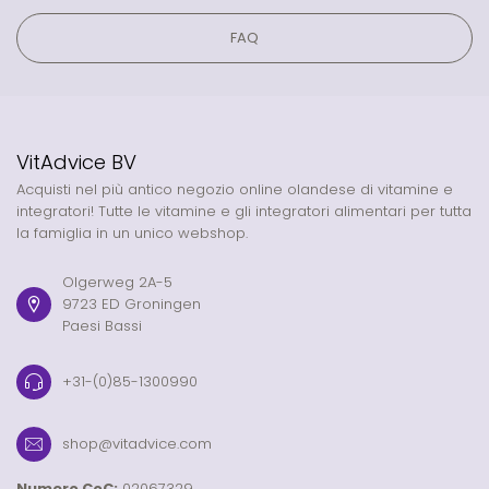
FAQ
VitAdvice BV
Acquisti nel più antico negozio online olandese di vitamine e
integratori! Tutte le vitamine e gli integratori alimentari per tutta
la famiglia in un unico webshop.
Olgerweg 2A-5
9723 ED Groningen
Paesi Bassi
+31-(0)85-1300990
shop@vitadvice.com
Numero CoC:
02067329