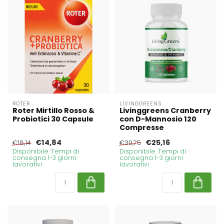
ROTER
LIVINGGREENS
Roter Mirtillo Rosso &
Livinggreens Cranberry
Probiotici 30 Capsule
con D-Mannosio 120
Compresse
€14,84
€25,16
€18,14
€30,75
Disponibile. Tempi di
Disponibile. Tempi di
consegna 1-3 giorni
consegna 1-3 giorni
lavorativi
lavorativi