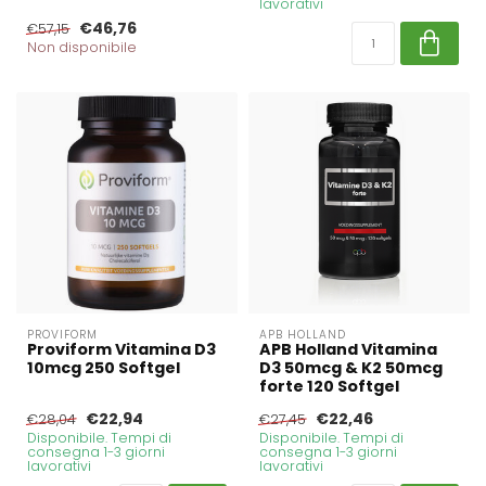
lavorativi
€46,76
€57,15
Non disponibile
PROVIFORM
APB HOLLAND
Proviform Vitamina D3
APB Holland Vitamina
10mcg 250 Softgel
D3 50mcg & K2 50mcg
forte 120 Softgel
€22,94
€22,46
€28,04
€27,45
Disponibile. Tempi di
Disponibile. Tempi di
consegna 1-3 giorni
consegna 1-3 giorni
lavorativi
lavorativi