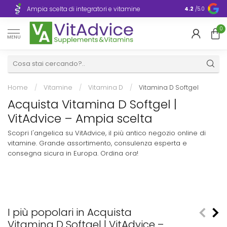
Consegna ra
Ampia scelta di integratori e vitamine
4.2
/5.0
Europa
0
MENU
Home
/
Vitamine
/
Vitamina D
/
Vitamina D Softgel
Acquista Vitamina D Softgel |
VitAdvice – Ampia scelta
Scopri l'angelica su VitAdvice, il più antico negozio online di
vitamine. Grande assortimento, consulenza esperta e
consegna sicura in Europa. Ordina ora!
I più popolari in Acquista
Vitamina D Softgel | VitAdvice –