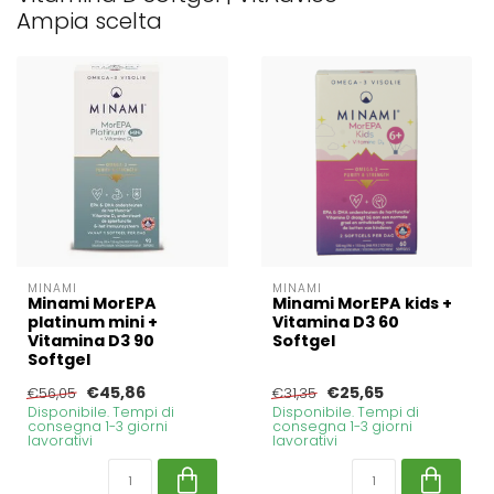
Ampia scelta
MINAMI
MINAMI
Minami MorEPA
Minami MorEPA kids +
platinum mini +
Vitamina D3 60
Vitamina D3 90
Softgel
Softgel
€45,86
€25,65
€56,05
€31,35
Disponibile. Tempi di
Disponibile. Tempi di
consegna 1-3 giorni
consegna 1-3 giorni
lavorativi
lavorativi