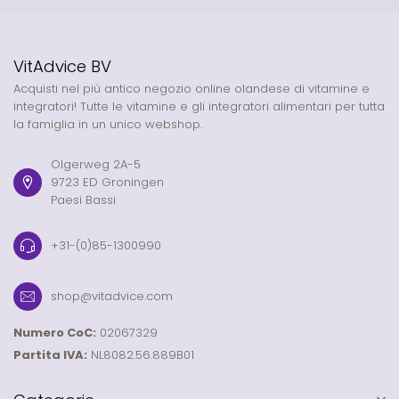
VitAdvice BV
Acquisti nel più antico negozio online olandese di vitamine e
integratori! Tutte le vitamine e gli integratori alimentari per tutta
la famiglia in un unico webshop.
Olgerweg 2A-5
9723 ED Groningen
Paesi Bassi
+31-(0)85-1300990
shop@vitadvice.com
Numero CoC:
02067329
Partita IVA:
NL8082.56.889B01