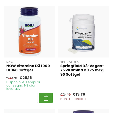
NOW
SPRINGFIELD
NOW Vitamina D3 1000
Springfield D3-Vegan-
UI 360 Softgel
75 vitamina D3 75 mcg
90 Softgel
€25,16
€30,75
Disponibile. Tempi di
consegna 1-3 giorni
lavorativi
€19,76
€24,15
Non disponibile