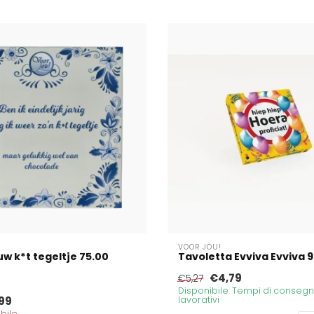
VOOR JOU!
uw k*t tegeltje 75.00
Tavoletta Evviva Evviva
€4,79
€5,27
Disponibile. Tempi di consegna
99
lavorativi
bile