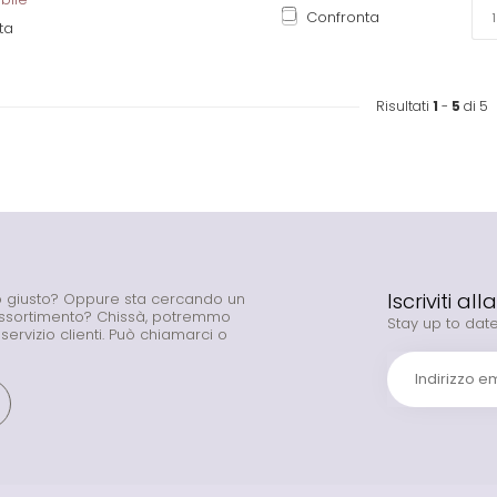
Confronta
ta
Risultati
1
-
5
di 5
Iscriviti al
to giusto? Oppure sta cercando un
assortimento? Chissà, potremmo
Stay up to date
o servizio clienti. Può chiamarci o