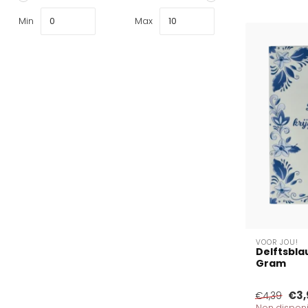
Min
Max
VOOR JOU!
Delftsbla
Gram
€3,
€4,39
Non disponi