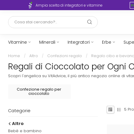
rto
Ampia scelta di integratori e vitamine
Vitamine
Minerali
Integratori
Erbe
Supe
Home
/
Altro
/
Confezioni regalo
/
Regalo cibo e bevan
Regali di Cioccolato per Ogni 
Scopri l'angelica su VitAdvice, il più antico negozio online di 
Confezione regalo per
cioccolato
5
Pro
Categorie
Altro
Bebè e bambino