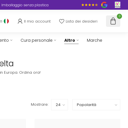
Imballaggio senza plastica
0
Il mio account
Lista dei desideri
ua
ento
Cura personale
Altro
Marche
elta
in Europa. Ordina ora!
Mostrare: