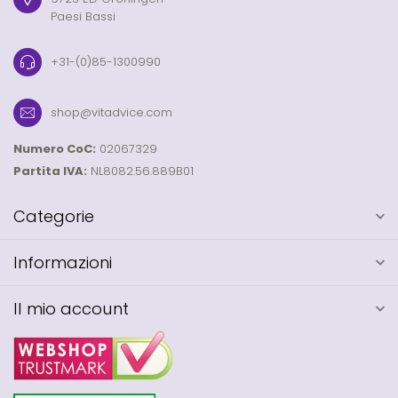
Paesi Bassi
+31-(0)85-1300990
shop@vitadvice.com
Numero CoC:
02067329
Partita IVA:
NL8082.56.889B01
Categorie
Informazioni
Il mio account