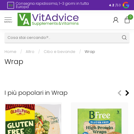
Imballaggio senza plastica
4.2
/5.0
0
MENU
Home
/
Altro
/
Cibo e bevande
/
Wrap
Wrap
I più popolari in Wrap