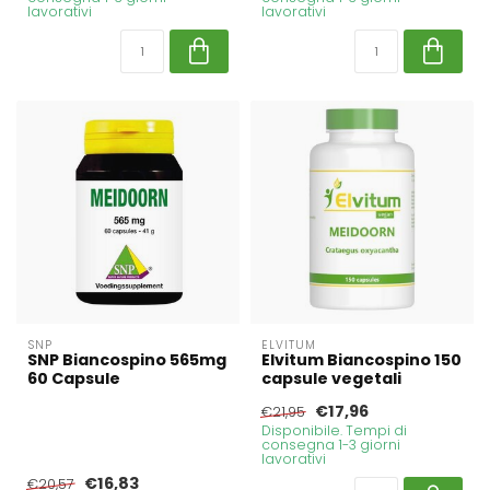
lavorativi
lavorativi
SNP
ELVITUM
SNP Biancospino 565mg
Elvitum Biancospino 150
60 Capsule
capsule vegetali
€17,96
€21,95
Disponibile. Tempi di
consegna 1-3 giorni
lavorativi
€16,83
€20,57