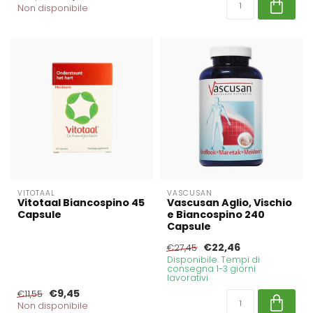
Non disponibile
VITOTAAL
VASCUSAN
Vitotaal Biancospino 45
Vascusan Aglio, Vischio
Capsule
e Biancospino 240
Capsule
€22,46
€27,45
Disponibile. Tempi di
consegna 1-3 giorni
lavorativi
€9,45
€11,55
Non disponibile