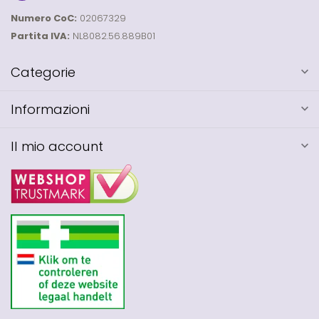
Numero CoC:
02067329
Partita IVA:
NL8082.56.889B01
Categorie
Informazioni
Il mio account