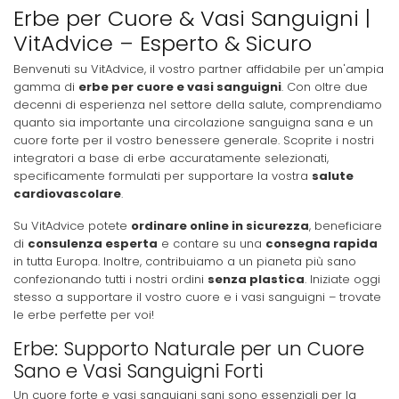
Erbe per Cuore & Vasi Sanguigni |
VitAdvice – Esperto & Sicuro
Benvenuti su VitAdvice, il vostro partner affidabile per un'ampia
gamma di
erbe per cuore e vasi sanguigni
. Con oltre due
decenni di esperienza nel settore della salute, comprendiamo
quanto sia importante una circolazione sanguigna sana e un
cuore forte per il vostro benessere generale. Scoprite i nostri
integratori a base di erbe accuratamente selezionati,
specificamente formulati per supportare la vostra
salute
cardiovascolare
.
Su VitAdvice potete
ordinare online in sicurezza
, beneficiare
di
consulenza esperta
e contare su una
consegna rapida
in tutta Europa. Inoltre, contribuiamo a un pianeta più sano
confezionando tutti i nostri ordini
senza plastica
. Iniziate oggi
stesso a supportare il vostro cuore e i vasi sanguigni – trovate
le erbe perfette per voi!
Erbe: Supporto Naturale per un Cuore
Sano e Vasi Sanguigni Forti
Un cuore forte e vasi sanguigni sani sono essenziali per la