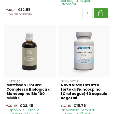
consegna 1-3 giorni
lavorativi
€12,85
€14,14
Non disponibile
MATTISSON
NOVA VITAE
Mattisson Tintura
Nova Vitae Estratto
Complessa Biologica di
forte di Biancospino
Biancospino Bio 100
(Crataegus) 60 capsule
Millilitri
vegetali
€22,46
€19,76
€27,45
€24,15
Disponibile. Tempi di
Disponibile. Tempi di
consegna 1-3 giorni
consegna 1-3 giorni