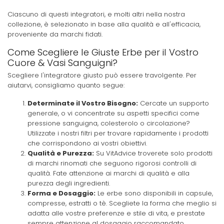
Ciascuno di questi integratori, e molti altri nella nostra
collezione, è selezionato in base alla qualità e all'efficacia,
proveniente da marchi fidati.
Come Scegliere le Giuste Erbe per il Vostro
Cuore & Vasi Sanguigni?
Scegliere l'integratore giusto può essere travolgente. Per
aiutarvi, consigliamo quanto segue:
Determinate il Vostro Bisogno:
Cercate un supporto
generale, o vi concentrate su aspetti specifici come
pressione sanguigna, colesterolo o circolazione?
Utilizzate i nostri filtri per trovare rapidamente i prodotti
che corrispondono ai vostri obiettivi.
Qualità e Purezza:
Su VitAdvice troverete solo prodotti
di marchi rinomati che seguono rigorosi controlli di
qualità. Fate attenzione ai marchi di qualità e alla
purezza degli ingredienti.
Forma e Dosaggio:
Le erbe sono disponibili in capsule,
compresse, estratti o tè. Scegliete la forma che meglio si
adatta alle vostre preferenze e stile di vita, e prestate
sempre attenzione al dosaggio raccomandato.