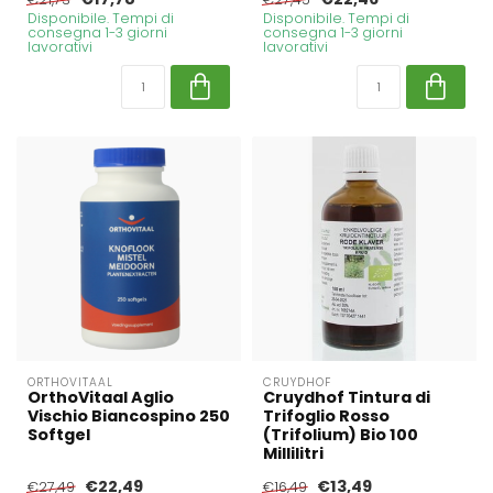
Disponibile. Tempi di
Disponibile. Tempi di
consegna 1-3 giorni
consegna 1-3 giorni
lavorativi
lavorativi
ORTHOVITAAL
CRUYDHOF
OrthoVitaal Aglio
Cruydhof Tintura di
Vischio Biancospino 250
Trifoglio Rosso
Softgel
(Trifolium) Bio 100
Millilitri
€22,49
€13,49
€27,49
€16,49