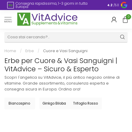
Imballaggio senza plastica
4.2
/5.0
0
MENU
Home
/
Erbe
/
Cuore e Vasi Sanguigni
Erbe per Cuore & Vasi Sanguigni |
VitAdvice – Sicuro & Esperto
Scopri l'angelica su VitAdvice, il più antico negozio online di
vitamine. Grande assortimento, consulenza esperta e
consegna sicura in Europa. Ordina ora!
Biancospino
Ginkgo Biloba
Trifoglio Rosso