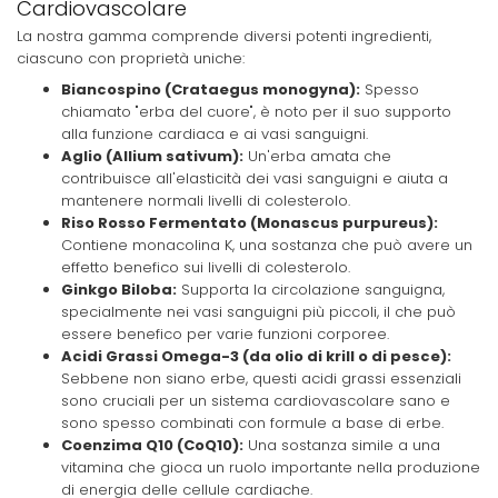
Cardiovascolare
La nostra gamma comprende diversi potenti ingredienti,
ciascuno con proprietà uniche:
Biancospino (Crataegus monogyna):
Spesso
chiamato "erba del cuore", è noto per il suo supporto
alla funzione cardiaca e ai vasi sanguigni.
Aglio (Allium sativum):
Un'erba amata che
contribuisce all'elasticità dei vasi sanguigni e aiuta a
mantenere normali livelli di colesterolo.
Riso Rosso Fermentato (Monascus purpureus):
Contiene monacolina K, una sostanza che può avere un
effetto benefico sui livelli di colesterolo.
Ginkgo Biloba:
Supporta la circolazione sanguigna,
specialmente nei vasi sanguigni più piccoli, il che può
essere benefico per varie funzioni corporee.
Acidi Grassi Omega-3 (da olio di krill o di pesce):
Sebbene non siano erbe, questi acidi grassi essenziali
sono cruciali per un sistema cardiovascolare sano e
sono spesso combinati con formule a base di erbe.
Coenzima Q10 (CoQ10):
Una sostanza simile a una
vitamina che gioca un ruolo importante nella produzione
di energia delle cellule cardiache.