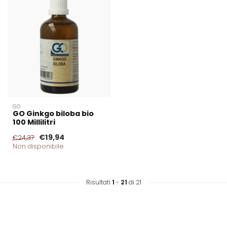
GO
GO Ginkgo biloba bio
100 Millilitri
€19,94
€24,37
Non disponibile
Risultati
1
-
21
di 21