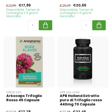
€17,96
€20,66
€21,95
€25,25
Disponibile. Tempi di
Disponibile. Tempi di
consegna 1-3 giorni
consegna 1-3 giorni
lavorativi
lavorativi
ARKOCAPS
APB HOLLAND
Arkocaps Trifoglio
APB Holland Estratto
Rosso 45 Capsule
puro di Trifoglio rosso
440mg 70 Capsule
€17,78
€22,46
€21,73
€27,45