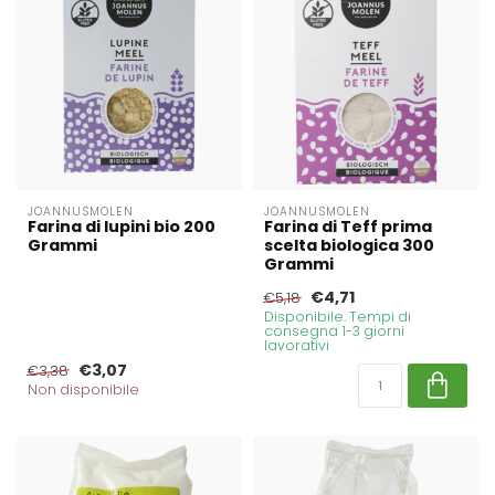
JOANNUSMOLEN
JOANNUSMOLEN
Farina di lupini bio 200
Farina di Teff prima
Grammi
scelta biologica 300
Grammi
€4,71
€5,18
Disponibile. Tempi di
consegna 1-3 giorni
lavorativi
€3,07
€3,38
Non disponibile