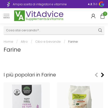
Consegna ra
Ampia scelta di integratori e vitamine
4.2
/5.0
Europa
0
MENU
Home
/
Altro
/
Cibo e bevande
/
Farine
Farine
I più popolari in Farine