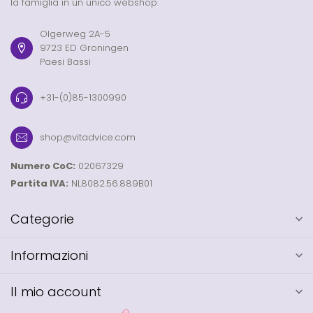
la famiglia in un unico webshop.
Olgerweg 2A-5
9723 ED Groningen
Paesi Bassi
+31-(0)85-1300990
shop@vitadvice.com
Numero CoC:
02067329
Partita IVA:
NL8082.56.889B01
Categorie
Informazioni
Il mio account