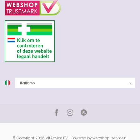
© Copyright 2026 VitAdvice BV - Powered by
webshop-service.nl