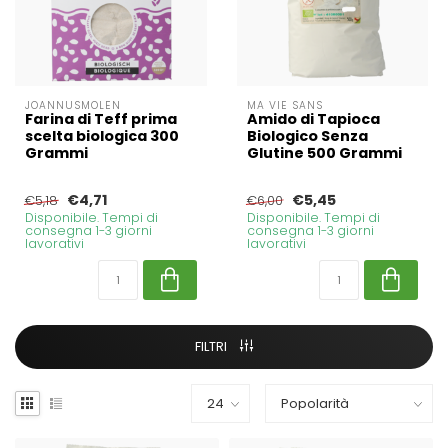
JOANNUSMOLEN
MA VIE SANS
Farina di Teff prima
Amido di Tapioca
scelta biologica 300
Biologico Senza
Grammi
Glutine 500 Grammi
€4,71
€5,45
€5,18
€6,00
Disponibile. Tempi di
Disponibile. Tempi di
consegna 1-3 giorni
consegna 1-3 giorni
lavorativi
lavorativi
FILTRI