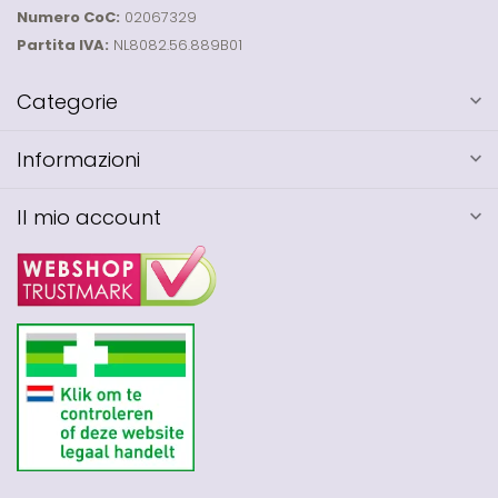
Numero CoC:
02067329
Partita IVA:
NL8082.56.889B01
Categorie
Informazioni
Il mio account