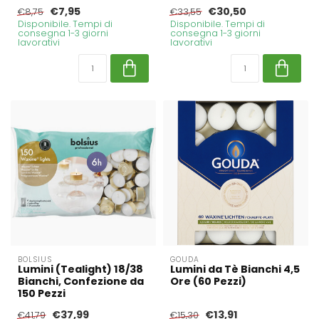
€7,95
€30,50
€8,75
€33,55
Disponibile. Tempi di
Disponibile. Tempi di
consegna 1-3 giorni
consegna 1-3 giorni
lavorativi
lavorativi
BOLSIUS
GOUDA
Lumini (Tealight) 18/38
Lumini da Tè Bianchi 4,5
Bianchi, Confezione da
Ore (60 Pezzi)
150 Pezzi
€37,99
€13,91
€41,79
€15,30