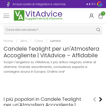
Consegna ra
Ampia scelta di integratori e vitamine
4.2
/5.0
Europa
0
MENU
Home
/
Altro
/
Casa
/
Lumino
Candele Tealight per un'Atmosfera
Accogliente | VitAdvice – Affidabile
Scopri l'angelica su VitAdvice, il più antico negozio online di
vitamine. Grande assortimento, consulenza esperta e
consegna sicura in Europa. Ordina ora!
I più popolari in Candele Tealight
per un'Atmosfera Accogliente |