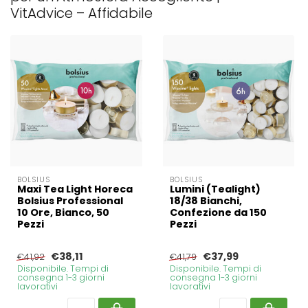
VitAdvice – Affidabile
BOLSIUS
BOLSIUS
Maxi Tea Light Horeca
Lumini (Tealight)
Bolsius Professional
18/38 Bianchi,
10 Ore, Bianco, 50
Confezione da 150
Pezzi
Pezzi
€38,11
€37,99
€41,92
€41,79
Disponibile. Tempi di
Disponibile. Tempi di
consegna 1-3 giorni
consegna 1-3 giorni
lavorativi
lavorativi