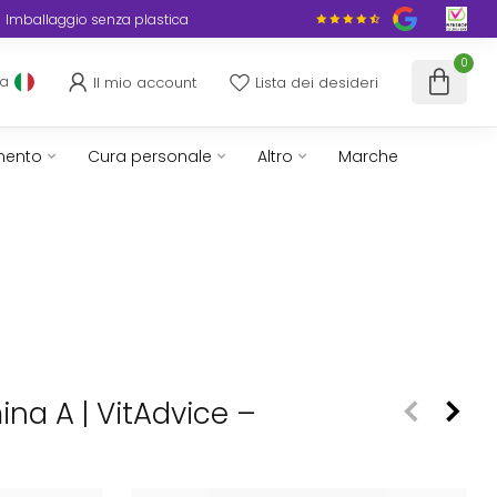
Imballaggio senza plastica
0
Il mio account
Lista dei desideri
ua
mento
Cura personale
Altro
Marche
ina A | VitAdvice –