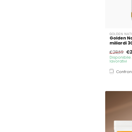
GOLDEN NAT
Golden Na
miliardi 
€2
€28,59
Disponibile
lavorativi
Confron