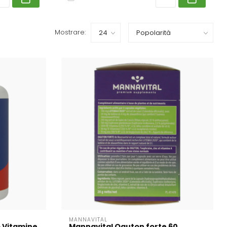
Mostrare:
MANNAVITAL
o Vitamine
Mannavital Oguton forte 60