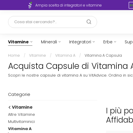
rto
Ampia scelta di integratori e vitamine
Vitamine
Minerali
Integratori
Erbe
Sup
Home
/
Vitamine
/
Vitamina A
/
Vitamina A Capsula
Acquista Capsule di Vitamina A 
Scopri le nostre capsule di vitamina A su VitAdvice. Ordina in 
Categorie
Vitamine
I più p
Altre Vitamine
Affidab
Multivitaminici
Vitamina A