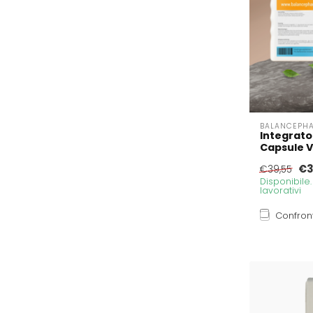
BALANCEPH
Integrato
Capsule V
€3
€39,55
Disponibile
lavorativi
Confron