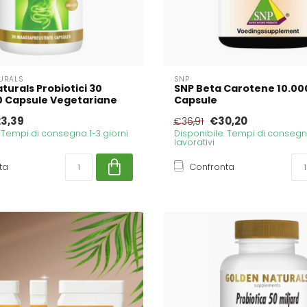
URALS
SNP
turals Probiotici 30
SNP Beta Carotene 10.000 
30 Capsule Vegetariane
Capsule
3,39
€30,20
€36,91
. Tempi di consegna 1-3 giorni
Disponibile. Tempi di consegna
lavorativi
ta
Confronta