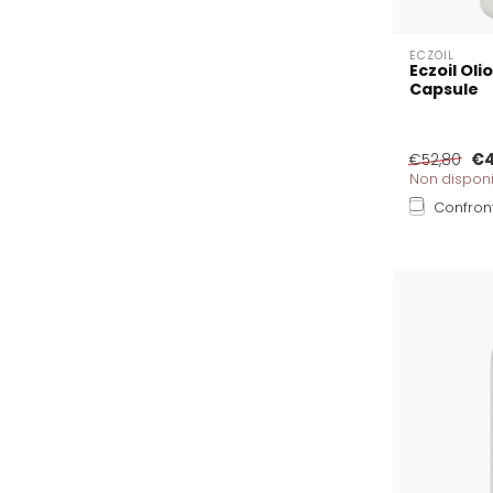
ECZOIL
Eczoil Oli
Capsule
€4
€52,80
Non disponi
Confron