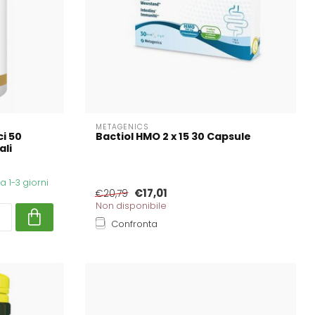
METAGENICS
i 50
Bactiol HMO 2 x 15 30 Capsule
ali
 1-3 giorni
€17,01
€20,79
Non disponibile
Confronta