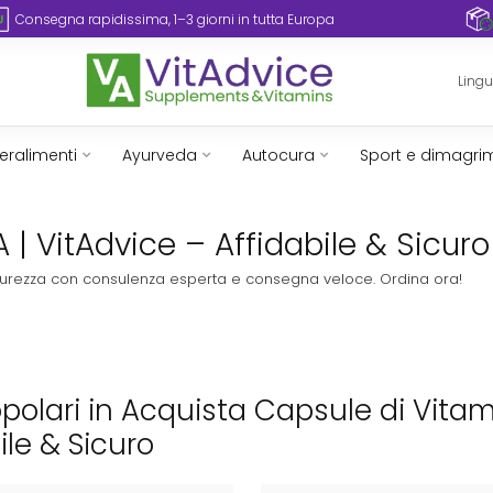
Consegna rapidissima, 1–3 giorni in tutta Europa
Ling
eralimenti
Ayurveda
Autocura
Sport e dimagri
| VitAdvice – Affidabile & Sicuro
sicurezza con consulenza esperta e consegna veloce. Ordina ora!
opolari in Acquista Capsule di Vitam
ile & Sicuro