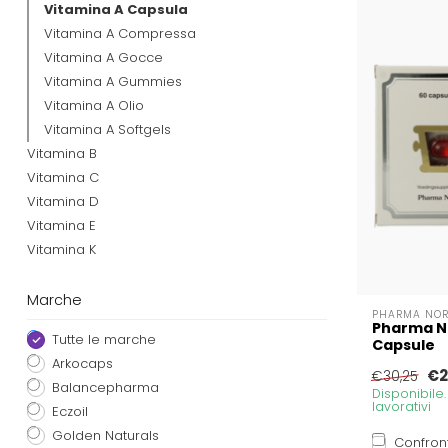
Vitamina A Capsula
Vitamina A Compressa
Vitamina A Gocce
Vitamina A Gummies
Vitamina A Olio
Vitamina A Softgels
Vitamina B
Vitamina C
Vitamina D
Vitamina E
Vitamina K
Marche
PHARMA NO
Pharma N
Tutte le marche
Capsule
Arkocaps
€2
€30,25
Balancepharma
Disponibile
lavorativi
Eczoil
Golden Naturals
Confron