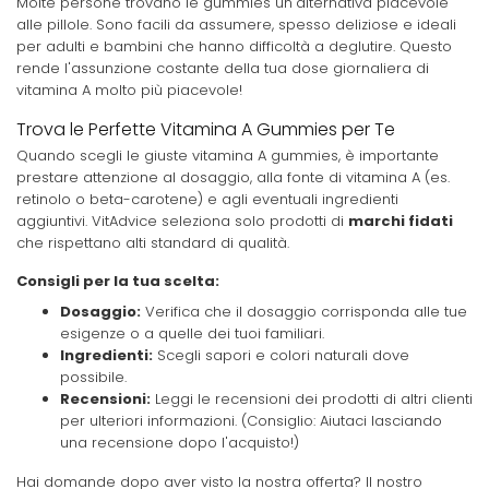
Molte persone trovano le gummies un'alternativa piacevole
alle pillole. Sono facili da assumere, spesso deliziose e ideali
per adulti e bambini che hanno difficoltà a deglutire. Questo
rende l'assunzione costante della tua dose giornaliera di
vitamina A molto più piacevole!
Trova le Perfette Vitamina A Gummies per Te
Quando scegli le giuste vitamina A gummies, è importante
prestare attenzione al dosaggio, alla fonte di vitamina A (es.
retinolo o beta-carotene) e agli eventuali ingredienti
aggiuntivi. VitAdvice seleziona solo prodotti di
marchi fidati
che rispettano alti standard di qualità.
Consigli per la tua scelta:
Dosaggio:
Verifica che il dosaggio corrisponda alle tue
esigenze o a quelle dei tuoi familiari.
Ingredienti:
Scegli sapori e colori naturali dove
possibile.
Recensioni:
Leggi le recensioni dei prodotti di altri clienti
per ulteriori informazioni. (Consiglio: Aiutaci lasciando
una recensione dopo l'acquisto!)
Hai domande dopo aver visto la nostra offerta? Il nostro