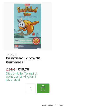
EASYVIT
Easyfishoil grow 30
Gummies
€19,76
€24,15
Disponibile. Tempi di
consegna 1-3 giorni
lavorativi
Risultati
1
-
1
di 1