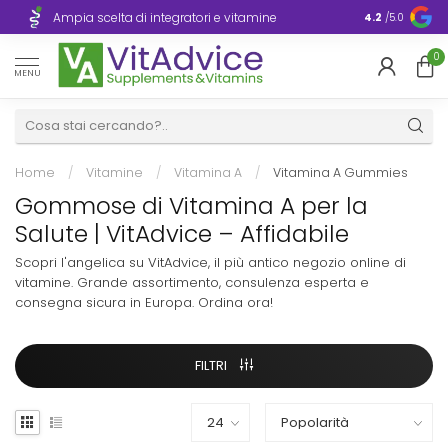
Consegna ra
Ampia scelta di integratori e vitamine
4.2
/5.0
Europa
0
MENU
Home
/
Vitamine
/
Vitamina A
/
Vitamina A Gummies
Gommose di Vitamina A per la
Salute | VitAdvice – Affidabile
Scopri l'angelica su VitAdvice, il più antico negozio online di
vitamine. Grande assortimento, consulenza esperta e
consegna sicura in Europa. Ordina ora!
FILTRI