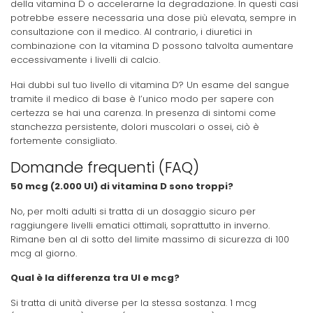
della vitamina D o accelerarne la degradazione. In questi casi
potrebbe essere necessaria una dose più elevata, sempre in
consultazione con il medico. Al contrario, i diuretici in
combinazione con la vitamina D possono talvolta aumentare
eccessivamente i livelli di calcio.
Hai dubbi sul tuo livello di vitamina D? Un esame del sangue
tramite il medico di base è l’unico modo per sapere con
certezza se hai una carenza. In presenza di sintomi come
stanchezza persistente, dolori muscolari o ossei, ciò è
fortemente consigliato.
Domande frequenti (FAQ)
50 mcg (2.000 UI) di vitamina D sono troppi?
No, per molti adulti si tratta di un dosaggio sicuro per
raggiungere livelli ematici ottimali, soprattutto in inverno.
Rimane ben al di sotto del limite massimo di sicurezza di 100
mcg al giorno.
Qual è la differenza tra UI e mcg?
Si tratta di unità diverse per la stessa sostanza. 1 mcg