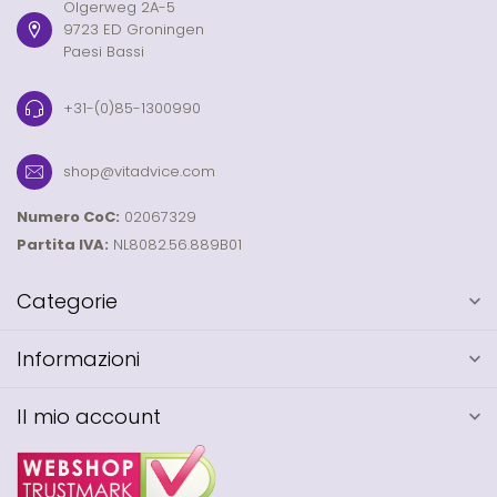
Olgerweg 2A-5
9723 ED Groningen
Paesi Bassi
+31-(0)85-1300990
shop@vitadvice.com
Numero CoC:
02067329
Partita IVA:
NL8082.56.889B01
Categorie
Informazioni
Il mio account