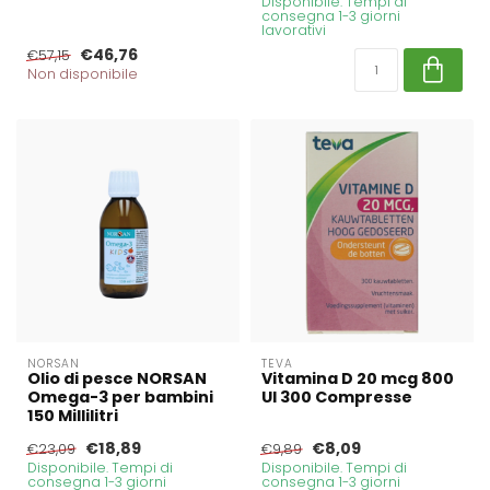
Disponibile. Tempi di
consegna 1-3 giorni
lavorativi
€46,76
€57,15
Non disponibile
NORSAN
TEVA
Olio di pesce NORSAN
Vitamina D 20 mcg 800
Omega-3 per bambini
UI 300 Compresse
150 Millilitri
€18,89
€8,09
€23,09
€9,89
Disponibile. Tempi di
Disponibile. Tempi di
consegna 1-3 giorni
consegna 1-3 giorni