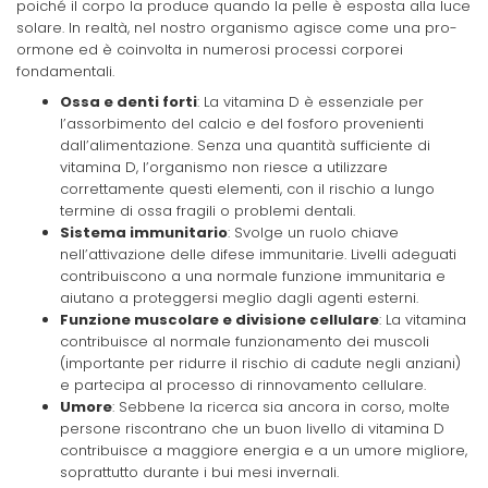
poiché il corpo la produce quando la pelle è esposta alla luce
solare. In realtà, nel nostro organismo agisce come una pro-
ormone ed è coinvolta in numerosi processi corporei
fondamentali.
Ossa e denti forti
: La vitamina D è essenziale per
l’assorbimento del calcio e del fosforo provenienti
dall’alimentazione. Senza una quantità sufficiente di
vitamina D, l’organismo non riesce a utilizzare
correttamente questi elementi, con il rischio a lungo
termine di ossa fragili o problemi dentali.
Sistema immunitario
: Svolge un ruolo chiave
nell’attivazione delle difese immunitarie. Livelli adeguati
contribuiscono a una normale funzione immunitaria e
aiutano a proteggersi meglio dagli agenti esterni.
Funzione muscolare e divisione cellulare
: La vitamina
contribuisce al normale funzionamento dei muscoli
(importante per ridurre il rischio di cadute negli anziani)
e partecipa al processo di rinnovamento cellulare.
Umore
: Sebbene la ricerca sia ancora in corso, molte
persone riscontrano che un buon livello di vitamina D
contribuisce a maggiore energia e a un umore migliore,
soprattutto durante i bui mesi invernali.