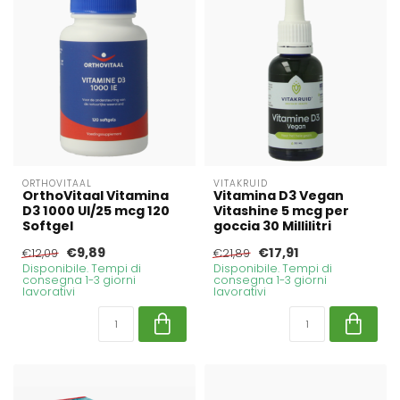
ORTHOVITAAL
VITAKRUID
OrthoVitaal Vitamina
Vitamina D3 Vegan
D3 1000 UI/25 mcg 120
Vitashine 5 mcg per
Softgel
goccia 30 Millilitri
€9,89
€17,91
€12,09
€21,89
Disponibile. Tempi di
Disponibile. Tempi di
consegna 1-3 giorni
consegna 1-3 giorni
lavorativi
lavorativi