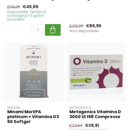
€45,86
€56,05
Disponibile. Tempi di
consegna 1-3 giorni
lavorativi
€85,95
€105,05
Non disponibile
MINAMI
METAGENICS
Minami MorEPA
Metagenics Vitamina D
platinum + Vitamina D3
3000 UI 168 Compresse
60 Softgel
€26,91
€32,89