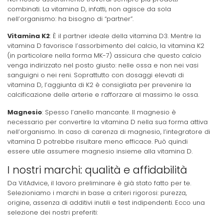
combinati. La vitamina D, infatti, non agisce da sola
nell’organismo: ha bisogno di “partner”.
Vitamina K2
: È il partner ideale della vitamina D3. Mentre la
vitamina D favorisce l’assorbimento del calcio, la vitamina K2
(in particolare nella forma MK-7) assicura che questo calcio
venga indirizzato nel posto giusto: nelle ossa e non nei vasi
sanguigni o nei reni. Soprattutto con dosaggi elevati di
vitamina D, l’aggiunta di K2 è consigliata per prevenire la
calcificazione delle arterie e rafforzare al massimo le ossa.
Magnesio
: Spesso l’anello mancante. Il magnesio è
necessario per convertire la vitamina D nella sua forma attiva
nell’organismo. In caso di carenza di magnesio, l’integratore di
vitamina D potrebbe risultare meno efficace. Può quindi
essere utile assumere magnesio insieme alla vitamina D.
I nostri marchi: qualità e affidabilità
Da VitAdvice, il lavoro preliminare è già stato fatto per te.
Selezioniamo i marchi in base a criteri rigorosi: purezza,
origine, assenza di additivi inutili e test indipendenti. Ecco una
selezione dei nostri preferiti: