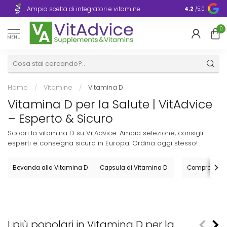
Consegna rapidissima, 1–3 giorni in tutta
e
Imb
4.2
/5.0
Europa
0
MENU
Home
/
Vitamine
/
Vitamina D
Vitamina D per la Salute | VitAdvice
– Esperto & Sicuro
Scopri la vitamina D su VitAdvice. Ampia selezione, consigli
esperti e consegna sicura in Europa. Ordina oggi stesso!
Bevanda alla Vitamina D
Capsula di Vitamina D
Compressa d
I più popolari in Vitamina D per la