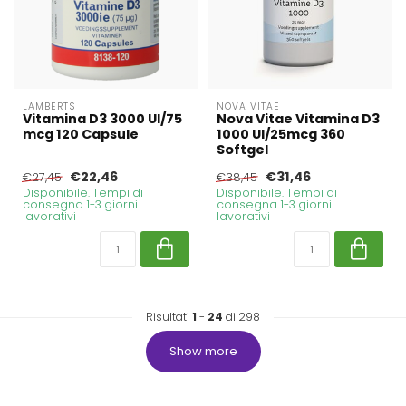
LAMBERTS
NOVA VITAE
Vitamina D3 3000 UI/75
Nova Vitae Vitamina D3
mcg 120 Capsule
1000 UI/25mcg 360
Softgel
€22,46
€31,46
€27,45
€38,45
Disponibile. Tempi di
Disponibile. Tempi di
consegna 1-3 giorni
consegna 1-3 giorni
lavorativi
lavorativi
Risultati
1
-
24
di 298
Show more