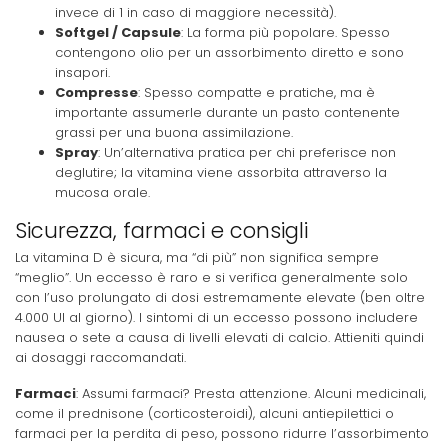
invece di 1 in caso di maggiore necessità).
Softgel / Capsule
: La forma più popolare. Spesso
contengono olio per un assorbimento diretto e sono
insapori.
Compresse
: Spesso compatte e pratiche, ma è
importante assumerle durante un pasto contenente
grassi per una buona assimilazione.
Spray
: Un’alternativa pratica per chi preferisce non
deglutire; la vitamina viene assorbita attraverso la
mucosa orale.
Sicurezza, farmaci e consigli
La vitamina D è sicura, ma “di più” non significa sempre
“meglio”. Un eccesso è raro e si verifica generalmente solo
con l’uso prolungato di dosi estremamente elevate (ben oltre
4.000 UI al giorno). I sintomi di un eccesso possono includere
nausea o sete a causa di livelli elevati di calcio. Attieniti quindi
ai dosaggi raccomandati.
Farmaci
: Assumi farmaci? Presta attenzione. Alcuni medicinali,
come il prednisone (corticosteroidi), alcuni antiepilettici o
farmaci per la perdita di peso, possono ridurre l’assorbimento