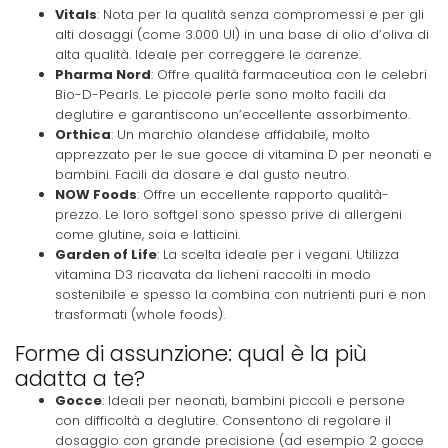
Vitals
: Nota per la qualità senza compromessi e per gli
alti dosaggi (come 3.000 UI) in una base di olio d’oliva di
alta qualità. Ideale per correggere le carenze.
Pharma Nord
: Offre qualità farmaceutica con le celebri
Bio-D-Pearls. Le piccole perle sono molto facili da
deglutire e garantiscono un’eccellente assorbimento.
Orthica
: Un marchio olandese affidabile, molto
apprezzato per le sue gocce di vitamina D per neonati e
bambini. Facili da dosare e dal gusto neutro.
NOW Foods
: Offre un eccellente rapporto qualità-
prezzo. Le loro softgel sono spesso prive di allergeni
come glutine, soia e latticini.
Garden of Life
: La scelta ideale per i vegani. Utilizza
vitamina D3 ricavata da licheni raccolti in modo
sostenibile e spesso la combina con nutrienti puri e non
trasformati (whole foods).
Forme di assunzione: qual è la più
adatta a te?
Gocce
: Ideali per neonati, bambini piccoli e persone
con difficoltà a deglutire. Consentono di regolare il
dosaggio con grande precisione (ad esempio 2 gocce