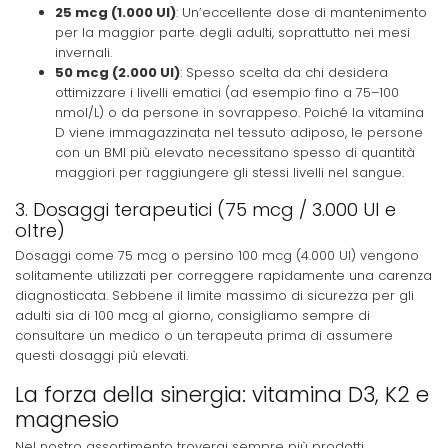
25 mcg (1.000 UI)
: Un’eccellente dose di mantenimento
per la maggior parte degli adulti, soprattutto nei mesi
invernali.
50 mcg (2.000 UI)
: Spesso scelta da chi desidera
ottimizzare i livelli ematici (ad esempio fino a 75–100
nmol/L) o da persone in sovrappeso. Poiché la vitamina
D viene immagazzinata nel tessuto adiposo, le persone
con un BMI più elevato necessitano spesso di quantità
maggiori per raggiungere gli stessi livelli nel sangue.
3. Dosaggi terapeutici (75 mcg / 3.000 UI e
oltre)
Dosaggi come 75 mcg o persino 100 mcg (4.000 UI) vengono
solitamente utilizzati per correggere rapidamente una carenza
diagnosticata. Sebbene il limite massimo di sicurezza per gli
adulti sia di 100 mcg al giorno, consigliamo sempre di
consultare un medico o un terapeuta prima di assumere
questi dosaggi più elevati.
La forza della sinergia: vitamina D3, K2 e
magnesio
Nel nostro assortimento troverai sempre più prodotti