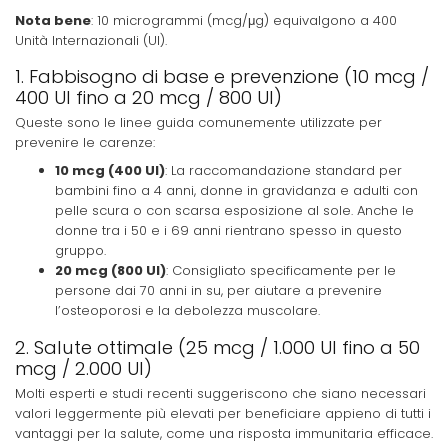
Nota bene
: 10 microgrammi (mcg/μg) equivalgono a 400
Unità Internazionali (UI).
1. Fabbisogno di base e prevenzione (10 mcg /
400 UI fino a 20 mcg / 800 UI)
Queste sono le linee guida comunemente utilizzate per
prevenire le carenze:
10 mcg (400 UI)
: La raccomandazione standard per
bambini fino a 4 anni, donne in gravidanza e adulti con
pelle scura o con scarsa esposizione al sole. Anche le
donne tra i 50 e i 69 anni rientrano spesso in questo
gruppo.
20 mcg (800 UI)
: Consigliato specificamente per le
persone dai 70 anni in su, per aiutare a prevenire
l’osteoporosi e la debolezza muscolare.
2. Salute ottimale (25 mcg / 1.000 UI fino a 50
mcg / 2.000 UI)
Molti esperti e studi recenti suggeriscono che siano necessari
valori leggermente più elevati per beneficiare appieno di tutti i
vantaggi per la salute, come una risposta immunitaria efficace.