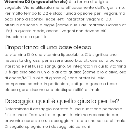
Vitamina D2 (ergocalciferolo)
è la forma di origine
vegetale. Viene utilizzata meno efficacemente dall’organismo.
Per molto tempo la D2 è stata l’unica opzione per i vegani, ma
oggi sono disponibili eccellenti integratori vegani di D3,
ottenuti da licheni o alghe (come quelli del marchio Garden of
Life). In questo modo, anche i vegani non devono più
rinunciare alla qualità.
L’importanza di una base oleosa
La vitamina D è una vitamina liposolubile. Ciò significa che
necessita di grassi per essere assorbita attraverso la parete
intestinale nel flusso sanguigno. Gli integratori in cui la vitamina
D è già disciolta in un olio di alta qualità (come olio d’oliva, olio
di cocco/MCT o olio di girasole) sono preferibili alle
compresse secche. In particolare, softgel e gocce a base
oleosa garantiscono una biodisponibilità ottimale.
Dosaggio: qual è quello giusto per te?
Determinare il dosaggio corretto è una questione personale.
Esiste una differenza tra la quantità minima necessaria per
prevenire carenze e un dosaggio mirato a una salute ottimale.
Di seguito spieghiamo i dosaggi più comuni.