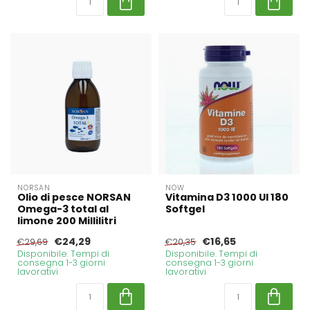
NORSAN
NOW
Olio di pesce NORSAN
Vitamina D3 1000 UI 180
Omega-3 total al
Softgel
limone 200 Millilitri
€24,29
€16,65
€29,69
€20,35
Disponibile. Tempi di
Disponibile. Tempi di
consegna 1-3 giorni
consegna 1-3 giorni
lavorativi
lavorativi