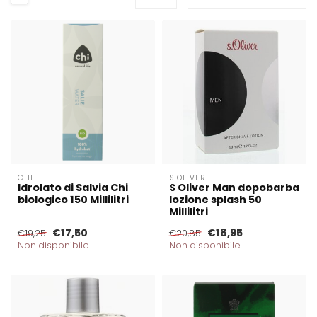
CHI
S OLIVER
Idrolato di Salvia Chi
S Oliver Man dopobarba
biologico 150 Millilitri
lozione splash 50
Millilitri
€17,50
€18,95
€19,25
€20,85
Non disponibile
Non disponibile