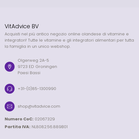
VitAdvice BV
Acquisti nel più antico negozio online olandese di vitamine e
integratori! Tutte le vitamine e gli integratori alimentari per tutta
la famiglia in un unico webshop.
Olgerweg 2A-5
9723 ED Groningen
Paesi Bassi
+31-(0)85-1300990
shop@vitadvice.com
Numero CoC:
02067329
Partita IVA:
NL8082.56.889B01