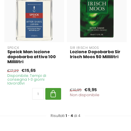
SPEICK
SIR IRISCH MOOS
Speick Man lozione
Lozione Dopobarba Sir
dopobarba attiva 100
Irisch Moos 50 Millilitri
Millilitri
€15,65
€17,22
Disponibile. Tempi di
consegna 1-3 giorni
lavorativi
€9,95
€10,95
Non disponibile
Risultati
1
-
4
di 4