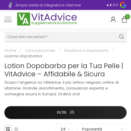
Consegna ra
Ampia scelta di integratori e vitamine
4.2
/5.0
Europa
0
MENU
Home
/
Cura personale
/
Rasatura e depilazione
/
Lozione dopobarba
Lotion Dopobarba per la Tua Pelle |
VitAdvice – Affidabile & Sicura
Scopri l'angelica su VitAdvice, il più antico negozio online di
vitamine. Grande assortimento, consulenza esperta e
consegna sicura in Europa. Ordina ora!
FILTRI