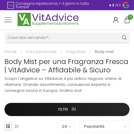
Consegna rapidissima, 1–3 giorni in tutta
Imballaggio
4.2
/5.0
Europa
0
MENU
Home
/
Cura personale
/
Fragranze
/
Body mist
Body Mist per una Fragranza Fresca
| VitAdvice – Affidabile & Sicuro
Scopri l'angelica su VitAdvice, il più antico negozio online di
vitamine. Grande assortimento, consulenza esperta e
consegna sicura in Europa. Ordina ora!
FILTRI