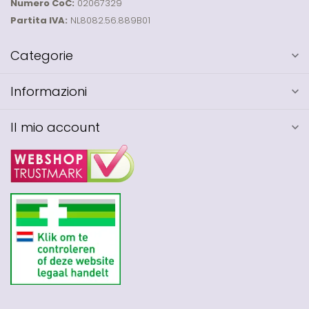
Numero CoC:
02067329
Partita IVA:
NL8082.56.889B01
Categorie
Informazioni
Il mio account