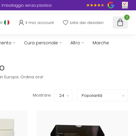
Imballaggio senza plastica
0
Il mio account
Lista dei desideri
ua
mento
Cura personale
Altro
Marche
ro
in Europa. Ordina ora!
Mostrare: