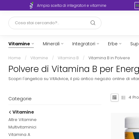
rto
Ampia scelta di integratori e vitamine
Vitamine
Minerali
Integratori
Erbe
Sup
Home
/
Vitamine
/
Vitamina B
/
Vitamina B in Polvere
Polvere di Vitamina B per Energ
Scopri l'angelica su VitAdvice, il più antico negozio online di 
4
Pro
Categorie
Vitamine
Altre Vitamine
Multivitaminici
Vitamina A