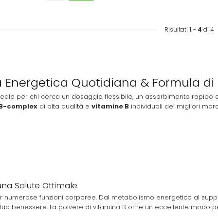
Risultati
1
-
4
di 4
ta Energetica Quotidiana & Formula di
Ideale per chi cerca un dosaggio flessibile, un assorbimento rapido
 B-complex
di alta qualità e
vitamine B
individuali dei migliori mar
una Salute Ottimale
r numerose funzioni corporee. Dal metabolismo energetico al suppor
uo benessere. La polvere di vitamina B offre un eccellente modo per