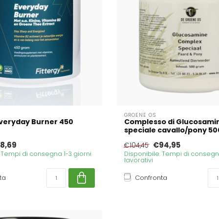
GROENE OS
Everyday Burner 450
Complesso di Glucosami
speciale cavallo/pony 5
8,69
€94,95
€104,45
. Tempi di consegna 1-3 giorni
Disponibile. Tempi di consegna
lavorativi
ta
Confronta