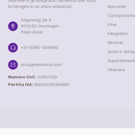
vitamine e gli integratori alimentari per tutta
la famiglia in un unico webshop.
Ayurveda
Cura persona
Olgerweg 2A-5
Erbe
9723 ED Groningen
Paesi Bassi
Integratori
Minerali
+31-(0)85-1300990
Sport e dima
Superalimenti
shop@vitadvice.com
Vitamine
Numero CoC:
02067329
Partita IVA:
NL8082.56.889B01