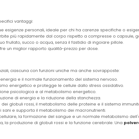
ecifici vantaggi:
tue esigenze personali, ideale per chi ha carenze specifiche o esigen
ite più rapidamente dal corpo rispetto a compresse o capsule, gara
 frullato, succo o acqua, senza il fastidio di ingoiare pillole.
fre un miglior rapporto qualità-prezzo per dose.
iali, ciascuna con funzioni uniche ma anche sovrapposte:
 energia e il normale funzionamento del sistema nervoso.
mo energetico e protegge le cellule dallo stress ossidativo.
ione psicologica e al metabolismo energetico.
uzione di energia e la riduzione della stanchezza.
dei globuli rossi, il metabolismo delle proteine e il sistema immunita
i sani e supporta il metabolismo dei macronutrienti.
cellulare, la formazione del sangue e un normale metabolismo dell'
a, la produzione di globuli rossi e la funzione cerebrale. Una
polver