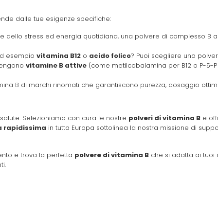
nde dalle tue esigenze specifiche:
 dello stress ed energia quotidiana, una polvere di complesso B am
 ad esempio
vitamina B12
o
acido folico
? Puoi scegliere una polver
ntengono
vitamine B attive
(come metilcobalamina per B12 o P-5-P 
tamina B di marchi rinomati che garantiscono purezza, dosaggio ottim
a salute. Selezioniamo con cura le nostre
polveri di vitamina B
e off
 rapidissima
in tutta Europa sottolinea la nostra missione di supp
mento e trova la perfetta
polvere di vitamina B
che si adatta ai tuoi 
i.