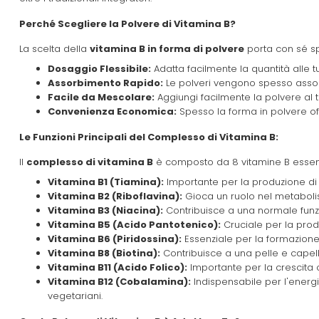
Perché Scegliere la Polvere di Vitamina B?
La scelta della
vitamina B in forma di polvere
porta con sé sp
Dosaggio Flessibile:
Adatta facilmente la quantità alle 
Assorbimento Rapido:
Le polveri vengono spesso assorb
Facile da Mescolare:
Aggiungi facilmente la polvere al tuo
Convenienza Economica:
Spesso la forma in polvere of
Le Funzioni Principali del Complesso di Vitamina B:
Il
complesso di vitamina B
è composto da 8 vitamine B essenz
Vitamina B1 (Tiamina):
Importante per la produzione di
Vitamina B2 (Riboflavina):
Gioca un ruolo nel metabolis
Vitamina B3 (Niacina):
Contribuisce a una normale funz
Vitamina B5 (Acido Pantotenico):
Cruciale per la prod
Vitamina B6 (Piridossina):
Essenziale per la formazione 
Vitamina B8 (Biotina):
Contribuisce a una pelle e capell
Vitamina B11 (Acido Folico):
Importante per la crescita 
Vitamina B12 (Cobalamina):
Indispensabile per l'energi
vegetariani.