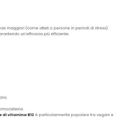
ze maggiori (come atleti o persone in periodi di stress).
ntendo un'efficacia più efficiente.
rio.
omocisteina.
e di vitamina B12
è particolarmente popolare tra vegani e