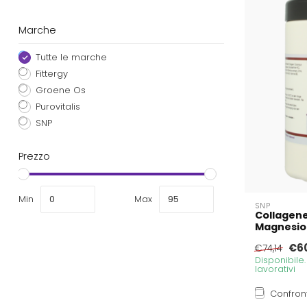
Marche
Tutte le marche
Fittergy
Groene Os
Purovitalis
SNP
Prezzo
Min
Max
SNP
Collagen
Magnesio
€6
€74,14
Disponibile
lavorativi
Confron