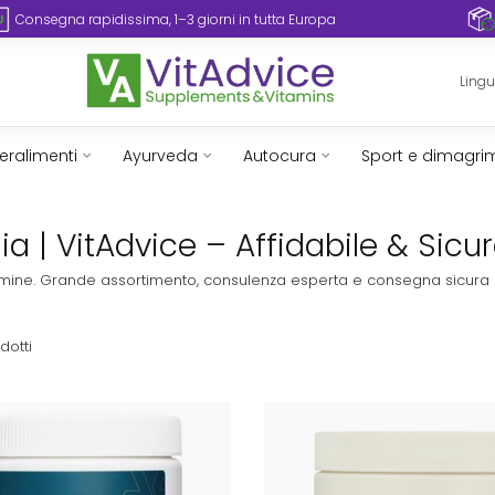
Consegna rapidissima, 1–3 giorni in tutta Europa
Ling
eralimenti
Ayurveda
Autocura
Sport e dimagri
ia | VitAdvice – Affidabile & Sicu
vitamine. Grande assortimento, consulenza esperta e consegna sicura 
dotti