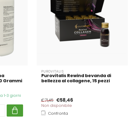
PUROVITALIS
na
Purovitalis Rewind bevanda di
00 Grammi
bellezza al collagene, 15 pezzi
 1-3 giorni
€58,46
€71,45
Non disponibile
Confronta