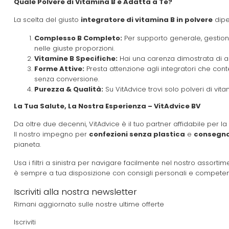
Quale Polvere di Vitamina B è Adatta a Te?
La scelta del giusto
integratore di vitamina B in polvere
dipe
Complesso B Completo:
Per supporto generale, gestione
nelle giuste proporzioni.
Vitamine B Specifiche:
Hai una carenza dimostrata di
Forme Attive:
Presta attenzione agli integratori che co
senza conversione.
Purezza & Qualità:
Su VitAdvice trovi solo polveri di vi
La Tua Salute, La Nostra Esperienza – VitAdvice BV
Da oltre due decenni, VitAdvice è il tuo partner affidabile per l
Il nostro impegno per
confezioni senza plastica
e
consegna
pianeta.
Usa i filtri a sinistra per navigare facilmente nel nostro assorti
è sempre a tua disposizione con consigli personali e competent
Iscriviti alla nostra newsletter
Rimani aggiornato sulle nostre ultime offerte
Iscriviti