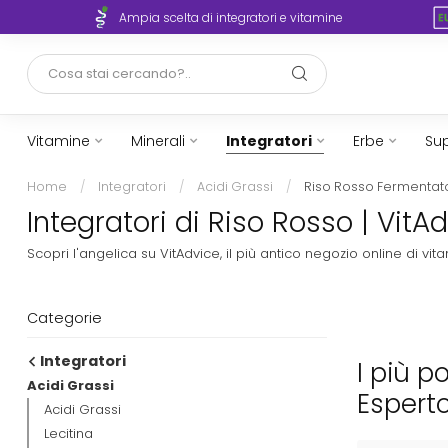
rto
Ampia scelta di integratori e vitamine
Vitamine
Minerali
Integratori
Erbe
Sup
Home
/
Integratori
/
Acidi Grassi
/
Riso Rosso Fermentat
Integratori di Riso Rosso | VitA
Scopri l'angelica su VitAdvice, il più antico negozio online di 
Categorie
Integratori
I più p
Acidi Grassi
Espert
Acidi Grassi
Lecitina