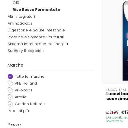
Q10
Riso Rosso Fermentato
Altri Integratori
Aminoácidos
Digestione e Salute Intestinale
Proteine e Sostanze Strutturali
Sistema Immunitario ed Energia
Sueño y Relajación
Marche
Tutte le marche
APB Holland
Arkocaps
LUCOVITAAL
Lucovitaa
Artelle
coenzima
Golden Naturals
Vedi di più
€1
€21,99
Disponibile
lavorativi
Prezzo