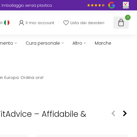
Imballaggio senza plastica
0
Il mio account
Lista dei desideri
ua
imento
Cura personale
Altro
Marche
in Europa. Ordina ora!
 VitAdvice – Affidabile &