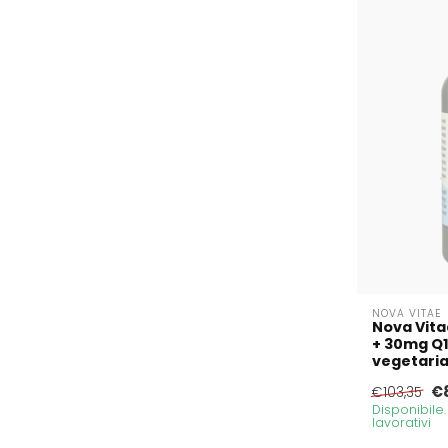
NOVA VITAE
Nova Vita
+ 30mg Q1
vegetari
€
€103,35
Disponibile
lavorativi