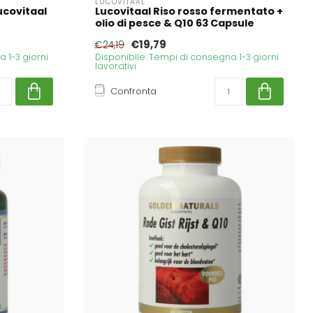
LUCOVITAAL
ucovitaal
Lucovitaal Riso rosso fermentato +
olio di pesce & Q10 63 Capsule
€19,79
€24,19
 1-3 giorni
Disponibile. Tempi di consegna 1-3 giorni
lavorativi
Confronta