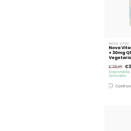
NOVA VITAE
Nova Vita
+ 30mg Q1
Vegetari
€3
€38,45
Disponibile
lavorativi
Confron