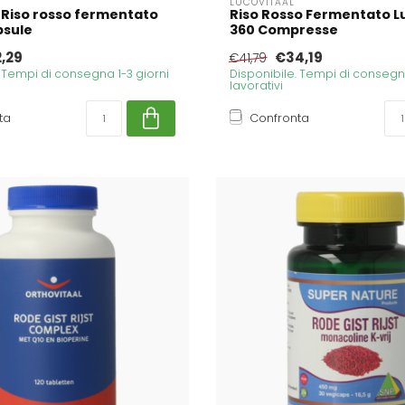
LUCOVITAAL
Riso rosso fermentato
Riso Rosso Fermentato L
psule
360 Compresse
,29
€34,19
€41,79
. Tempi di consegna 1-3 giorni
Disponibile. Tempi di consegna
lavorativi
ta
Confronta