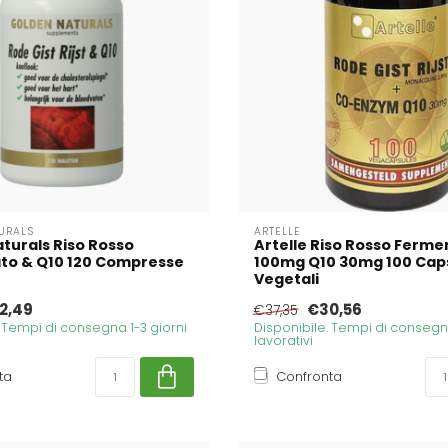
URALS
ARTELLE
turals Riso Rosso
Artelle Riso Rosso Ferme
to & Q10 120 Compresse
100mg Q10 30mg 100 Cap
Vegetali
2,49
€30,56
€37,35
. Tempi di consegna 1-3 giorni
Disponibile. Tempi di consegna
lavorativi
ta
Confronta