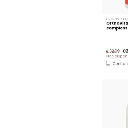
ORTHOVITAA
OrthoVita
compless
€2
€32,99
Non disponi
Confron