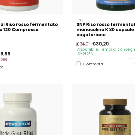
L
SNP
al Riso rosso fermentato
SNP Riso rosso fermenta
o 120 Compresse
monacolina K 30 capsule
vegetariane
€30,20
€36,91
Disponibile. Tempi di consegna
6,99
lavorativi
bile
Confronta
ta