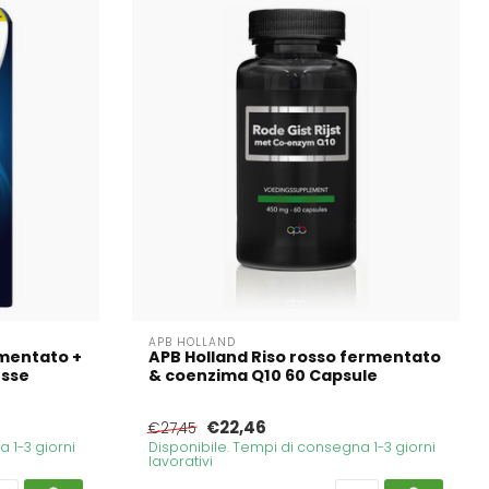
APB HOLLAND
rmentato +
APB Holland Riso rosso fermentato
esse
& coenzima Q10 60 Capsule
€22,46
€27,45
 1-3 giorni
Disponibile. Tempi di consegna 1-3 giorni
lavorativi