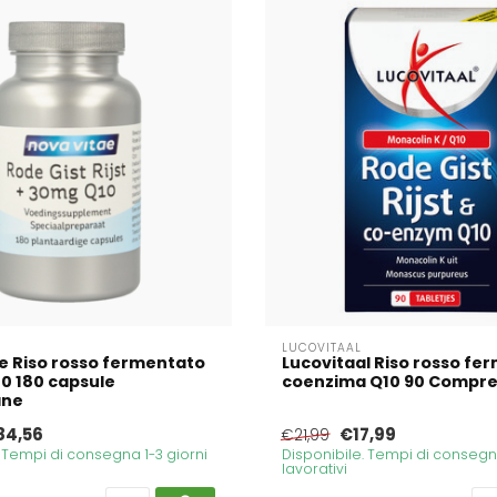
LUCOVITAAL
e Riso rosso fermentato
Lucovitaal Riso rosso fe
0 180 capsule
coenzima Q10 90 Compr
ane
84,56
€17,99
€21,99
. Tempi di consegna 1-3 giorni
Disponibile. Tempi di consegna
lavorativi