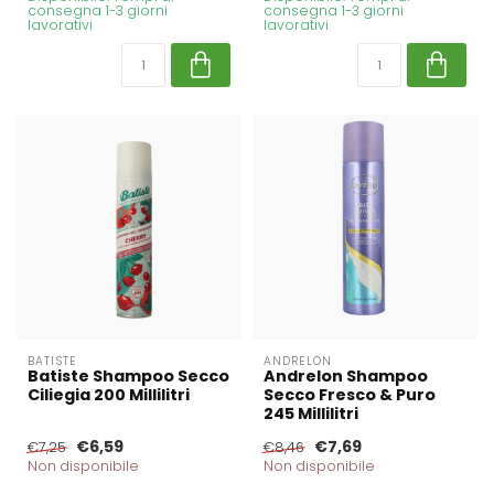
consegna 1-3 giorni
consegna 1-3 giorni
lavorativi
lavorativi
BATISTE
ANDRELON
Batiste Shampoo Secco
Andrelon Shampoo
Ciliegia 200 Millilitri
Secco Fresco & Puro
245 Millilitri
€6,59
€7,69
€7,25
€8,46
Non disponibile
Non disponibile