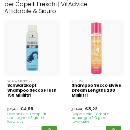
per Capelli Freschi | VitAdvice –
Affidabile & Sicuro
SCHWARZKOPF
ELVIVE
Schwarzkopf
Shampoo Secco Elvive
Shampoo Secco Fresh
Dream Lengths 200
150 Millilitri
Millilitri
€4,99
€8,22
€5,49
€9,04
Disponibile. Tempi di
Disponibile. Tempi di
consegna 1-3 giorni
consegna 1-3 giorni
lavorativi
lavorativi