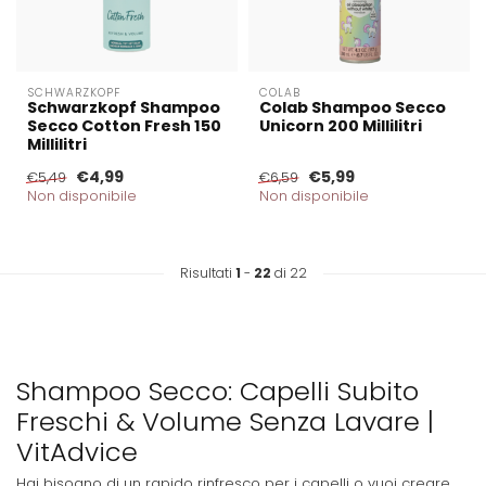
SCHWARZKOPF
COLAB
Schwarzkopf Shampoo
Colab Shampoo Secco
Secco Cotton Fresh 150
Unicorn 200 Millilitri
Millilitri
€4,99
€5,99
€5,49
€6,59
Non disponibile
Non disponibile
Risultati
1
-
22
di 22
Shampoo Secco: Capelli Subito
Freschi & Volume Senza Lavare |
VitAdvice
Hai bisogno di un rapido rinfresco per i capelli o vuoi creare