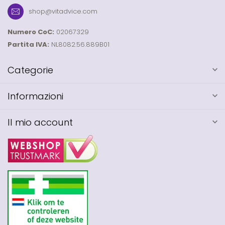
shop@vitadvice.com
Numero CoC:
02067329
Partita IVA:
NL8082.56.889B01
Categorie
Informazioni
Il mio account