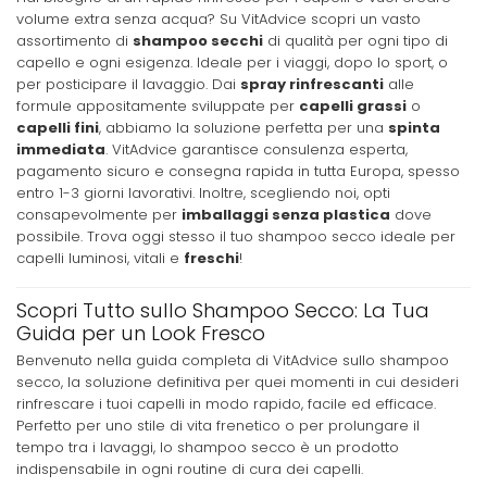
volume extra senza acqua? Su VitAdvice scopri un vasto
assortimento di
shampoo secchi
di qualità per ogni tipo di
capello e ogni esigenza. Ideale per i viaggi, dopo lo sport, o
per posticipare il lavaggio. Dai
spray rinfrescanti
alle
formule appositamente sviluppate per
capelli grassi
o
capelli fini
, abbiamo la soluzione perfetta per una
spinta
immediata
. VitAdvice garantisce consulenza esperta,
pagamento sicuro e consegna rapida in tutta Europa, spesso
entro 1-3 giorni lavorativi. Inoltre, scegliendo noi, opti
consapevolmente per
imballaggi senza plastica
dove
possibile. Trova oggi stesso il tuo shampoo secco ideale per
capelli luminosi, vitali e
freschi
!
Scopri Tutto sullo Shampoo Secco: La Tua
Guida per un Look Fresco
Benvenuto nella guida completa di VitAdvice sullo shampoo
secco, la soluzione definitiva per quei momenti in cui desideri
rinfrescare i tuoi capelli in modo rapido, facile ed efficace.
Perfetto per uno stile di vita frenetico o per prolungare il
tempo tra i lavaggi, lo shampoo secco è un prodotto
indispensabile in ogni routine di cura dei capelli.