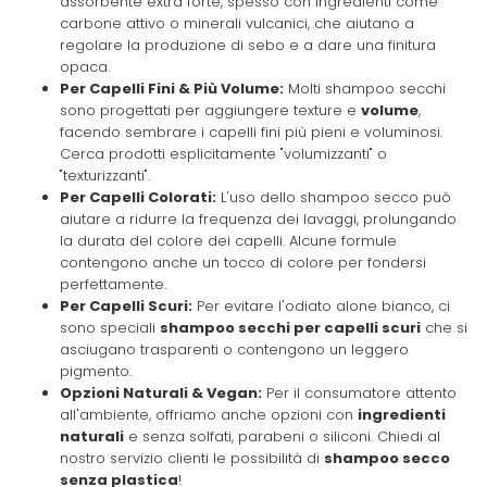
assorbente extra forte, spesso con ingredienti come
carbone attivo o minerali vulcanici, che aiutano a
regolare la produzione di sebo e a dare una finitura
opaca.
Per Capelli Fini & Più Volume:
Molti shampoo secchi
sono progettati per aggiungere texture e
volume
,
facendo sembrare i capelli fini più pieni e voluminosi.
Cerca prodotti esplicitamente "volumizzanti" o
"texturizzanti".
Per Capelli Colorati:
L'uso dello shampoo secco può
aiutare a ridurre la frequenza dei lavaggi, prolungando
la durata del colore dei capelli. Alcune formule
contengono anche un tocco di colore per fondersi
perfettamente.
Per Capelli Scuri:
Per evitare l'odiato alone bianco, ci
sono speciali
shampoo secchi per capelli scuri
che si
asciugano trasparenti o contengono un leggero
pigmento.
Opzioni Naturali & Vegan:
Per il consumatore attento
all'ambiente, offriamo anche opzioni con
ingredienti
naturali
e senza solfati, parabeni o siliconi. Chiedi al
nostro servizio clienti le possibilità di
shampoo secco
senza plastica
!