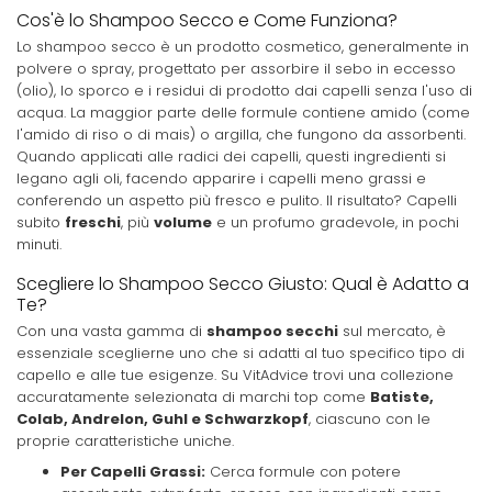
Cos'è lo Shampoo Secco e Come Funziona?
Lo shampoo secco è un prodotto cosmetico, generalmente in
polvere o spray, progettato per assorbire il sebo in eccesso
(olio), lo sporco e i residui di prodotto dai capelli senza l'uso di
acqua. La maggior parte delle formule contiene amido (come
l'amido di riso o di mais) o argilla, che fungono da assorbenti.
Quando applicati alle radici dei capelli, questi ingredienti si
legano agli oli, facendo apparire i capelli meno grassi e
conferendo un aspetto più fresco e pulito. Il risultato? Capelli
subito
freschi
, più
volume
e un profumo gradevole, in pochi
minuti.
Scegliere lo Shampoo Secco Giusto: Qual è Adatto a
Te?
Con una vasta gamma di
shampoo secchi
sul mercato, è
essenziale sceglierne uno che si adatti al tuo specifico tipo di
capello e alle tue esigenze. Su VitAdvice trovi una collezione
accuratamente selezionata di marchi top come
Batiste,
Colab, Andrelon, Guhl e Schwarzkopf
, ciascuno con le
proprie caratteristiche uniche.
Per Capelli Grassi:
Cerca formule con potere