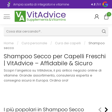
Consegna ra
Ampia scelta di integratori e vitamine
4.2
/5.0
Europa
0
MENU
Home
/
Cura personale
/
Cura dei capelli
/
Shampoo
secco
Shampoo Secco per Capelli Freschi
| VitAdvice – Affidabile & Sicuro
Scopri l'angelica su VitAdvice, il più antico negozio online di
vitamine. Grande assortimento, consulenza esperta e
consegna sicura in Europa. Ordina ora!
I più popolari in Shampoo Secco