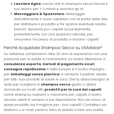
Lasciare Agire:
Lascia che lo shampoo secco faccia il
suo lavoro per 1-2 minuti e assorba gli oli.
Massaggiare & Spazzolare:
Massaggia
delicatamente il cuoio capelluto con la punta delle dita
per distribuire il prodotto e far sparire eventuali residui
bianchi. Spazzola poi i capelli accuratamente,
preferibilmente con una spazzola naturale, per
rimuovere l'eccesso di prodotto e lisciare i capelli.
Perché Acquistare Shampoo Secco su VitAdvice?
Su VitAdvice combiniamo oltre 20 anni di esperienza con una
passione per la salute e il benessere. La nostra attenzione a
consulenza esperta
,
metodi di pagamento sicuri
,
consegna rapidissima
in tutta Europa e il nostro impegno
per
imballaggi senza plastica
ci rendono il partner ideale
per tutti i tuoi prodotti di salute e cura. Che tu abbia bisogno di
aiuto per scegliere lo
shampoo secco
giusto o abbia
domande sui nostri altri
prodotti per la cura dei capelli
come shampoo, balsami o maschere per capelli, il nostro
servizio clienti è sempre a tua disposizione. Non sei sicuro di
quale prodotto sia il migliore per i tuoi capelli? Contattaci via
telefono o e-mail, saremo felici di aiutarti a fare una scelta