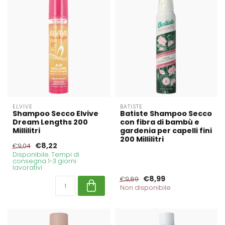
ELVIVE
BATISTE
Shampoo Secco Elvive
Batiste Shampoo Secco
Dream Lengths 200
con fibra di bambù e
Millilitri
gardenia per capelli fini
200 Millilitri
€8,22
€9,04
Disponibile. Tempi di
consegna 1-3 giorni
lavorativi
€8,99
€9,89
Non disponibile