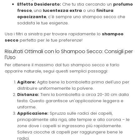
Effetto Desiderato:
Che tu stia cercando un
profumo
fresco
, una
lucentezza extra
o una
finitura
opacizzante
, c'è sempre uno shampoo secco che
soddisfa le tue esigenze.
Usa i filtri a sinistra per trovare rapidamente lo
shampoo
secco
perfetto per le tue preferenze!
Risultati Ottimali con lo Shampoo Secco: Consigli per
l'Uso
Per ottenere il massimo dal tuo shampoo secco e farlo
apparire naturale, segui questi semplici passaggi:
Agitare:
Agita bene la bomboletta prima dell'uso per
distribuire uniformemente la polvere.
Distanza:
Tieni la bomboletta a circa 20-30 cm dalla
testa. Questo garantisce un'applicazione leggera e
uniforme.
Applicazione:
Spruzza sulle radici dei capelli,
principalmente alla riga, alle tempie e alla corona – le
zone dove i capelli si ingrassano più rapidamente.
Solleva ciocche di capelli per raggiungere bene le
radici.