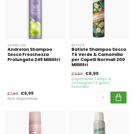
ANDRELON
BATISTE
Andrelon Shampoo
Batiste Shampoo Secco
Secco Freschezza
Tè Verde & Camomilla
Prolungata 245 Millilitri
per Capelli Normali 200
Millilitri
€8,99
€9,89
Disponibile. Tempi di
consegna 1-3 giorni
lavorativi
€6,99
€7,69
Non disponibile