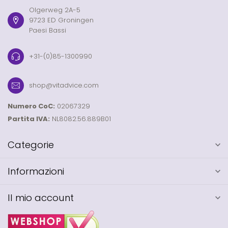
Olgerweg 2A-5
9723 ED Groningen
Paesi Bassi
+31-(0)85-1300990
shop@vitadvice.com
Numero CoC:
02067329
Partita IVA:
NL8082.56.889B01
Categorie
Informazioni
Il mio account