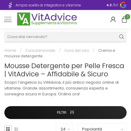
Consegna ra
Ampia scelta di integratori e vitamine
4.2
/5.0
Europa
0
MENU
Home
/
Cura personale
/
Cura del viso
/
Crema e
mousse detergente
Mousse Detergente per Pelle Fresca
| VitAdvice – Affidabile & Sicuro
Scopri l'angelica su VitAdvice, il più antico negozio online di
vitamine. Grande assortimento, consulenza esperta e
consegna sicura in Europa. Ordina ora!
FILTRI