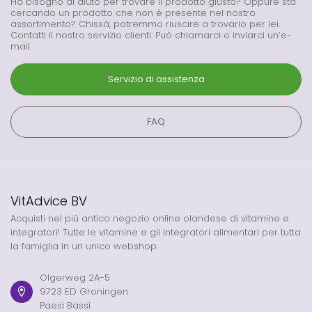
Ha bisogno di aiuto per trovare il prodotto giusto? Oppure sta
cercando un prodotto che non è presente nel nostro
assortimento? Chissà, potremmo riuscire a trovarlo per lei.
Contatti il nostro servizio clienti. Può chiamarci o inviarci un’e-
mail.
Servizio di assistenza
FAQ
VitAdvice BV
Acquisti nel più antico negozio online olandese di vitamine e
integratori! Tutte le vitamine e gli integratori alimentari per tutta
la famiglia in un unico webshop.
Olgerweg 2A-5
9723 ED Groningen
Paesi Bassi