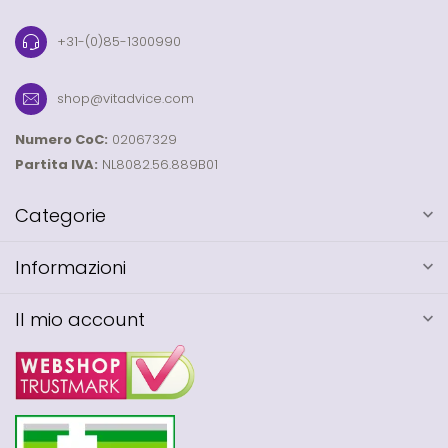
+31-(0)85-1300990
shop@vitadvice.com
Numero CoC:
02067329
Partita IVA:
NL8082.56.889B01
Categorie
Informazioni
Il mio account