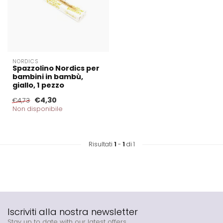
NORDICS
Spazzolino Nordics per
bambini in bambù,
giallo, 1 pezzo
€4,30
€4,73
Non disponibile
Risultati
1
-
1
di 1
Iscriviti alla nostra newsletter
Stay up to date with our latest offers