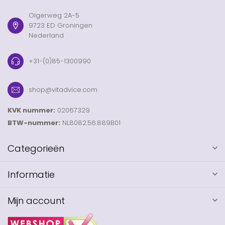
Olgerweg 2A-5
9723 ED Groningen
Nederland
+31-(0)85-1300990
shop@vitadvice.com
KVK nummer:
02067329
BTW-nummer:
NL8082.56.889B01
Categorieën
Informatie
Mijn account