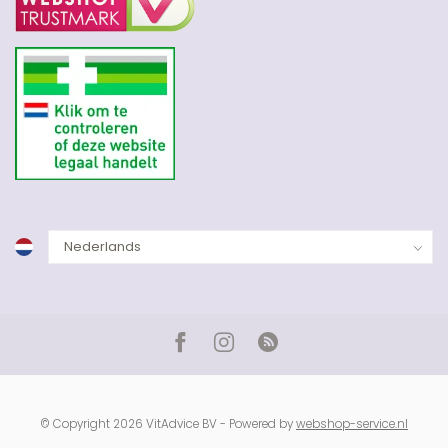
© Copyright 2026 VitAdvice BV - Powered by
webshop-service.nl