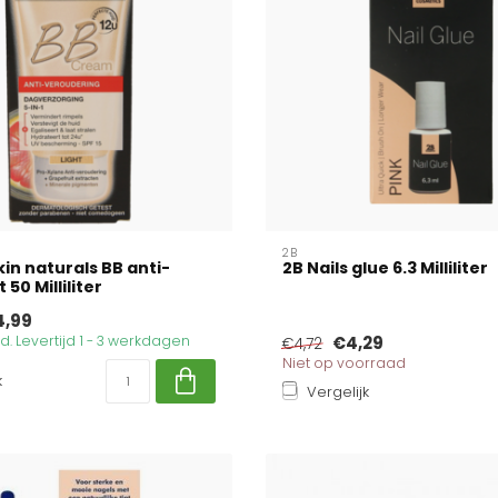
2B
kin naturals BB anti-
2B Nails glue 6.3 Milliliter
 50 Milliliter
4,99
. Levertijd 1 - 3 werkdagen
€4,29
€4,72
Niet op voorraad
k
Vergelijk