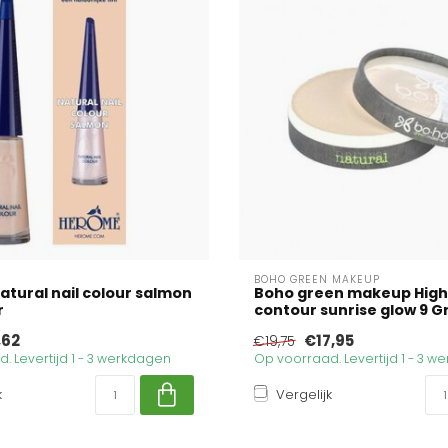
BOHO GREEN MAKEUP
tural nail colour salmon
Boho green makeup High
r
contour sunrise glow 9 
,62
€17,95
€19,75
. Levertijd 1 - 3 werkdagen
Op voorraad. Levertijd 1 - 3 
k
Vergelijk