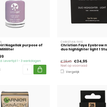
RL
CHRISTIAN FAYE
irl Nagellak purpose of
Christian Faye Eyebrow 
illiliter
duo highlighter light 1 St
99
. Levertijd 1 - 3 werkdagen
€34,95
€38,45
Niet op voorraad
k
Vergelijk