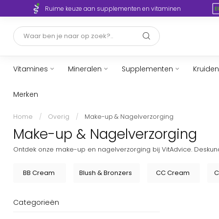
Ruime keuze aan supplementen en vitaminen
Vitamines
Mineralen
Supplementen
Kruiden
Merken
Home
/
Overig
/
Make-up & Nagelverzorging
Make-up & Nagelverzorging
Ontdek onze make-up en nagelverzorging bij VitAdvice. Deskundi
BB Cream
Blush & Bronzers
CC Cream
C
Categorieën