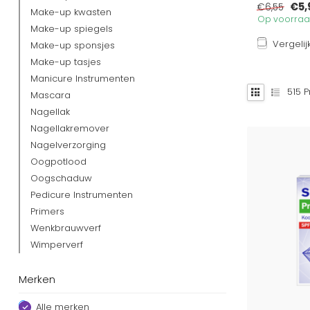
€5,
€6,55
Make-up kwasten
Op voorraad
Make-up spiegels
Vergelij
Make-up sponsjes
Make-up tasjes
Manicure Instrumenten
515
P
Mascara
Nagellak
Nagellakremover
Nagelverzorging
Oogpotlood
Oogschaduw
Pedicure Instrumenten
Primers
Wenkbrauwverf
Wimperverf
Merken
Alle merken