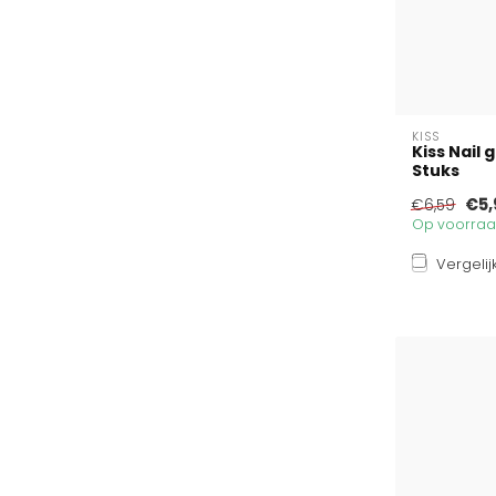
KISS
Kiss Nail 
Stuks
€5,
€6,59
Op voorraad
Vergelij