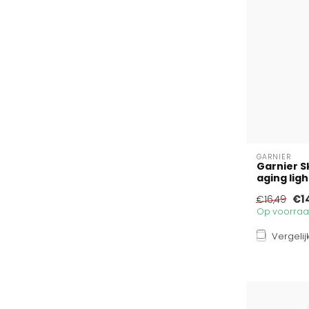
GARNIER
Garnier S
aging light
€1
€16,49
Op voorraad
Vergelij