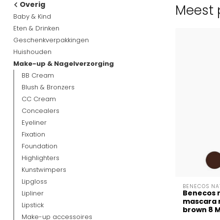
Overig
Meest 
Baby & Kind
Eten & Drinken
Geschenkverpakkingen
Huishouden
Make-up & Nagelverzorging
BB Cream
Blush & Bronzers
CC Cream
Concealers
Eyeliner
Fixation
Foundation
Highlighters
Kunstwimpers
Lipgloss
BENECOS NA
Benecos n
Lipliner
mascara 
Lipstick
brown 8 Mi
Make-up accessoires