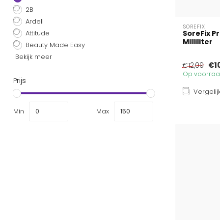
2B
Ardell
SOREFIX
Attitude
SoreFix P
Milliliter
Beauty Made Easy
Bekijk meer
€1
€12,09
Op voorraad
Prijs
Vergelij
Min
Max