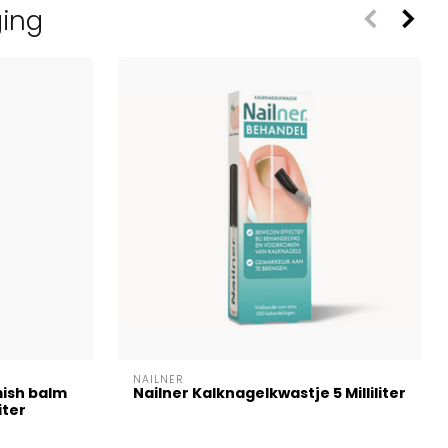
ging
NAILNER
ish balm
Nailner Kalknagelkwastje 5 Milliliter
iter