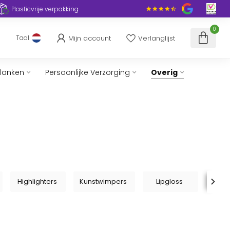
Plasticvrije verpakking
0
Mijn account
Verlanglijst
Taal
slanken
Persoonlijke Verzorging
Overig
Highlighters
Kunstwimpers
Lipgloss
Lip