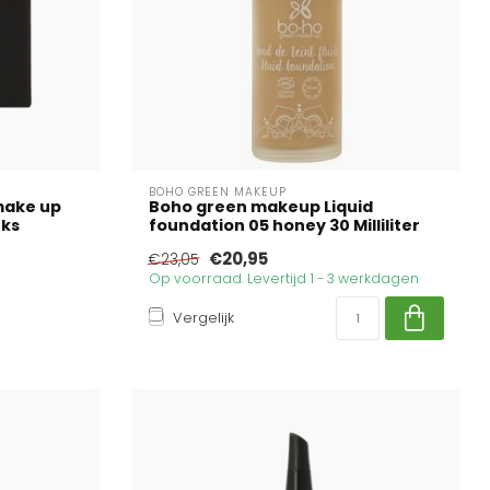
BOHO GREEN MAKEUP
make up
Boho green makeup Liquid
uks
foundation 05 honey 30 Milliliter
€20,95
€23,05
Op voorraad. Levertijd 1 - 3 werkdagen
Vergelijk