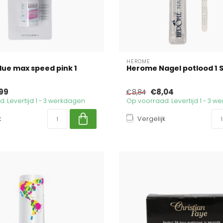
HEROME
glue max speed pink 1
Herome Nagel potlood 1 
99
€8,04
€8,84
. Levertijd 1 - 3 werkdagen
Op voorraad. Levertijd 1 - 3 
k
Vergelijk