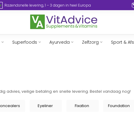
Razendsnelle levering, 1 – 3 dagen in heel Europa
Superfoods
Ayurveda
Zelfzorg
Sport & Af
g advies, veilige betaling en snelle levering. Bestel vandaag nog!
oncealers
Eyeliner
Fixation
Foundation