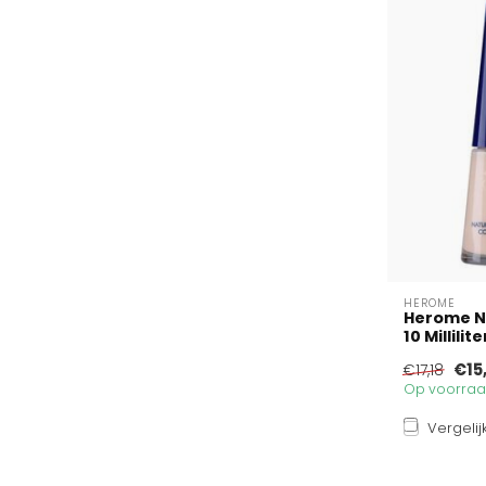
HEROME
Herome Na
10 Millilite
€15
€17,18
Op voorraad
Vergelij