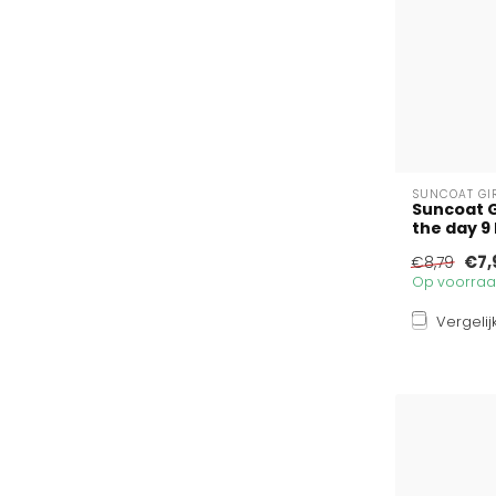
SUNCOAT GI
Suncoat G
the day 9 M
€7,
€8,79
Op voorraad
Vergelij