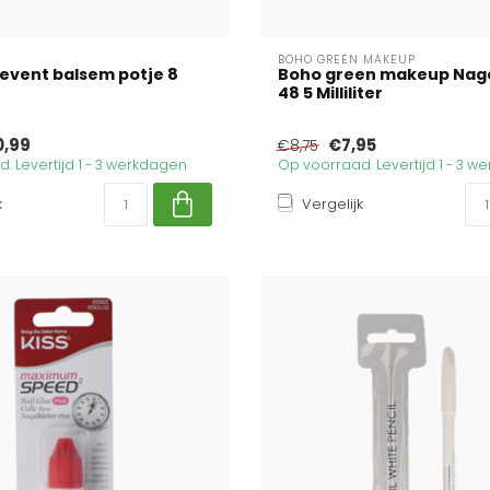
BOHO GREEN MAKEUP
revent balsem potje 8
Boho green makeup Nagel
48 5 Milliliter
0,99
€7,95
€8,75
. Levertijd 1 - 3 werkdagen
Op voorraad. Levertijd 1 - 3 
k
Vergelijk