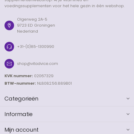
voedingssupplementen voor het hele gezin in één webshop.
Olgerweg 2A-5
9723 ED Groningen
Nederland
+31-(0)85-1300990
shop@vitadvice.com
KVK nummer:
02067329
BTW-nummer:
NL8082.56.889B01
Categorieën
Informatie
Mijn account