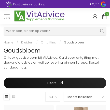
Plasticvrije verpakking
4.2
/5.0
0
MENU
Home
/
Kruiden
/
Ontgifting
/
Goudsbloem
Goudsbloem
Ontdek goudsbloem bij VitAdvice. Kruid voor ontgifting met
deskundig advies en veilige levering binnen Europa. Bestel
vandaag nog!
Filters