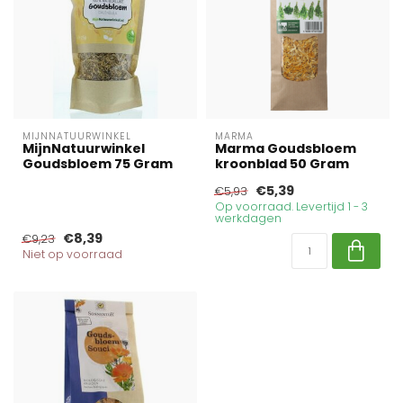
MIJNNATUURWINKEL
MARMA
MijnNatuurwinkel
Marma Goudsbloem
Goudsbloem 75 Gram
kroonblad 50 Gram
€5,39
€5,93
Op voorraad. Levertijd 1 - 3
werkdagen
€8,39
€9,23
Niet op voorraad