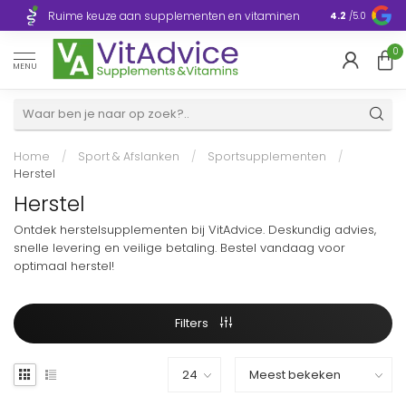
Razendsnelle
Ruime keuze aan supplementen en vitaminen
4.2
/5.0
Europa
0
MENU
Home
/
Sport & Afslanken
/
Sportsupplementen
/
Herstel
Herstel
Ontdek herstelsupplementen bij VitAdvice. Deskundig advies,
snelle levering en veilige betaling. Bestel vandaag voor
optimaal herstel!
Filters