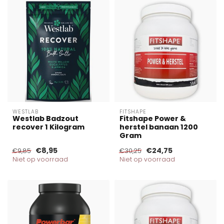
WESTLAB
FITSHAPE
Westlab Badzout
Fitshape Power &
recover 1 Kilogram
herstel banaan 1200
Gram
€8,95
€24,75
€9,85
€30,25
Niet op voorraad
Niet op voorraad