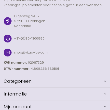
supplementenwebshop! Al je vitamines en
voedingssupplementen voor het hele gezin in één webshop.
Olgerweg 2A-5
9723 ED Groningen
Nederland
+31-(0)85-1300990
shop@vitadvice.com
KVK nummer:
02067329
BTW-nummer:
NL8082.56.889B01
Categorieën
Informatie
Mijn account