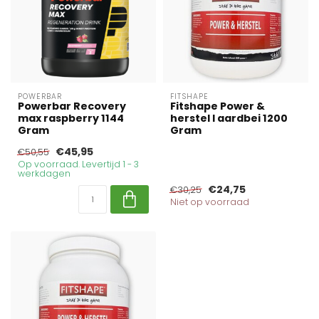
POWERBAR
FITSHAPE
Powerbar Recovery
Fitshape Power &
max raspberry 1144
herstel I aardbei 1200
Gram
Gram
€45,95
€50,55
Op voorraad. Levertijd 1 - 3
werkdagen
€24,75
€30,25
Niet op voorraad