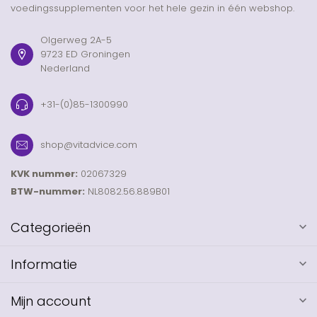
voedingssupplementen voor het hele gezin in één webshop.
Olgerweg 2A-5
9723 ED Groningen
Nederland
+31-(0)85-1300990
shop@vitadvice.com
KVK nummer:
02067329
BTW-nummer:
NL8082.56.889B01
Categorieën
Informatie
Mijn account