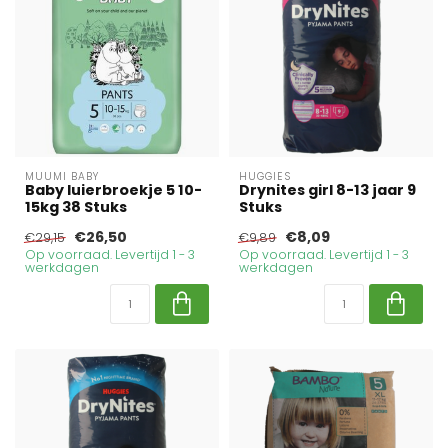
MUUMI BABY
HUGGIES
Baby luierbroekje 5 10-
Drynites girl 8-13 jaar 9
15kg 38 Stuks
Stuks
€26,50
€8,09
€29,15
€9,89
Op voorraad. Levertijd 1 - 3
Op voorraad. Levertijd 1 - 3
werkdagen
werkdagen