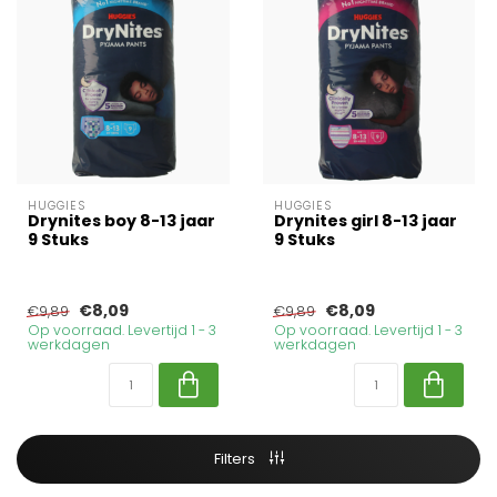
HUGGIES
HUGGIES
Drynites boy 8-13 jaar
Drynites girl 8-13 jaar
9 Stuks
9 Stuks
€8,09
€8,09
€9,89
€9,89
Op voorraad. Levertijd 1 - 3
Op voorraad. Levertijd 1 - 3
werkdagen
werkdagen
Filters