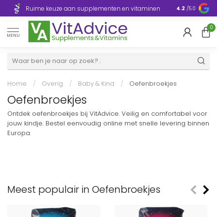
Razendsnelle
Ruime keuze aan supplementen en vitaminen
4.2
/5.0
Europa
0
MENU
Home
/
Overig
/
Baby & Kind
/
Oefenbroekjes
Oefenbroekjes
Ontdek oefenbroekjes bij VitAdvice. Veilig en comfortabel voor
jouw kindje. Bestel eenvoudig online met snelle levering binnen
Europa.
Meest populair in Oefenbroekjes