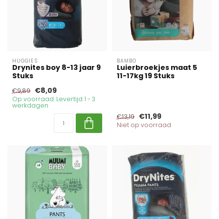
HUGGIES
BAMBO
Drynites boy 8-13 jaar 9
Luierbroekjes maat 5
Stuks
11-17kg 19 Stuks
€8,09
€9,89
Op voorraad. Levertijd 1 - 3
werkdagen
€11,99
€13,19
Niet op voorraad