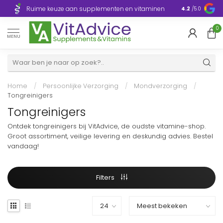
Razendsnelle
Ruime keuze aan supplementen en vitaminen
4.2
/5.0
Europa
0
MENU
Home
/
Persoonlijke Verzorging
/
Mondverzorging
/
Tongreinigers
Tongreinigers
Ontdek tongreinigers bij VitAdvice, de oudste vitamine-shop.
Groot assortiment, veilige levering en deskundig advies. Bestel
vandaag!
Filters