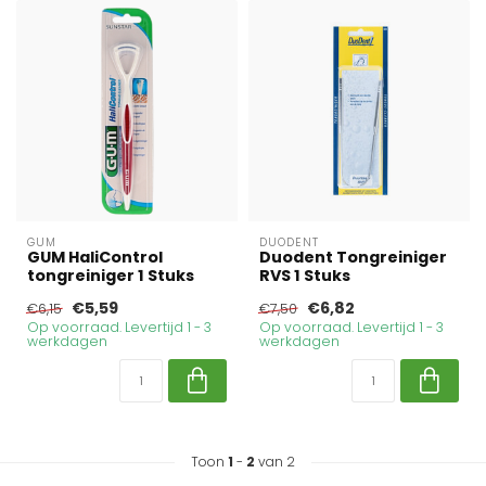
GUM
DUODENT
GUM HaliControl
Duodent Tongreiniger
tongreiniger 1 Stuks
RVS 1 Stuks
€5,59
€6,82
€6,15
€7,50
Op voorraad. Levertijd 1 - 3
Op voorraad. Levertijd 1 - 3
werkdagen
werkdagen
Toon
1
-
2
van 2