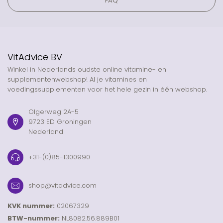
FAQ
VitAdvice BV
Winkel in Nederlands oudste online vitamine- en
supplementenwebshop! Al je vitamines en
voedingssupplementen voor het hele gezin in één webshop.
Olgerweg 2A-5
9723 ED Groningen
Nederland
+31-(0)85-1300990
shop@vitadvice.com
KVK nummer:
02067329
BTW-nummer:
NL8082.56.889B01