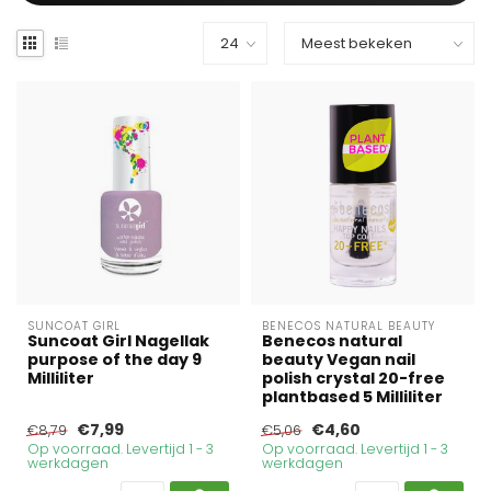
SUNCOAT GIRL
BENECOS NATURAL BEAUTY
Suncoat Girl Nagellak
Benecos natural
purpose of the day 9
beauty Vegan nail
Milliliter
polish crystal 20-free
plantbased 5 Milliliter
€7,99
€4,60
€8,79
€5,06
Op voorraad. Levertijd 1 - 3
Op voorraad. Levertijd 1 - 3
werkdagen
werkdagen