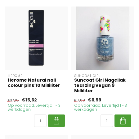
HEROME
SUNCOAT GIRL
Herome Natural nail
Suncoat Girl Nagellak
colour pink 10 Milliliter
teal zing vegan 9
Milliliter
€15,62
€6,99
€17,18
€7,69
Op voorraad. Levertijd 1 - 3
Op voorraad. Levertijd 1 - 3
werkdagen
werkdagen