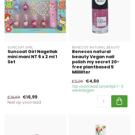
SUNCOAT GIRL
BENECOS NATURAL BEAUTY
Suncoat Girl Nagellak
Benecos natural
mini mani NT 6 x 2 ml 1
beauty Vegan nail
Set
polish my secret 20-
free plantbased 5
Milliliter
€4,60
€5,06
Op voorraad. Levertijd 1 - 3
werkdagen
€16,99
€18,69
Niet op voorraad