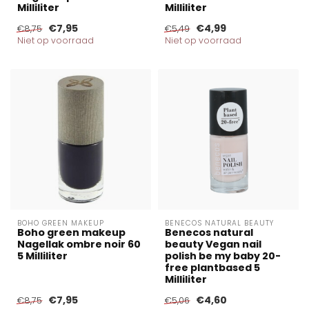
Milliliter
Milliliter
€7,95
€4,99
€8,75
€5,49
Niet op voorraad
Niet op voorraad
BOHO GREEN MAKEUP
BENECOS NATURAL BEAUTY
Boho green makeup
Benecos natural
Nagellak ombre noir 60
beauty Vegan nail
5 Milliliter
polish be my baby 20-
free plantbased 5
Milliliter
€7,95
€4,60
€8,75
€5,06