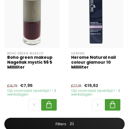
BOHO GREEN MAKEUP
HEROME
Boho green makeup
Herome Natural nail
Nagellak mystic 56 5
colour glamour 10
Milliliter
Milliliter
€7,95
€15,62
€8,75
€17,18
Op voorraad. Levertijd 1 - 3
Op voorraad. Levertijd 1 - 3
werkdagen
werkdagen
Filters