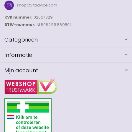
shop@vitadvice.com
KVK nummer:
02067329
BTW-nummer:
NL8082.56.889B01
Categorieën
Informatie
Mijn account