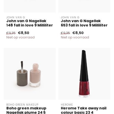
JOHN VAN G
JOHN VAN G
John van G Nagellak
John van G Nagellak
148 fall in love 9 Milliliter
653 fall in love 9 Milliliter
€8,50
€8,50
€9,35
€9,35
Niet op voorraad
Niet op voorraad
BOHO GREEN MAKEUP
HEROME
Boho green makeup
Herome Take away nail
Nagellak plume 24 5
colour basic 23 4