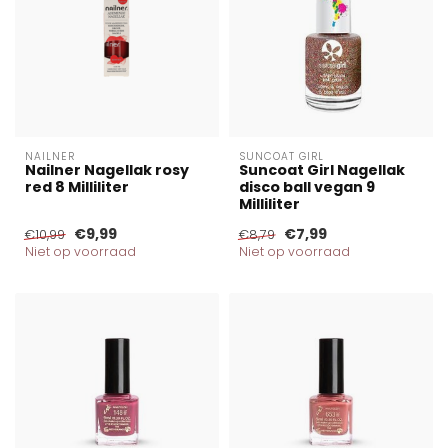
NAILNER
SUNCOAT GIRL
Nailner Nagellak rosy
Suncoat Girl Nagellak
red 8 Milliliter
disco ball vegan 9
Milliliter
€9,99
€7,99
€10,99
€8,79
Niet op voorraad
Niet op voorraad