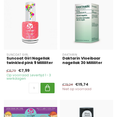
SUNCOAT GIRL
DAKTARIN
Suncoat Girl Nagellak
Daktarin Vloeibaar
twinkled pink 9 Milliliter
nagellak 30 Milliliter
€7,99
€8,79
Op voorraad. Levertijd 1 - 3
werkdagen
€15,74
€19,24
Niet op voorraad