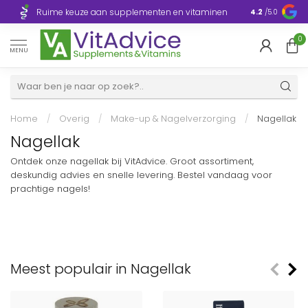
Razendsnelle
Ruime keuze aan supplementen en vitaminen
4.2
/5.0
Europa
0
MENU
Home
/
Overig
/
Make-up & Nagelverzorging
/
Nagellak
Nagellak
Ontdek onze nagellak bij VitAdvice. Groot assortiment,
deskundig advies en snelle levering. Bestel vandaag voor
prachtige nagels!
Meest populair in Nagellak