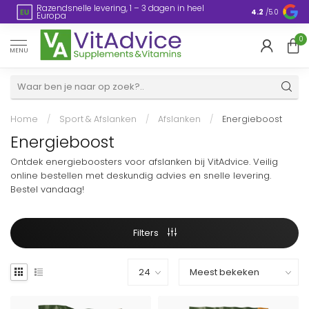
Razendsnelle levering, 1 – 3 dagen in heel
en
Plasticvrije
4.2
/5.0
Europa
0
MENU
Home
/
Sport & Afslanken
/
Afslanken
/
Energieboost
Energieboost
Ontdek energieboosters voor afslanken bij VitAdvice. Veilig
online bestellen met deskundig advies en snelle levering.
Bestel vandaag!
Filters