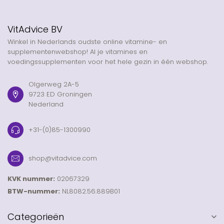
VitAdvice BV
Winkel in Nederlands oudste online vitamine- en
supplementenwebshop! Al je vitamines en
voedingssupplementen voor het hele gezin in één webshop.
Olgerweg 2A-5
9723 ED Groningen
Nederland
+31-(0)85-1300990
shop@vitadvice.com
KVK nummer:
02067329
BTW-nummer:
NL8082.56.889B01
Categorieën