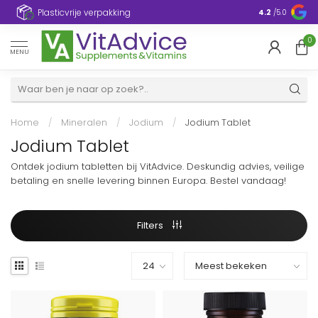
Plasticvrije verpakking
4.2
/5.0
0
MENU
Home
/
Mineralen
/
Jodium
/
Jodium Tablet
Jodium Tablet
Ontdek jodium tabletten bij VitAdvice. Deskundig advies, veilige
betaling en snelle levering binnen Europa. Bestel vandaag!
Filters