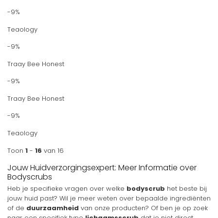
-9%
Teaology
-9%
Traay Bee Honest
-9%
Traay Bee Honest
-9%
Teaology
Toon
1
-
16
van 16
Jouw Huidverzorgingsexpert: Meer Informatie over
Bodyscrubs
Heb je specifieke vragen over welke
bodyscrub
het beste bij
jouw huid past? Wil je meer weten over bepaalde ingrediënten
of de
duurzaamheid
van onze producten? Of ben je op zoek
naar een specifiek type
lichaamsscrub
dat je niet direct