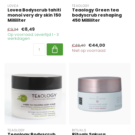
LOVEA
TEAOLOGY
Lovea Bodyscrub tahiti
Teaology Green tea
monoi very dry skin 150
bodyscrub reshaping
Milliliter
450 Milliliter
€8,49
€9,34
Op voorraad. Levertijd 1 - 3
werkdagen
€44,00
€48,40
Niet op voorraad
TEAOLOGY
RITUALS
Teaology Bodyscrub
Rituals Sakura