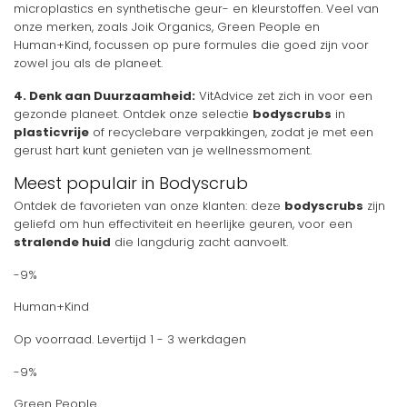
microplastics en synthetische geur- en kleurstoffen. Veel van
onze merken, zoals Joik Organics, Green People en
Human+Kind, focussen op pure formules die goed zijn voor
zowel jou als de planeet.
4. Denk aan Duurzaamheid:
VitAdvice zet zich in voor een
gezonde planeet. Ontdek onze selectie
bodyscrubs
in
plasticvrije
of recyclebare verpakkingen, zodat je met een
gerust hart kunt genieten van je wellnessmoment.
Meest populair in Bodyscrub
Ontdek de favorieten van onze klanten: deze
bodyscrubs
zijn
geliefd om hun effectiviteit en heerlijke geuren, voor een
stralende huid
die langdurig zacht aanvoelt.
-9%
Human+Kind
Op voorraad. Levertijd 1 - 3 werkdagen
-9%
Green People