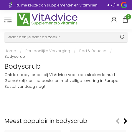
Razendsnelle
Ruime keuze aan supplementen en vitaminen
4.2
/5.0
Europa
0
MENU
Home
/
Persoonlijke Verzorging
/
Bad & Douche
/
Bodyscrub
Bodyscrub
Ontdek bodyscrubs bij VitAdvice voor een stralende huid.
Gemakkelijk online bestellen met veilige levering in Europa.
Bestel vandaag nog!
Meest populair in Bodyscrub