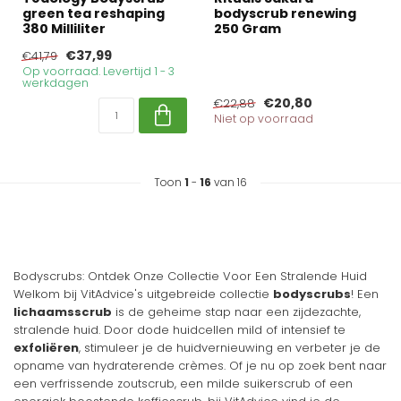
green tea reshaping
bodyscrub renewing
380 Milliliter
250 Gram
€37,99
€41,79
Op voorraad. Levertijd 1 - 3
werkdagen
€20,80
€22,88
Niet op voorraad
Toon
1
-
16
van 16
Bodyscrubs: Ontdek Onze Collectie Voor Een Stralende Huid
Welkom bij VitAdvice's uitgebreide collectie
bodyscrubs
! Een
lichaamsscrub
is de geheime stap naar een zijdezachte,
stralende huid. Door dode huidcellen mild of intensief te
exfoliëren
, stimuleer je de huidvernieuwing en verbeter je de
opname van hydraterende crèmes. Of je nu op zoek bent naar
een verfrissende zoutscrub, een milde suikerscrub of een