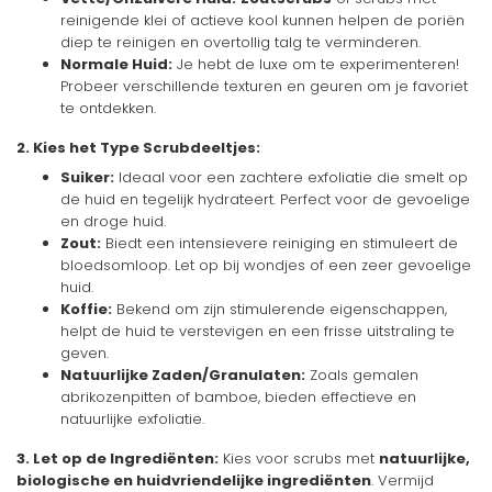
reinigende klei of actieve kool kunnen helpen de poriën
diep te reinigen en overtollig talg te verminderen.
Normale Huid:
Je hebt de luxe om te experimenteren!
Probeer verschillende texturen en geuren om je favoriet
te ontdekken.
2. Kies het Type Scrubdeeltjes:
Suiker:
Ideaal voor een zachtere exfoliatie die smelt op
de huid en tegelijk hydrateert. Perfect voor de gevoelige
en droge huid.
Zout:
Biedt een intensievere reiniging en stimuleert de
bloedsomloop. Let op bij wondjes of een zeer gevoelige
huid.
Koffie:
Bekend om zijn stimulerende eigenschappen,
helpt de huid te verstevigen en een frisse uitstraling te
geven.
Natuurlijke Zaden/Granulaten:
Zoals gemalen
abrikozenpitten of bamboe, bieden effectieve en
natuurlijke exfoliatie.
3. Let op de Ingrediënten:
Kies voor scrubs met
natuurlijke,
biologische en huidvriendelijke ingrediënten
. Vermijd