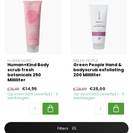
HUMAN+KIND
GREEN PEOPLE
Human+Kind Body
Green People Hand &
scrub fresh
bodyscrub exfoliating
botanicals 250
200 Milliliter
Milliliter
€14,95
€26,00
€16,45
€28,60
Op voorraad. Levertijd 1 - 3
Op voorraad. Levertijd 1 - 3
werkdagen
werkdagen
Filters