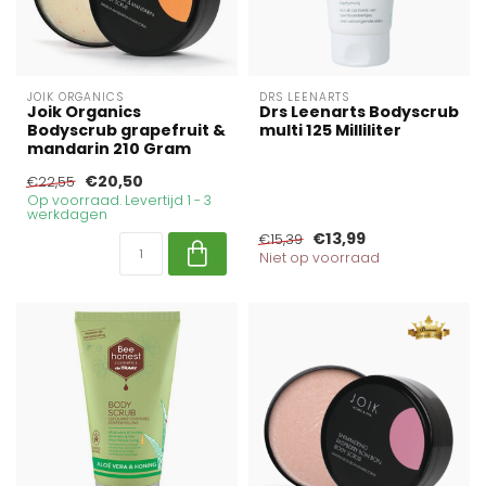
JOIK ORGANICS
DRS LEENARTS
Joik Organics
Drs Leenarts Bodyscrub
Bodyscrub grapefruit &
multi 125 Milliliter
mandarin 210 Gram
€20,50
€22,55
Op voorraad. Levertijd 1 - 3
werkdagen
€13,99
€15,39
Niet op voorraad