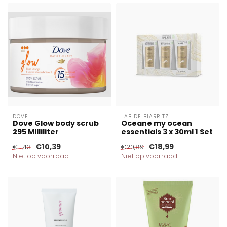
DOVE
LAB DE BIARRITZ
Dove Glow body scrub
Oceane my ocean
295 Milliliter
essentials 3 x 30ml 1 Set
€10,39
€18,99
€11,43
€20,89
Niet op voorraad
Niet op voorraad