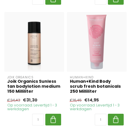
JOIK ORGANICS
HUMAN+KIND
Joik Organics Sunless
Human+Kind Body
tan bodylotion medium
scrub fresh botanicals
150 Milliliter
250 Milliliter
€31,30
€14,95
€34,43
€16,45
Op voorraad. Levertijd 1 - 3
Op voorraad. Levertijd 1 - 3
werkdagen
werkdagen