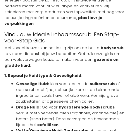
energiek boostende koffiescrub, bij VitAdvice vind je de
perfecte match voor jouw huidtype en voorkeuren. Wij
selecteren met zorg producten van topkwaliteit, met oog voor
natuurlijke ingrediënten en duurzame,
plasticvrije
verpakkingen
.
Vind Jouw Ideale Lichaamsscrub: Een Stap-
voor-Stap Gids
Met zoveel keuzes kan het lastig zijn om de beste
bodyscrub
te vinden die past bij jouw behoeften. Gebruik onze gids om
een weloverwogen keuze te maken voor een
gezonde en
gladde huid
:
1. Bepaal je Huidtype & Gevoeligheid:
Gevoelige Huid:
Kies voor een milde
suikerscrub
of
een scrub met fijne, natuurlijke korrels en kalmerende
ingrediënten zoals haver of aloë vera. Vermijd grove
zoutkristallen of agressieve chemicaliën.
Droge Huid:
Ga voor
hydraterende bodyscrubs
verrijkt met voedende oliën (arganolie, amandelolie) en
boters (shea boter). Deze verzorgen en beschermen
tijdens het
exfoliëren
.
Vette/Onzuivere Huid:
Zoutscrubs
of scrubs met