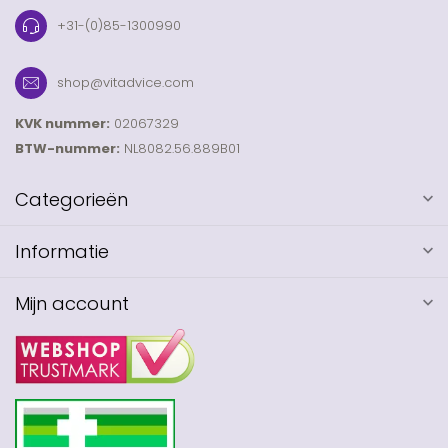
+31-(0)85-1300990
shop@vitadvice.com
KVK nummer:
02067329
BTW-nummer:
NL8082.56.889B01
Categorieën
Informatie
Mijn account