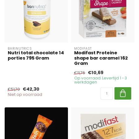
BARINUTRICS
MODIFAST
Nutri total chocolate 14
Modifast Proteine
porties 795 Gram
shape bar caramel 162
Gram
€10,69
€11,76
Op voorraad. Levertijd 1 - 3
werkdagen
€42,30
€51,70
Niet op voorraad