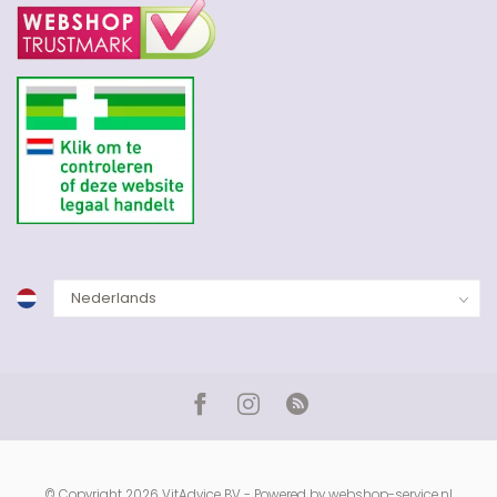
© Copyright 2026 VitAdvice BV - Powered by
webshop-service.nl