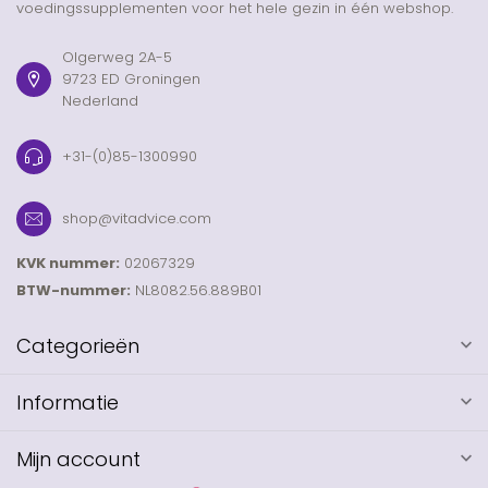
voedingssupplementen voor het hele gezin in één webshop.
Olgerweg 2A-5
9723 ED Groningen
Nederland
+31-(0)85-1300990
shop@vitadvice.com
KVK nummer:
02067329
BTW-nummer:
NL8082.56.889B01
Categorieën
Informatie
Mijn account