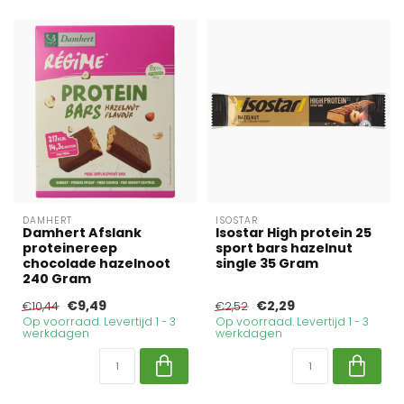
DAMHERT
ISOSTAR
Damhert Afslank
Isostar High protein 25
proteinereep
sport bars hazelnut
chocolade hazelnoot
single 35 Gram
240 Gram
€9,49
€2,29
€10,44
€2,52
Op voorraad. Levertijd 1 - 3
Op voorraad. Levertijd 1 - 3
werkdagen
werkdagen