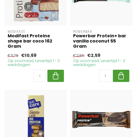
MODIFAST
POWERBAR
Modifast Proteine
Powerbar Protein+ bar
shape bar coco 162
vanilla coconut 55
Gram
Gram
€10,69
€2,59
€11,76
€2,85
Op voorraad. Levertijd 1 - 3
Op voorraad. Levertijd 1 - 3
werkdagen
werkdagen