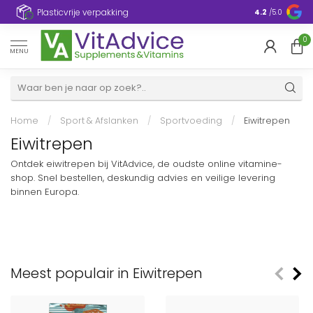
Plasticvrije verpakking
4.2
/5.0
0
MENU
Home
/
Sport & Afslanken
/
Sportvoeding
/
Eiwitrepen
Eiwitrepen
Ontdek eiwitrepen bij VitAdvice, de oudste online vitamine-
shop. Snel bestellen, deskundig advies en veilige levering
binnen Europa.
Meest populair in Eiwitrepen