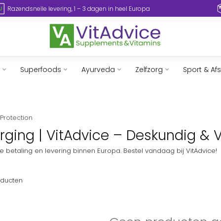
Razendsnelle levering, 1 – 3 dagen in heel Europa
Superfoods
Ayurveda
Zelfzorg
Sport & Af
Protection
rging | VitAdvice – Deskundig & V
e betaling en levering binnen Europa. Bestel vandaag bij VitAdvice!
ducten