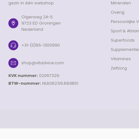
gezin in één webshop.
Mineralen
Overig
Olgerweg 2A-5
Persoonlijke 
9723 ED Groningen
Nederland
Sport & Afsla
Superfoods
+31-(0)85-1300990
Supplemente
Vitamines
shop@vitadvice.com
Zelfzorg
KVK nummer:
02067329
BTW-nummer:
NL8082.56.889B01