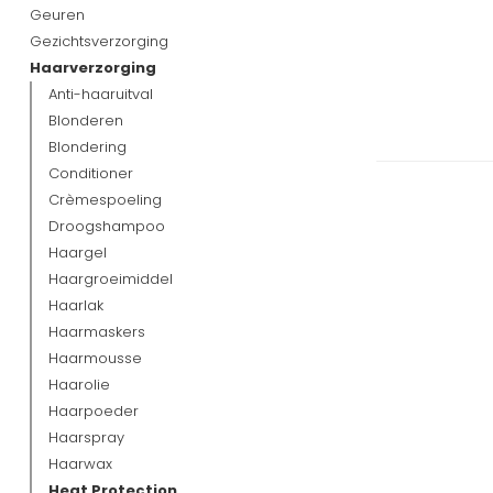
Geuren
Gezichtsverzorging
Haarverzorging
Anti-haaruitval
Blonderen
Blondering
Conditioner
Crèmespoeling
Droogshampoo
Haargel
Haargroeimiddel
Haarlak
Haarmaskers
Haarmousse
Haarolie
Haarpoeder
Haarspray
Haarwax
Heat Protection