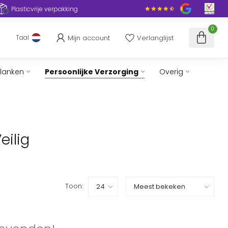
Plasticvrije verpakking
0
Mijn account
Verlanglijst
Taal
slanken
Persoonlijke Verzorging
Overig
eilig
Toon: