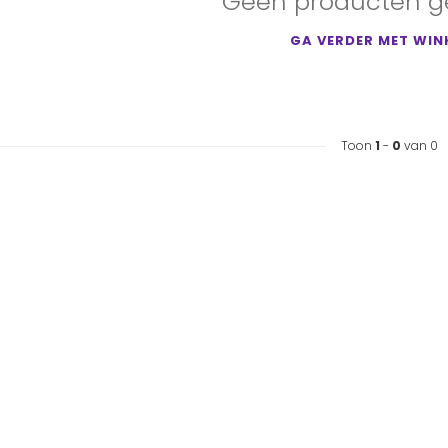
Geen producten g
GA VERDER MET WIN
Toon
1
-
0
van 0