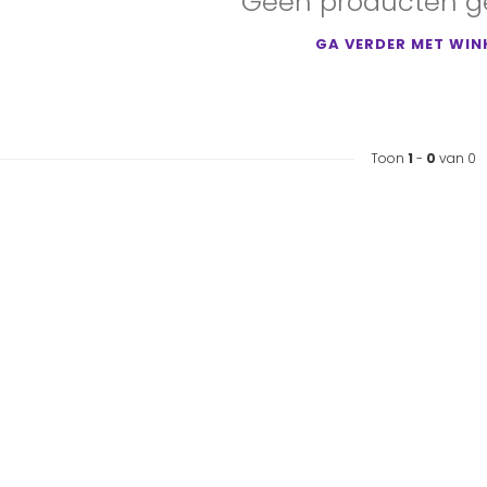
Geen producten g
GA VERDER MET WIN
Toon
1
-
0
van 0