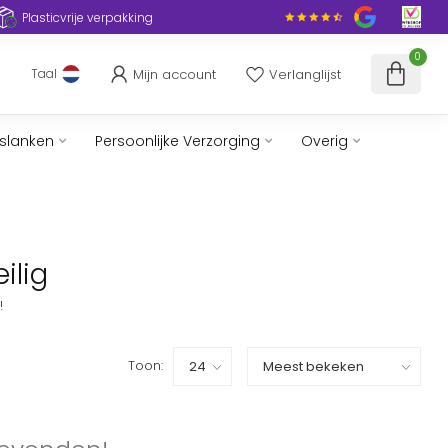
Plasticvrije verpakking
0
Mijn account
Verlanglijst
Taal
fslanken
Persoonlijke Verzorging
Overig
ilig
!
Toon: