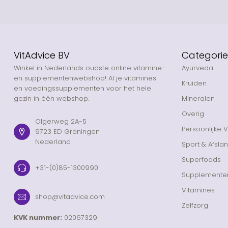
VitAdvice BV
Categori
Winkel in Nederlands oudste online vitamine-
Ayurveda
en supplementenwebshop! Al je vitamines
Kruiden
en voedingssupplementen voor het hele
gezin in één webshop.
Mineralen
Overig
Olgerweg 2A-5
Persoonlijke 
9723 ED Groningen
Nederland
Sport & Afsla
Superfoods
+31-(0)85-1300990
Supplemente
Vitamines
shop@vitadvice.com
Zelfzorg
KVK nummer:
02067329