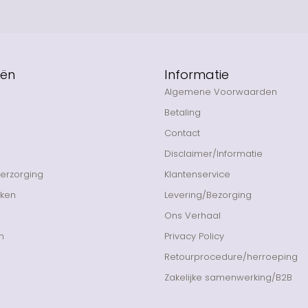
eën
Informatie
Algemene Voorwaarden
Betaling
Contact
Disclaimer/Informatie
Verzorging
Klantenservice
nken
Levering/Bezorging
Ons Verhaal
n
Privacy Policy
Retourprocedure/herroeping
Zakelijke samenwerking/B2B