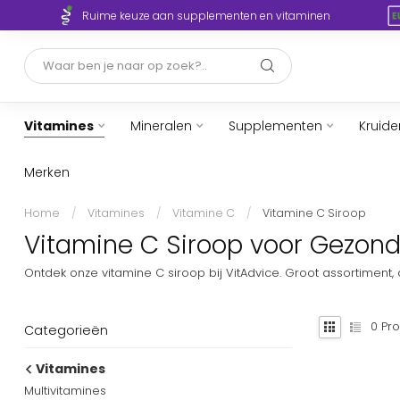
Ruime keuze aan supplementen en vitaminen
Vitamines
Mineralen
Supplementen
Kruide
Merken
Home
/
Vitamines
/
Vitamine C
/
Vitamine C Siroop
Vitamine C Siroop voor Gezondh
Ontdek onze vitamine C siroop bij VitAdvice. Groot assortiment,
0
Pro
Categorieën
Vitamines
Multivitamines