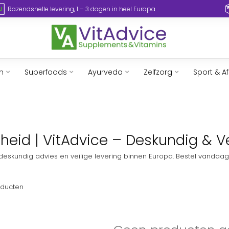
Razendsnelle levering, 1 – 3 dagen in heel Europa
n
Superfoods
Ayurveda
Zelfzorg
Sport & A
eid | VitAdvice – Deskundig & Ve
 deskundig advies en veilige levering binnen Europa. Bestel vandaag
ducten