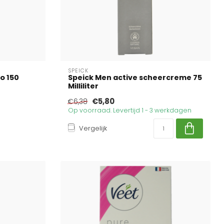
SPEICK
io 150
Speick Men active scheercreme 75
Milliliter
€5,80
€6,38
Op voorraad. Levertijd 1 - 3 werkdagen
Vergelijk