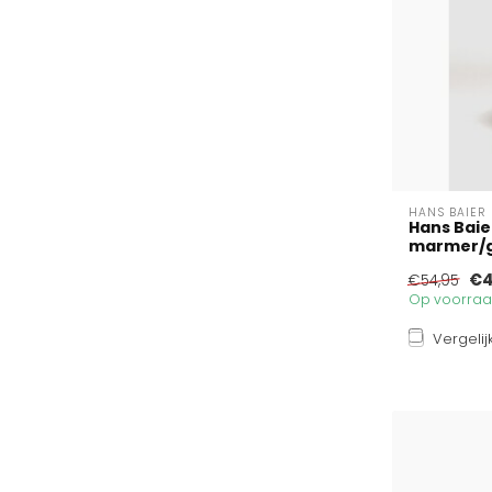
HANS BAIER
Hans Baie
marmer/gr
€4
€54,95
Op voorraad
Vergelij