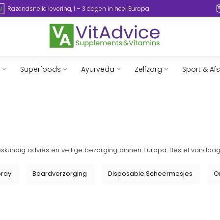
Razendsnelle levering, 1 – 3 dagen in heel Europa
Superfoods
Ayurveda
Zelfzorg
Sport & Af
eskundig advies en veilige bezorging binnen Europa. Bestel vandaag
pray
Baardverzorging
Disposable Scheermesjes
O