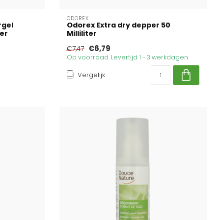
ODOREX
rgel
Odorex Extra dry depper 50
ter
Milliliter
€6,79
€7,47
Op voorraad. Levertijd 1 - 3 werkdagen
Vergelijk