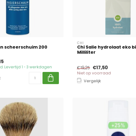
CHI
an scheerschuim 200
Chi Salie hydrolaat eko b
Milliliter
15
. Levertijd 1 - 3 werkdagen
€17,50
€19,25
Niet op voorraad
k
Vergelijk