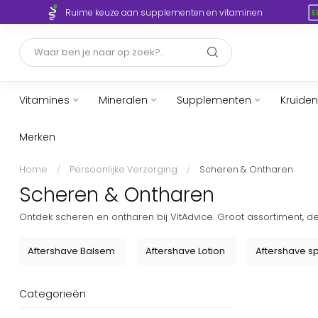
Ruime keuze aan supplementen en vitaminen
Vitamines
Mineralen
Supplementen
Kruiden
Merken
Home
/
Persoonlijke Verzorging
/
Scheren & Ontharen
Scheren & Ontharen
Ontdek scheren en ontharen bij VitAdvice. Groot assortiment, d
Aftershave Balsem
Aftershave Lotion
Aftershave s
Categorieën