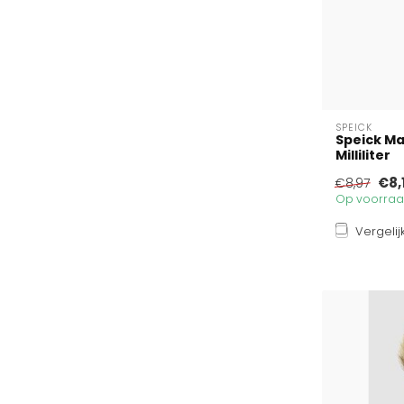
SPEICK
Speick M
Milliliter
€8,
€8,97
Op voorraad
Vergelij