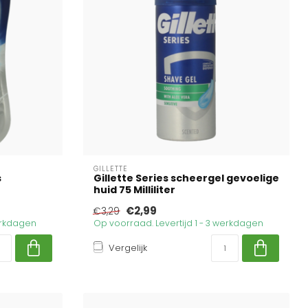
GILLETTE
s
Gillette Series scheergel gevoelige
huid 75 Milliliter
€2,99
€3,29
werkdagen
Op voorraad. Levertijd 1 - 3 werkdagen
Vergelijk