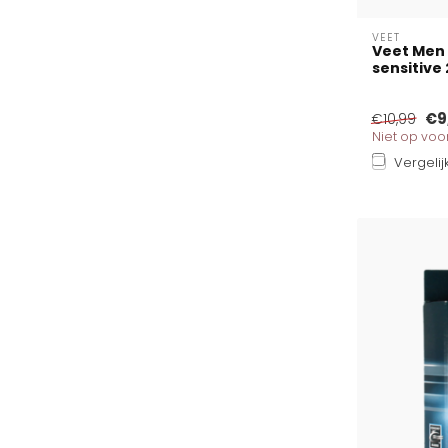
VEET
Veet Men
sensitive 
€9
€10,99
Niet op vo
Vergelij