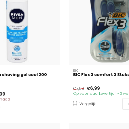
BIC
 shaving gel cool 200
BIC Flex 3 comfort 3 Stuk
€6,99
€7,69
39
Op voorraad. Levertijd 1 - 3 
orraad
Vergelijk
k