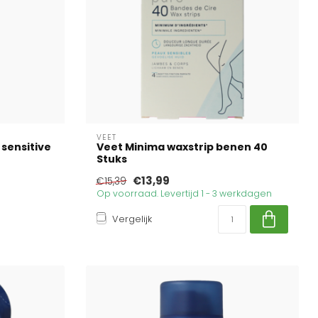
VEET
sensitive
Veet Minima waxstrip benen 40
Stuks
€13,99
€15,39
Op voorraad. Levertijd 1 - 3 werkdagen
Vergelijk