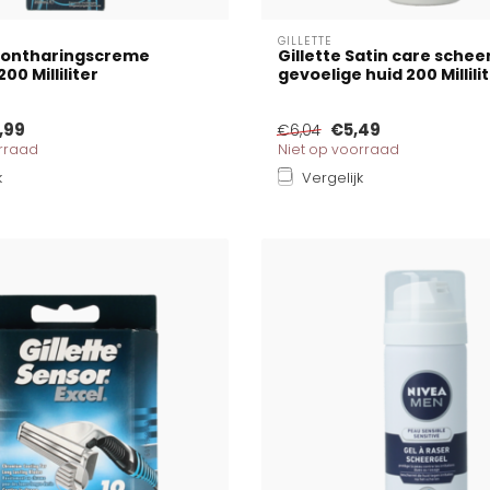
GILLETTE
 ontharingscreme
Gillette Satin care schee
200 Milliliter
gevoelige huid 200 Millili
,99
€5,49
€6,04
orraad
Niet op voorraad
k
Vergelijk