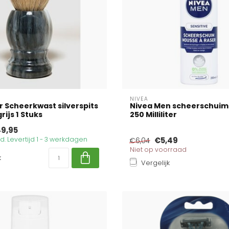
NIVEA
r Scheerkwast silverspits
Nivea Men scheerschuim 
ijs 1 Stuks
250 Milliliter
9,95
. Levertijd 1 - 3 werkdagen
€5,49
€6,04
Niet op voorraad
k
Vergelijk