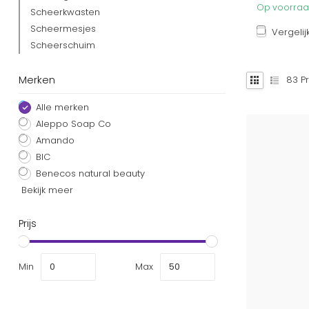
Op voorraad
Scheerkwasten
Scheermesjes
Vergelij
Scheerschuim
Merken
83
Pr
Alle merken
Aleppo Soap Co
Amando
BIC
Benecos natural beauty
Bekijk meer
Prijs
Min
Max