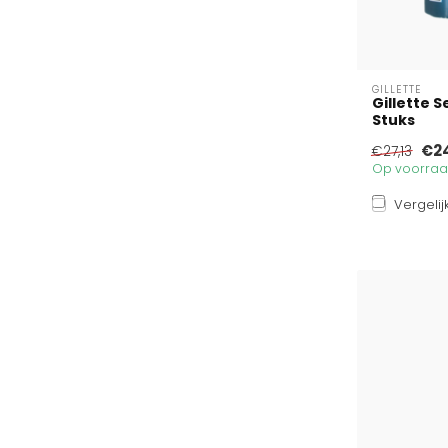
GILLETTE
Gillette 
Stuks
€2
€27,13
Op voorraad
Vergelij