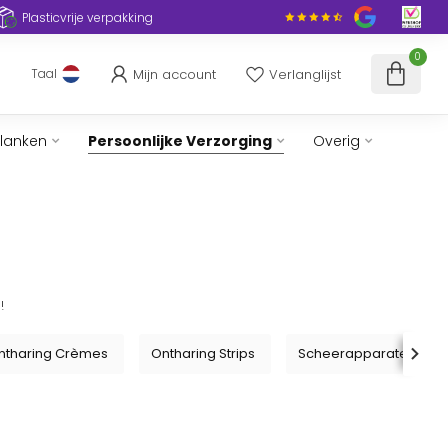
Plasticvrije verpakking
0
Mijn account
Verlanglijst
Taal
slanken
Persoonlijke Verzorging
Overig
!
ntharing Crèmes
Ontharing Strips
Scheerapparaten