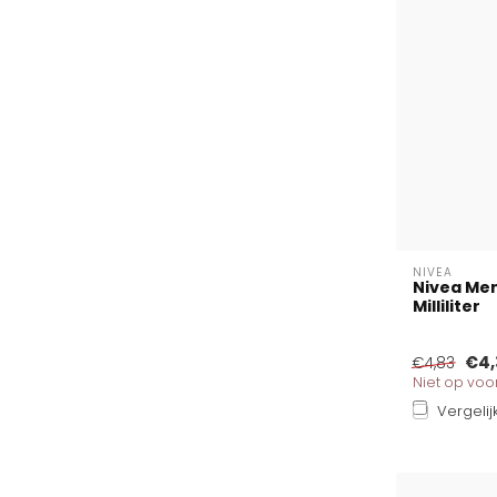
NIVEA
Nivea Men
Milliliter
€4,
€4,83
Niet op vo
Vergelij