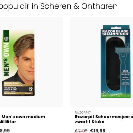
populair in Scheren & Ontharen
RAZORPIT
 Men's own medium
Razorpit Scheermesjesre
lliliter
zwart 1 Stuks
8,99
€19,95
€21,95