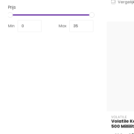
Vergelij
Prijs
Min
Max
VOLATILE
Volatile 
500 Millili