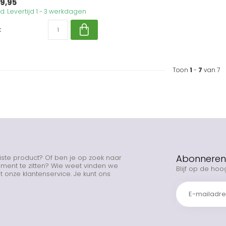
9,95
. Levertijd 1 - 3 werkdagen
k
Toon
1
-
7
van 7
Abonneren 
uiste product? Of ben je op zoek naar
rtiment te zitten? Wie weet vinden we
Blijf op de hoo
 onze klantenservice. Je kunt ons