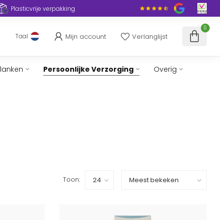
Plasticvrije verpakking
0
Mijn account
Verlanglijst
Taal
slanken
Persoonlijke Verzorging
Overig
Toon: