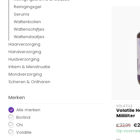
Reinigingsgel
Serums
Wattenbollen
Wattenschijfjes
Wattenstaafjes
Haarverzorging
Handverzorging
Huidverzorging
Intiem & Menstruatie
Mondverzorging
Scheren & Ontharen
Merken
VOLATILE
Alle merken
Volatile 
Milliliter
Borlind
Chi
€2
€32,95
Op voorraad
Volatile