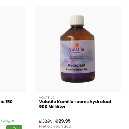
VOLATILE
io 150
Volatile Kamille rooms hydrolaat
500 Milliliter
werkdagen
€29,95
€32,95
Niet op voorraad