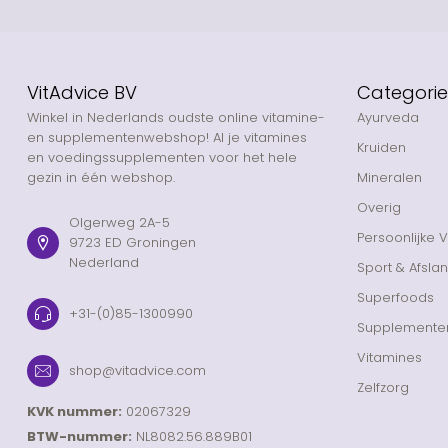
VitAdvice BV
Categori
Winkel in Nederlands oudste online vitamine-
Ayurveda
en supplementenwebshop! Al je vitamines
Kruiden
en voedingssupplementen voor het hele
gezin in één webshop.
Mineralen
Overig
Olgerweg 2A-5
Persoonlijke 
9723 ED Groningen
Nederland
Sport & Afsla
Superfoods
+31-(0)85-1300990
Supplemente
Vitamines
shop@vitadvice.com
Zelfzorg
KVK nummer:
02067329
BTW-nummer:
NL8082.56.889B01