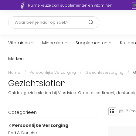
Ruime keuze aan supplementen en vitaminen
Vitamines
Mineralen
Supplementen
Kruiden
Merken
Home
/
Persoonlijke Verzorging
/
Gezichtsverzorging
/
G
Gezichtslotion
Ontdek gezichtslotion bij VitAdvice. Groot assortiment, deskund
7
Pro
Categorieën
Persoonlijke Verzorging
Bad & Douche