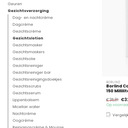
Geuren
Gezichtsverzorging
Dag- en nachtcrème
Dagcrème
Gezichtscrème
Gezichtslotion
Gezichtsmasker
Gezichtsmaskers
Gezichtsolie
Gezichtsreiniger
Gezichtsreiniger bar
Gezichtsreinigingsdoekjes
BORLIND
Borlind C
Gezichtsscrubs
150 Millili
Gezichtsserum
€3
Lippenbalsem
€35,81
Op voorraad
Micellair water
Nachtcrème
Vergelij
Oogcrème
Reinigingscrème & Mousse