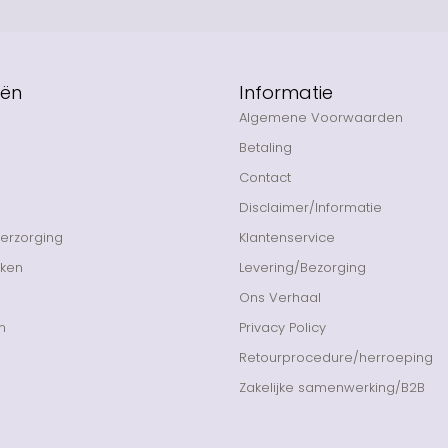
eën
Informatie
Algemene Voorwaarden
Betaling
Contact
Disclaimer/Informatie
Verzorging
Klantenservice
nken
Levering/Bezorging
Ons Verhaal
n
Privacy Policy
Retourprocedure/herroeping
Zakelijke samenwerking/B2B