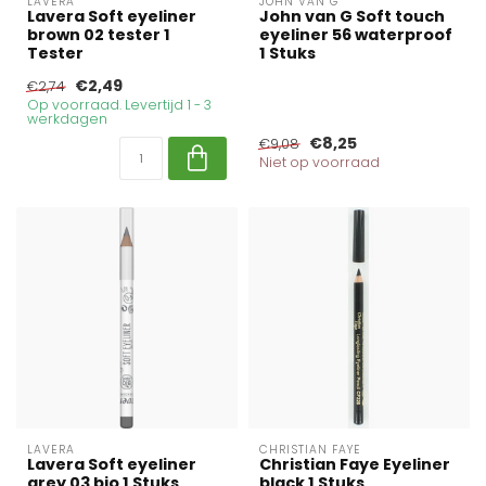
LAVERA
JOHN VAN G
Lavera Soft eyeliner
John van G Soft touch
brown 02 tester 1
eyeliner 56 waterproof
Tester
1 Stuks
€2,49
€2,74
Op voorraad. Levertijd 1 - 3
werkdagen
€8,25
€9,08
Niet op voorraad
LAVERA
CHRISTIAN FAYE
Lavera Soft eyeliner
Christian Faye Eyeliner
grey 03 bio 1 Stuks
black 1 Stuks