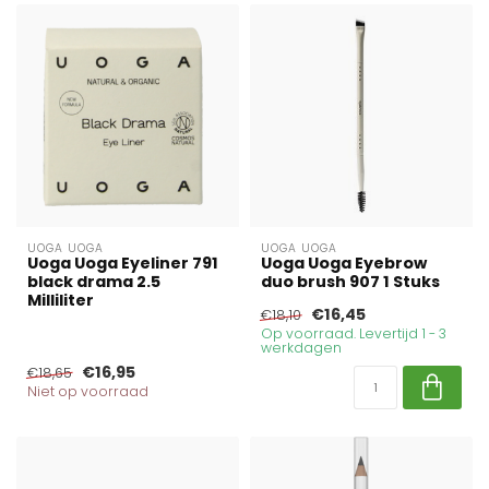
UOGA UOGA
UOGA UOGA
Uoga Uoga Eyeliner 791
Uoga Uoga Eyebrow
black drama 2.5
duo brush 907 1 Stuks
Milliliter
€16,45
€18,10
Op voorraad. Levertijd 1 - 3
werkdagen
€16,95
€18,65
Niet op voorraad