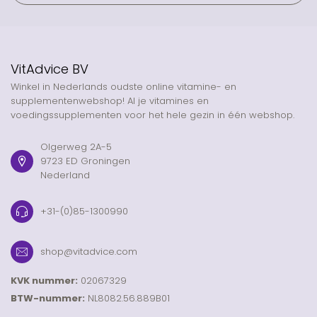
VitAdvice BV
Winkel in Nederlands oudste online vitamine- en
supplementenwebshop! Al je vitamines en
voedingssupplementen voor het hele gezin in één webshop.
Olgerweg 2A-5
9723 ED Groningen
Nederland
+31-(0)85-1300990
shop@vitadvice.com
KVK nummer:
02067329
BTW-nummer:
NL8082.56.889B01