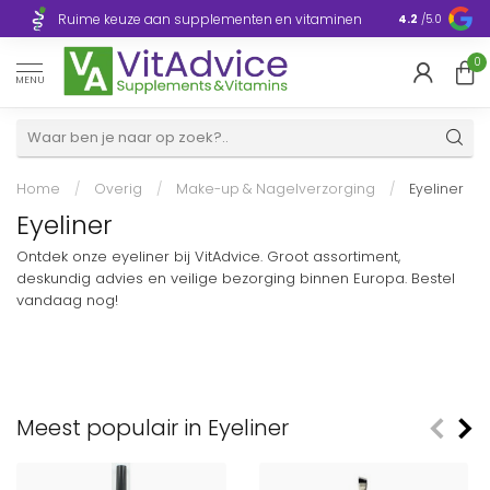
Razendsnelle
Ruime keuze aan supplementen en vitaminen
4.2
/5.0
Europa
0
MENU
Home
/
Overig
/
Make-up & Nagelverzorging
/
Eyeliner
Eyeliner
Ontdek onze eyeliner bij VitAdvice. Groot assortiment,
deskundig advies en veilige bezorging binnen Europa. Bestel
vandaag nog!
Meest populair in Eyeliner