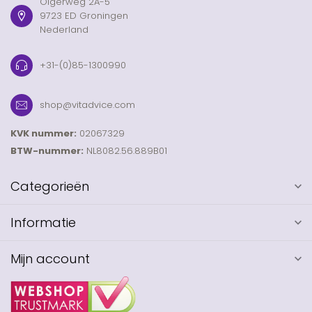
Olgerweg 2A-5
9723 ED Groningen
Nederland
+31-(0)85-1300990
shop@vitadvice.com
KVK nummer:
02067329
BTW-nummer:
NL8082.56.889B01
Categorieën
Informatie
Mijn account