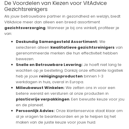
De Voordelen van Kiezen voor VitAdvice
Gezichtsreinigers
Als jouw betrouwbare partner in gezondheid en welzijn, biedt
VitAdvice meer dan alleen een breed assortiment
gezichtsverzorging
. Wanneer je bij ons winkelt, profiteer je
van:
Deskundig Samengesteld Assortiment:
We
selecteren alleen
kwalitatieve gezichtsreinigers
van
gerenommeerde merken die hun effectiviteit hebben
bewezen.
Snelle en Betrouwbare Levering:
Je hoeft niet lang te
wachten op je bestelling. Dankzij onze efficiënte logistiek
heb je jouw
reinigingsproducten
binnen 1-3
werkdagen in huis, overal in Europa.
Milieubewust Winkelen:
We zetten ons in voor een
betere wereld en versturen al onze producten in
plasticvrije verpakkingen
. Een bewuste keuze voor jou
en de planeet.
Persoonlijk Advies:
Onze klantenservice staat klaar om
al je vragen te beantwoorden en je te helpen bij het
maken van de juiste keuze voor jouw huid.