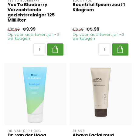
YES TO BLUEBERRY
BOUNTIFUL
Yes To Blueberry
Bountiful Epsom zout 1
Verzachtende
Kilogram
gezichtsreiniger 125
Milliliter
€9,99
€5,99
€10,99
€6,59
Op voorraad. Levertijd 1 - 3
Op voorraad. Levertijd 1 - 3
werkdagen
werkdagen
DR. VAN DER HOOG
AHAVA
Dr. van der Hoog
Ahava Facial mud