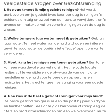
Veelgestelde Vragen over Gezichtsreiniging
1. Hoe vaak moet ik mijn gezicht reinigen?
Het wordt
aanbevolen om je gezicht twee keer per dag te reinigen: 's
ochtends om talg en zweet van de nacht te verwijderen, en 's
avonds om make-up, vuil en verontreinigingen van de dag te
wissen.
2. Welke temperatuur water moet ik gebruiken?
Gebruik
lauw water. Te heet water kan de huid uitdrogen en irriteren,
terwijl te koud water de poriën niet effectief opent om vuil te
verwijderen.
3. Moet ik na het reinigen een toner gebruiken?
Een toner
kan een waardevolle aanvulling zijn. Het helpt de laatste
restjes vuil te verwijderen, de pH-waarde van de huid te
herstellen en de huid voor te bereiden op serums en
moisturizers. Het is echter geen vervanging voor een goede
reiniger.
4. Hoe kies ik de beste gezichtsreiniger voor mijn huid?
De beste gezichtsreiniger is er een die past bij jouw huidtype
en huidbehoeften. Lees onze gids hierboven of raadpleeg de
filters en productbeschrijvingen om een weloverwogen keuze