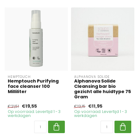
HEMPTOUCH
ALPHANOVA SOLIDE
Hemptouch Purifying
Alphanova Solide
face cleanser 100
Cleansing bar bio
Milliliter
gezicht alle huidtype 75
Gram
€19,55
€11,95
€21,51
€13,15
Op voorraad. Levertijd 1 - 3
Op voorraad. Levertijd 1 - 3
werkdagen
werkdagen