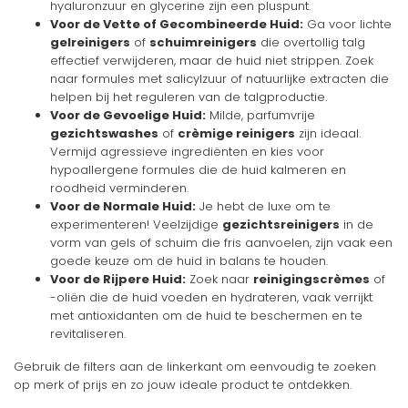
hyaluronzuur en glycerine zijn een pluspunt.
Voor de Vette of Gecombineerde Huid:
Ga voor lichte
gelreinigers
of
schuimreinigers
die overtollig talg
effectief verwijderen, maar de huid niet strippen. Zoek
naar formules met salicylzuur of natuurlijke extracten die
helpen bij het reguleren van de talgproductie.
Voor de Gevoelige Huid:
Milde, parfumvrije
gezichtswashes
of
crèmige reinigers
zijn ideaal.
Vermijd agressieve ingrediënten en kies voor
hypoallergene formules die de huid kalmeren en
roodheid verminderen.
Voor de Normale Huid:
Je hebt de luxe om te
experimenteren! Veelzijdige
gezichtsreinigers
in de
vorm van gels of schuim die fris aanvoelen, zijn vaak een
goede keuze om de huid in balans te houden.
Voor de Rijpere Huid:
Zoek naar
reinigingscrèmes
of
-oliën die de huid voeden en hydrateren, vaak verrijkt
met antioxidanten om de huid te beschermen en te
revitaliseren.
Gebruik de filters aan de linkerkant om eenvoudig te zoeken
op merk of prijs en zo jouw ideale product te ontdekken.