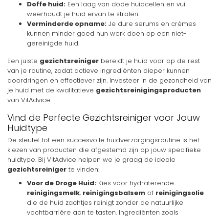
Doffe huid:
Een laag van dode huidcellen en vuil
weerhoudt je huid ervan te stralen.
Verminderde opname:
Je dure serums en crèmes
kunnen minder goed hun werk doen op een niet-
gereinigde huid.
Een juiste
gezichtsreiniger
bereidt je huid voor op de rest
van je routine, zodat actieve ingrediënten dieper kunnen
doordringen en effectiever zijn. Investeer in de gezondheid van
je huid met de kwalitatieve
gezichtsreinigingsproducten
van VitAdvice.
Vind de Perfecte Gezichtsreiniger voor Jouw
Huidtype
De sleutel tot een succesvolle huidverzorgingsroutine is het
kiezen van producten die afgestemd zijn op jouw specifieke
huidtype. Bij VitAdvice helpen we je graag de ideale
gezichtsreiniger
te vinden:
Voor de Droge Huid:
Kies voor hydraterende
reinigingsmelk
,
reinigingsbalsem
of
reinigingsolie
die de huid zachtjes reinigt zonder de natuurlijke
vochtbarrière aan te tasten. Ingrediënten zoals