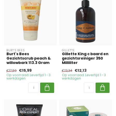
BURT'S BEES
GILLETTE
Burt's Bees
Gillette King c baard en
Gezichtscrub peach &
gezichtsreiniger 350
willowbark 113.3 Gram
Milliliter
€15,99
€12,13
€17,59
€13,34
Op voorraad. Levertijd 1 - 3
Op voorraad. Levertijd 1 - 3
werkdagen
werkdagen