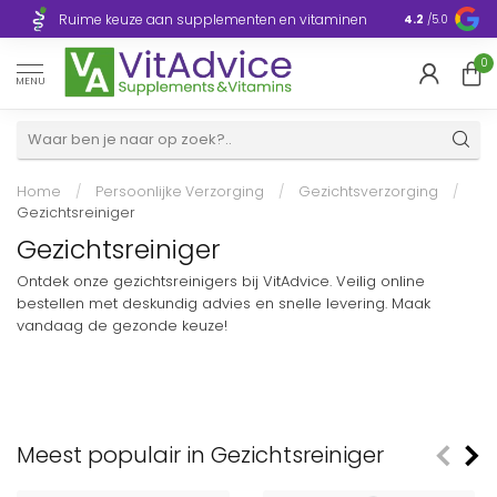
Razendsnelle
Ruime keuze aan supplementen en vitaminen
4.2
/5.0
Europa
0
MENU
Home
/
Persoonlijke Verzorging
/
Gezichtsverzorging
/
Gezichtsreiniger
Gezichtsreiniger
Ontdek onze gezichtsreinigers bij VitAdvice. Veilig online
bestellen met deskundig advies en snelle levering. Maak
vandaag de gezonde keuze!
Meest populair in Gezichtsreiniger