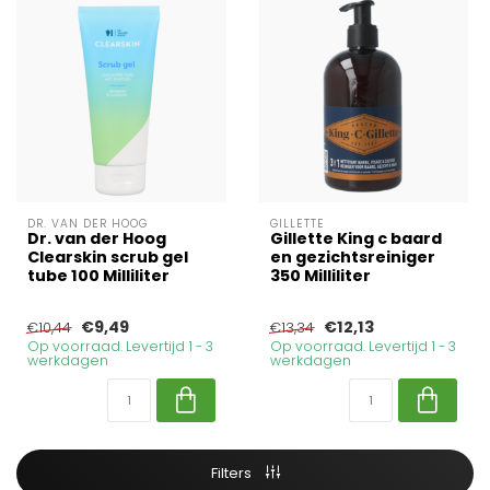
DR. VAN DER HOOG
GILLETTE
Dr. van der Hoog
Gillette King c baard
Clearskin scrub gel
en gezichtsreiniger
tube 100 Milliliter
350 Milliliter
€9,49
€12,13
€10,44
€13,34
Op voorraad. Levertijd 1 - 3
Op voorraad. Levertijd 1 - 3
werkdagen
werkdagen
Filters