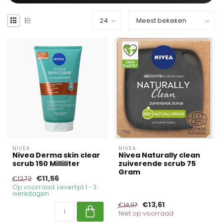
NIVEA
NIVEA
Nivea Derma skin clear
Nivea Naturally clean
scrub 150 Milliliter
zuiverende scrub 75
Gram
€11,56
€12,72
Op voorraad. Levertijd 1 - 3
werkdagen
€13,61
€14,97
Niet op voorraad