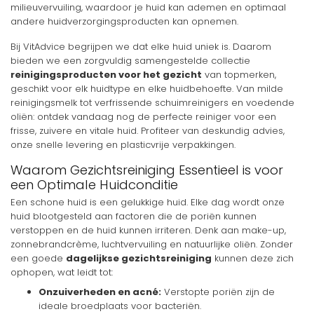
milieuvervuiling, waardoor je huid kan ademen en optimaal
andere huidverzorgingsproducten kan opnemen.
Bij VitAdvice begrijpen we dat elke huid uniek is. Daarom
bieden we een zorgvuldig samengestelde collectie
reinigingsproducten voor het gezicht
van topmerken,
geschikt voor elk huidtype en elke huidbehoefte. Van milde
reinigingsmelk tot verfrissende schuimreinigers en voedende
oliën: ontdek vandaag nog de perfecte reiniger voor een
frisse, zuivere en vitale huid. Profiteer van deskundig advies,
onze snelle levering en plasticvrije verpakkingen.
Waarom Gezichtsreiniging Essentieel is voor
een Optimale Huidconditie
Een schone huid is een gelukkige huid. Elke dag wordt onze
huid blootgesteld aan factoren die de poriën kunnen
verstoppen en de huid kunnen irriteren. Denk aan make-up,
zonnebrandcrème, luchtvervuiling en natuurlijke oliën. Zonder
een goede
dagelijkse gezichtsreiniging
kunnen deze zich
ophopen, wat leidt tot:
Onzuiverheden en acné:
Verstopte poriën zijn de
ideale broedplaats voor bacteriën.