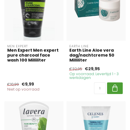
MEN EXPERT
EARTH LINE
Men Expert Men expert
Earth Line Aloe vera
pure charcoal face
dag/nachtcreme 50
wash 100 Milliliter
Milliliter
€29,95
€32,95
Op voorraad. Levertijd 1 - 3
werkdagen
€9,99
€10,99
Niet op voorraad