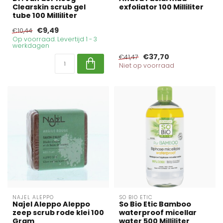
Clearskin scrub gel
exfoliator 100 Milliliter
tube 100 Milliliter
€9,49
€10,44
Op voorraad. Levertijd 1 - 3
werkdagen
€37,70
€41,47
Niet op voorraad
NAJEL ALEPPO
SO BIO ETIC
Najel Aleppo Aleppo
So Bio Etic Bamboo
zeep scrub rode klei 100
waterproof micellar
Gram
water 500 Milliliter