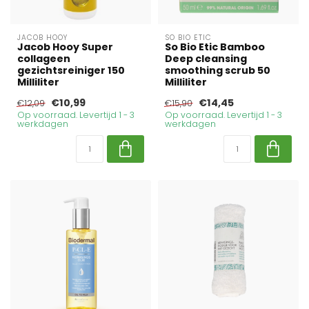
JACOB HOOY
SO BIO ETIC
Jacob Hooy Super
So Bio Etic Bamboo
collageen
Deep cleansing
gezichtsreiniger 150
smoothing scrub 50
Milliliter
Milliliter
€10,99
€14,45
€12,09
€15,90
Op voorraad. Levertijd 1 - 3
Op voorraad. Levertijd 1 - 3
werkdagen
werkdagen