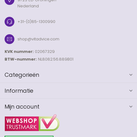
Nederland
+31-(0)85-1300990
shop@vitadvice.com
KVK nummer:
02067329
BTW-nummer:
NL8082.56.889B01
Categorieën
Informatie
Mijn account