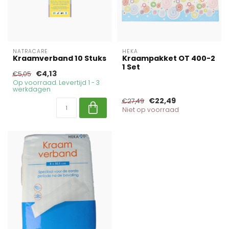
NATRACARE
HEKA
Kraamverband 10 Stuks
Kraampakket OT 400-2
1 Set
€4,13
€5,05
Op voorraad. Levertijd 1 - 3
werkdagen
€22,49
€27,49
Niet op voorraad