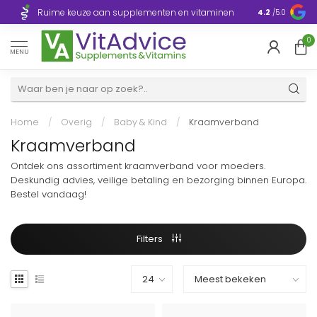
Razendsnelle
Ruime keuze aan supplementen en vitaminen
4.2
/5.0
Europa
0
MENU
Home
/
Overig
/
Baby & Kind
/
Kraamverband
Kraamverband
Ontdek ons assortiment kraamverband voor moeders.
Deskundig advies, veilige betaling en bezorging binnen Europa.
Bestel vandaag!
Filters