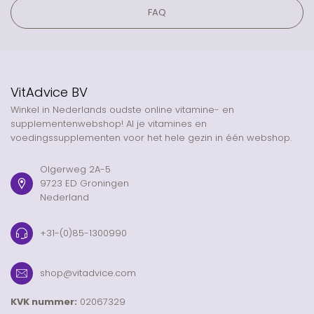
FAQ
VitAdvice BV
Winkel in Nederlands oudste online vitamine- en
supplementenwebshop! Al je vitamines en
voedingssupplementen voor het hele gezin in één webshop.
Olgerweg 2A-5
9723 ED Groningen
Nederland
+31-(0)85-1300990
shop@vitadvice.com
KVK nummer:
02067329