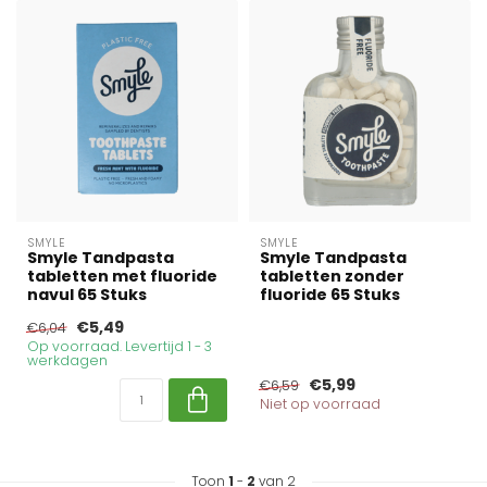
SMYLE
SMYLE
Smyle Tandpasta
Smyle Tandpasta
tabletten met fluoride
tabletten zonder
navul 65 Stuks
fluoride 65 Stuks
€5,49
€6,04
Op voorraad. Levertijd 1 - 3
werkdagen
€5,99
€6,59
Niet op voorraad
Toon
1
-
2
van 2