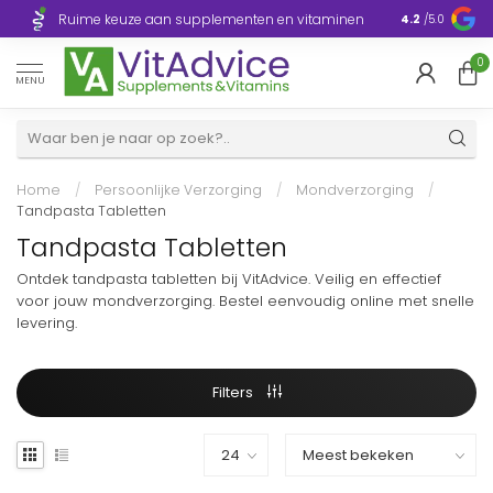
Razendsnelle
Ruime keuze aan supplementen en vitaminen
4.2
/5.0
Europa
0
MENU
Home
/
Persoonlijke Verzorging
/
Mondverzorging
/
Tandpasta Tabletten
Tandpasta Tabletten
Ontdek tandpasta tabletten bij VitAdvice. Veilig en effectief
voor jouw mondverzorging. Bestel eenvoudig online met snelle
levering.
Filters