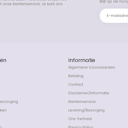
Blijf op de hoo
 onze klantenservice. Je kunt ons
eën
Informatie
Algemene Voorwaarden
Betaling
Contact
Disclaimer/Informatie
Verzorging
Klantenservice
nken
Levering/Bezorging
Ons Verhaal
n
Privacy Policy