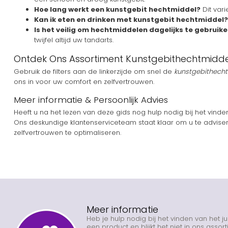
Hoe lang werkt een kunstgebit hechtmiddel?
Dit vari
Kan ik eten en drinken met kunstgebit hechtmiddel?
Is het veilig om hechtmiddelen dagelijks te gebruik
twijfel altijd uw tandarts.
Ontdek Ons Assortiment Kunstgebithechtmid
Gebruik de filters aan de linkerzijde om snel de
kunstgebithech
ons in voor uw comfort en zelfvertrouwen.
Meer informatie & Persoonlijk Advies
Heeft u na het lezen van deze gids nog hulp nodig bij het vind
Ons deskundige klantenserviceteam staat klaar om u te advise
zelfvertrouwen te optimaliseren.
Meer informatie
Heb je hulp nodig bij het vinden van het j
een product en blijkt het niet in ons asso