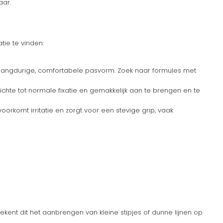
aar.
ie te vinden:
n langdurige, comfortabele pasvorm. Zoek naar formules met
lichte tot normale fixatie en gemakkelijk aan te brengen en te
orkomt irritatie en zorgt voor een stevige grip, vaak
tekent dit het aanbrengen van kleine stipjes of dunne lijnen op