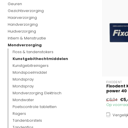
Geuren
Gezichtsverzorging
Haarverzorging
Handverzorging
Huidverzorging
Intiem & Menstruatie
Mondverzorging
Floss & tandenstokers
Kunstgebithechtmiddelen
Kunstgebitreinigers
Mondspoelmiddel
Mondspray
FIXODENT
Fixodent 
Mondspray
power 40
Mondverzorging Elektrisch
€5,
Mondwater
€6,04
Op voorraad
Poetscontrole tabletten
Ragers
Vergelij
Tandenborstels
Tandenflos