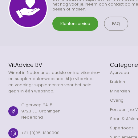
het nog voor je. Neem dan contact op met
bellen of mailen.
Klantenservice
FAQ
VitAdvice BV
Categori
Winkel in Nederlands oudste online vitamine-
Ayurveda
en supplementenwebshop! Al je vitamines
Kruiden
en voedingssupplementen voor het hele
gezin in één webshop.
Mineralen
Overig
Olgerweg 2A-5
Persoonlijke 
9723 ED Groningen
Nederland
Sport & Afsla
Superfoods
+31-(0)85-1300990
Supplemente