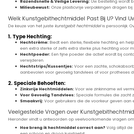
Razendsnelle & Veilige Levering:
Uw bestelling wordt b
Milieubewust:
Onze plasticvrije verpakkingen dragen bi
Welk Kunstgebithechtmiddel Past Bij U? Vind Uw
De keuze van het juiste
kunstgebit hechtmiddel
is persoonlijk. 
1. Type Hechting:
Hechtcrème:
Biedt een sterke, flexibele hechting en h
een extra sterke of zelfs extra sterke plus hechting voor 
Hechtpoeder:
Een fijne poeder die actief wordt bij conta
verwijderen.
Hechtstrips/Kussentjes:
Voor een zachte, schokabsorber
aanbevolen voor gevoelig tandvlees of voor protheses 
2. Speciale Behoeften:
Zinkvrije Hechtmiddelen:
Voor wie zinkinname wil vermij
Voor Gevoelig Tandvlees:
Speciale formules die zacht zi
Smaakvrij:
Voor gebruikers die de voorkeur geven aan een
Veelgestelde Vragen over Kunstgebithechtmi
Hieronder vindt u antwoorden op veelvoorkomende vragen om u
Hoe breng ik hechtmiddel correct aan?
Volg altijd de
een schoon en droog kunstgebit.