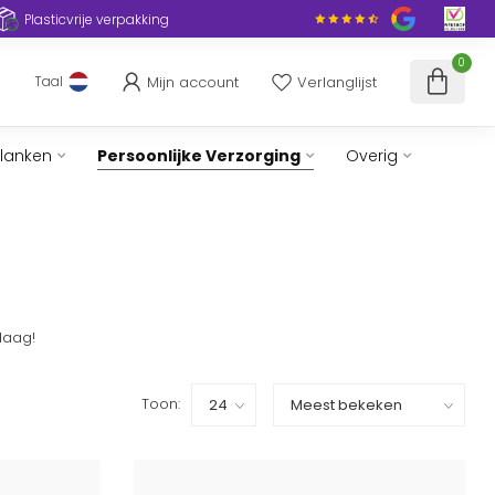
Plasticvrije verpakking
0
Mijn account
Verlanglijst
Taal
slanken
Persoonlijke Verzorging
Overig
daag!
Toon: