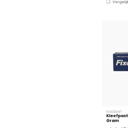
Vergelij
FIXODENT
Kleefpast
Gram