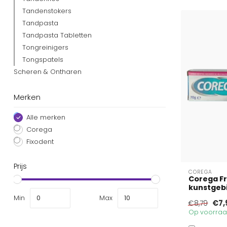
Tandenstokers
Tandpasta
Tandpasta Tabletten
Tongreinigers
Tongspatels
Scheren & Ontharen
Merken
Alle merken
Corega
Fixodent
Prijs
COREGA
Corega Fr
kunstgeb
Min
Max
€7,
€8,79
Op voorraad