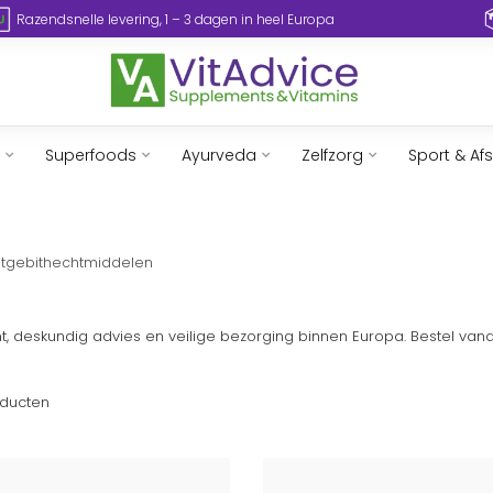
Razendsnelle levering, 1 – 3 dagen in heel Europa
Superfoods
Ayurveda
Zelfzorg
Sport & Af
stgebithechtmiddelen
t, deskundig advies en veilige bezorging binnen Europa. Bestel van
ducten