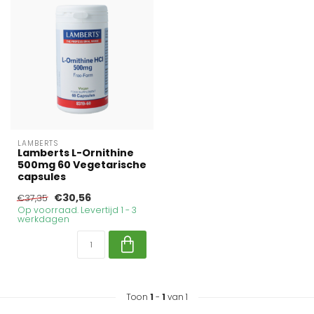
LAMBERTS
Lamberts L-Ornithine
500mg 60 Vegetarische
capsules
€30,56
€37,35
Op voorraad. Levertijd 1 - 3
werkdagen
Toon
1
-
1
van 1