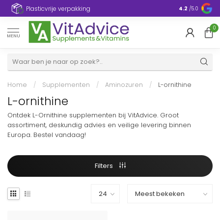
Plasticvrije verpakking
4.2
/5.0
0
MENU
Home
/
Supplementen
/
Aminozuren
/
L-ornithine
L-ornithine
Ontdek L-Ornithine supplementen bij VitAdvice. Groot
assortiment, deskundig advies en veilige levering binnen
Europa. Bestel vandaag!
Filters