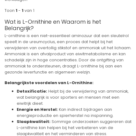
Toon
1
-
1
van 1
Wat is L-Ornithine en Waarom is het
Belangrijk?
L-ornithine is een niet-essentieel aminozuur dat een sleutelrol
speelt in de ureumcyclus, een proces dat helpt bij het
verwijderen van overtollig stikstof en ammoniak uit het lichaam.
Ammoniak is een afvalproduct van eiwitmetabolisme en kan
schadelijk zijn in hoge concentraties. Door de ontgifting van
ammoniak te ondersteunen, draagt L-ornithine bij aan een
gezonde leverfunctie en algemeen welzijn.
Belangrijkste voordelen van L-Ornithine:
Detoxificatie:
Helpt bij de verwijdering van ammoniak,
wat belangrijk is voor sporters en mensen met een
eiwitrijk dieet.
Energie en Herstel:
Kan indirect bijdragen aan
energieproductie en spierherstel na inspanning.
Slaapkwaliteit:
Sommige onderzoeken suggereren dat
L-ornithine kan helpen bij het verbeteren van de
slaapkwaliteit en het verminderen van stress.