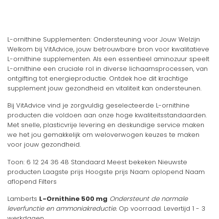
L-ornithine Supplementen: Ondersteuning voor Jouw Welzijn
Welkom bij VitAdvice, jouw betrouwbare bron voor kwalitatieve
L-ornithine supplementen. Als een essentieel aminozuur speelt
L-ornithine een cruciale rol in diverse lichaamsprocessen, van
ontgifting tot energieproductie. Ontdek hoe dit krachtige
supplement jouw gezondheid en vitaliteit kan ondersteunen.
Bij VitAdvice vind je zorgvuldig geselecteerde L-ornithine
producten die voldoen aan onze hoge kwaliteitsstandaarden.
Met snelle, plasticvrije levering en deskundige service maken
we het jou gemakkelijk om weloverwogen keuzes te maken
voor jouw gezondheid.
Toon: 6 12 24 36 48 Standaard Meest bekeken Nieuwste
producten Laagste prijs Hoogste prijs Naam oplopend Naam
aflopend Filters
Lamberts
L-Ornithine 500 mg
Ondersteunt de normale
leverfunctie en ammoniakreductie.
Op voorraad. Levertijd 1 - 3
werkdagen