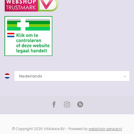
© Copyright 2026 VitAdvice BV - Powered by
webshop-service.nl