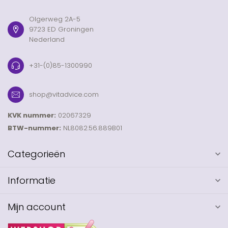
Olgerweg 2A-5
9723 ED Groningen
Nederland
+31-(0)85-1300990
shop@vitadvice.com
KVK nummer:
02067329
BTW-nummer:
NL8082.56.889B01
Categorieën
Informatie
Mijn account