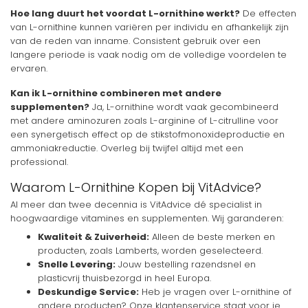
Hoe lang duurt het voordat L-ornithine werkt?
De effecten
van L-ornithine kunnen variëren per individu en afhankelijk zijn
van de reden van inname. Consistent gebruik over een
langere periode is vaak nodig om de volledige voordelen te
ervaren.
Kan ik L-ornithine combineren met andere
supplementen?
Ja, L-ornithine wordt vaak gecombineerd
met andere aminozuren zoals L-arginine of L-citrulline voor
een synergetisch effect op de stikstofmonoxideproductie en
ammoniakreductie. Overleg bij twijfel altijd met een
professional.
Waarom L-Ornithine Kopen bij VitAdvice?
Al meer dan twee decennia is VitAdvice dé specialist in
hoogwaardige vitamines en supplementen. Wij garanderen:
Kwaliteit & Zuiverheid:
Alleen de beste merken en
producten, zoals Lamberts, worden geselecteerd.
Snelle Levering:
Jouw bestelling razendsnel en
plasticvrij thuisbezorgd in heel Europa.
Deskundige Service:
Heb je vragen over L-ornithine of
andere producten? Onze klantenservice staat voor je