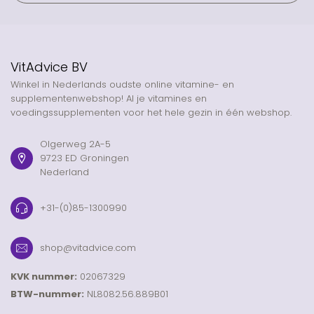
VitAdvice BV
Winkel in Nederlands oudste online vitamine- en
supplementenwebshop! Al je vitamines en
voedingssupplementen voor het hele gezin in één webshop.
Olgerweg 2A-5
9723 ED Groningen
Nederland
+31-(0)85-1300990
shop@vitadvice.com
KVK nummer:
02067329
BTW-nummer:
NL8082.56.889B01