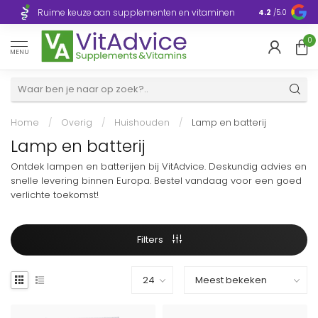
Razendsnelle
Ruime keuze aan supplementen en vitaminen
4.2
/5.0
Europa
0
MENU
Home
/
Overig
/
Huishouden
/
Lamp en batterij
Lamp en batterij
Ontdek lampen en batterijen bij VitAdvice. Deskundig advies en
snelle levering binnen Europa. Bestel vandaag voor een goed
verlichte toekomst!
Filters