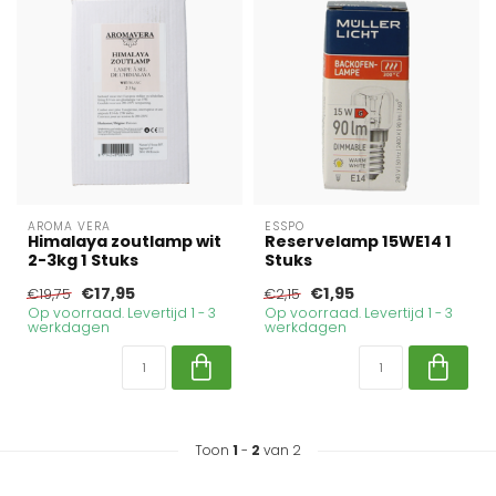
AROMA VERA
ESSPO
Himalaya zoutlamp wit
Reservelamp 15WE14 1
2-3kg 1 Stuks
Stuks
€17,95
€1,95
€19,75
€2,15
Op voorraad. Levertijd 1 - 3
Op voorraad. Levertijd 1 - 3
werkdagen
werkdagen
Toon
1
-
2
van 2