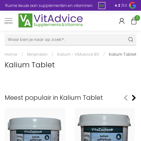
Razendsnelle levering, 1 – 3 dagen in heel
en
Plasticvrije
4.2
/5.0
Europa
0
MENU
Home
/
Mineralen
/
Kalium - VitAdvice BV
/
Kalium Tablet
Kalium Tablet
Meest populair in Kalium Tablet