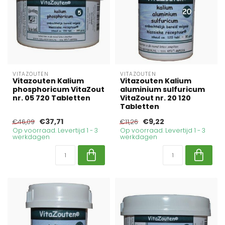
VITAZOUTEN
VITAZOUTEN
Vitazouten Kalium
Vitazouten Kalium
phosphoricum VitaZout
aluminium sulfuricum
nr. 05 720 Tabletten
VitaZout nr. 20 120
Tabletten
€37,71
€9,22
€46,09
€11,26
Op voorraad. Levertijd 1 - 3
Op voorraad. Levertijd 1 - 3
werkdagen
werkdagen