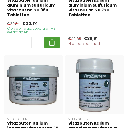
Vitazouten Kalium
Vitazouten Kalium
aluminium sulfuricum
aluminium sulfuricum
VitaZout nr. 20 360
VitaZout nr. 20 720
Tabletten
Tabletten
€20,74
€25,34
Op voorraad. Levertijd 1 - 3
werkdagen
€35,91
€43,89
Niet op voorraad
VITAZOUTEN
VITAZOUTEN
Vitazouten Kalium
Vitazouten Kalium
jodatum VitaZout nr. 15
arsenicosum VitaZout