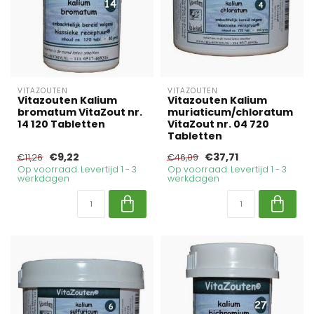
VITAZOUTEN
VITAZOUTEN
Vitazouten Kalium
Vitazouten Kalium
bromatum VitaZout nr.
muriaticum/chloratum
14 120 Tabletten
VitaZout nr. 04 720
Tabletten
€9,22
€37,71
€11,26
€46,09
Op voorraad. Levertijd 1 - 3
Op voorraad. Levertijd 1 - 3
werkdagen
werkdagen