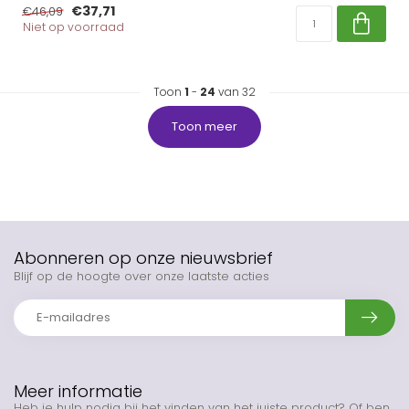
€37,71
€46,09
Niet op voorraad
Toon
1
-
24
van 32
Toon meer
Abonneren op onze nieuwsbrief
Blijf op de hoogte over onze laatste acties
Meer informatie
Heb je hulp nodig bij het vinden van het juiste product? Of ben