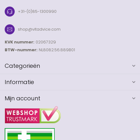
+31-(0)85-1300990
shop@vitadvice.com
KVK nummer:
02067329
BTW-nummer:
NL8082.56.889B01
Categorieën
Informatie
Mijn account