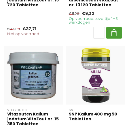
720 Tabletten
nr. 13 120 Tabletten
€9,22
€11,26
Op voorraad. Levertijd 1 - 3
werkdagen
€37,71
€46,09
Niet op voorraad
VITAZOUTEN
SNP
Vitazouten Kalium
SNP Kalium 400 mg 50
jodatum VitaZout nr. 15
Tabletten
360 Tabletten