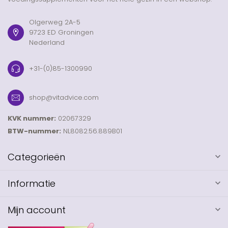
Olgerweg 2A-5
9723 ED Groningen
Nederland
+31-(0)85-1300990
shop@vitadvice.com
KVK nummer:
02067329
BTW-nummer:
NL8082.56.889B01
Categorieën
Informatie
Mijn account