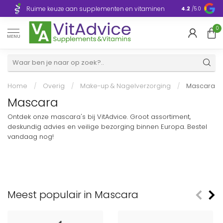
Razendsnelle
Ruime keuze aan supplementen en vitaminen
4.2
/5.0
Europa
0
MENU
Home
/
Overig
/
Make-up & Nagelverzorging
/
Mascara
Mascara
Ontdek onze mascara's bij VitAdvice. Groot assortiment,
deskundig advies en veilige bezorging binnen Europa. Bestel
vandaag nog!
Meest populair in Mascara