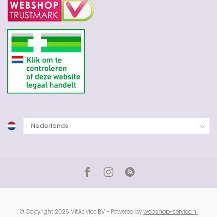
© Copyright 2026 VitAdvice BV - Powered by
webshop-service.nl