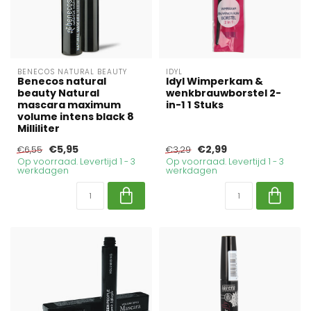
BENECOS NATURAL BEAUTY
IDYL
Benecos natural
Idyl Wimperkam &
beauty Natural
wenkbrauwborstel 2-
mascara maximum
in-1 1 Stuks
volume intens black 8
Milliliter
€5,95
€2,99
€6,55
€3,29
Op voorraad. Levertijd 1 - 3
Op voorraad. Levertijd 1 - 3
werkdagen
werkdagen