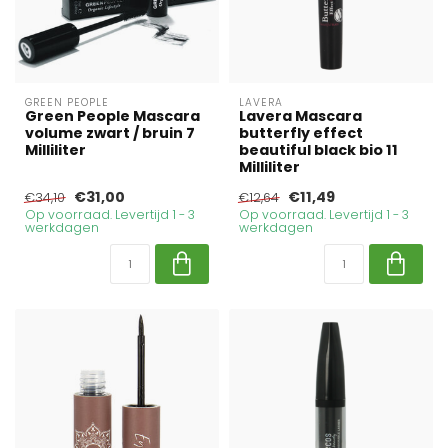
GREEN PEOPLE
LAVERA
Green People Mascara
Lavera Mascara
volume zwart / bruin 7
butterfly effect
Milliliter
beautiful black bio 11
Milliliter
€31,00
€11,49
€34,10
€12,64
Op voorraad. Levertijd 1 - 3
Op voorraad. Levertijd 1 - 3
werkdagen
werkdagen