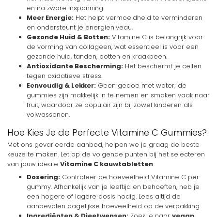
en na zware inspanning.
Meer Energie:
Het helpt vermoeidheid te verminderen
en ondersteunt je energieniveau.
Gezonde Huid & Botten:
Vitamine C is belangrijk voor
de vorming van collageen, wat essentieel is voor een
gezonde huid, tanden, botten en kraakbeen.
Antioxidante Bescherming:
Het beschermt je cellen
tegen oxidatieve stress.
Eenvoudig & Lekker:
Geen gedoe met water; de
gummies zijn makkelijk in te nemen en smaken vaak naar
fruit, waardoor ze populair zijn bij zowel kinderen als
volwassenen.
Hoe Kies Je de Perfecte Vitamine C Gummies?
Met ons gevarieerde aanbod, helpen we je graag de beste
keuze te maken. Let op de volgende punten bij het selecteren
van jouw ideale
Vitamine C kauwtabletten
:
Dosering:
Controleer de hoeveelheid Vitamine C per
gummy. Afhankelijk van je leeftijd en behoeften, heb je
een hogere of lagere dosis nodig. Lees altijd de
aanbevolen dagelijkse hoeveelheid op de verpakking.
Ingrediënten & Dieetwensen:
Zoek je naar
vegan