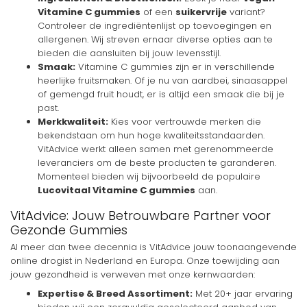
Vitamine C gummies
of een
suikervrije
variant?
Controleer de ingrediëntenlijst op toevoegingen en
allergenen. Wij streven ernaar diverse opties aan te
bieden die aansluiten bij jouw levensstijl.
Smaak:
Vitamine C gummies zijn er in verschillende
heerlijke fruitsmaken. Of je nu van aardbei, sinaasappel
of gemengd fruit houdt, er is altijd een smaak die bij je
past.
Merkkwaliteit:
Kies voor vertrouwde merken die
bekendstaan om hun hoge kwaliteitsstandaarden.
VitAdvice werkt alleen samen met gerenommeerde
leveranciers om de beste producten te garanderen.
Momenteel bieden wij bijvoorbeeld de populaire
Lucovitaal Vitamine C gummies
aan.
VitAdvice: Jouw Betrouwbare Partner voor
Gezonde Gummies
Al meer dan twee decennia is VitAdvice jouw toonaangevende
online drogist in Nederland en Europa. Onze toewijding aan
jouw gezondheid is verweven met onze kernwaarden:
Expertise & Breed Assortiment:
Met 20+ jaar ervaring