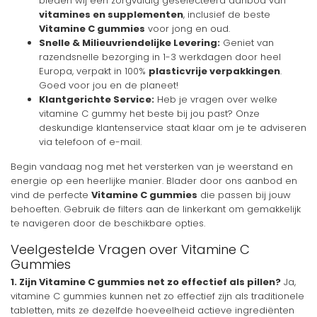
bieden wij een zorgvuldig geselecteerd aanbod van
vitamines en supplementen
, inclusief de beste
Vitamine C gummies
voor jong en oud.
Snelle & Milieuvriendelijke Levering:
Geniet van
razendsnelle bezorging in 1-3 werkdagen door heel
Europa, verpakt in 100%
plasticvrije verpakkingen
.
Goed voor jou en de planeet!
Klantgerichte Service:
Heb je vragen over welke
vitamine C gummy het beste bij jou past? Onze
deskundige klantenservice staat klaar om je te adviseren
via telefoon of e-mail.
Begin vandaag nog met het versterken van je weerstand en
energie op een heerlijke manier. Blader door ons aanbod en
vind de perfecte
Vitamine C gummies
die passen bij jouw
behoeften. Gebruik de filters aan de linkerkant om gemakkelijk
te navigeren door de beschikbare opties.
Veelgestelde Vragen over Vitamine C
Gummies
1. Zijn Vitamine C gummies net zo effectief als pillen?
Ja,
vitamine C gummies kunnen net zo effectief zijn als traditionele
tabletten, mits ze dezelfde hoeveelheid actieve ingrediënten