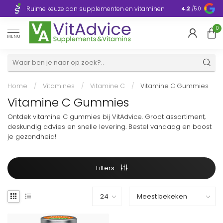
Razendsnelle
Ruime keuze aan supplementen en vitaminen
4.2
/5.0
Europa
0
MENU
Home
/
Vitamines
/
Vitamine C
/
Vitamine C Gummies
Vitamine C Gummies
Ontdek vitamine C gummies bij VitAdvice. Groot assortiment,
deskundig advies en snelle levering. Bestel vandaag en boost
je gezondheid!
Filters