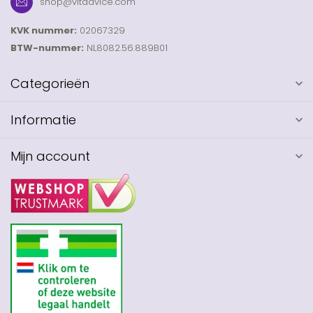
shop@vitadvice.com
KVK nummer:
02067329
BTW-nummer:
NL8082.56.889B01
Categorieën
Informatie
Mijn account