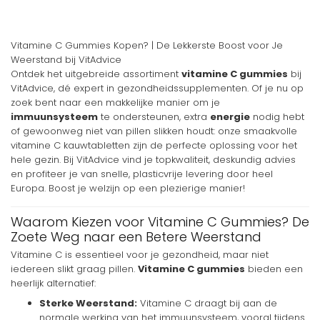
Vitamine C Gummies Kopen? | De Lekkerste Boost voor Je
Weerstand bij VitAdvice
Ontdek het uitgebreide assortiment
vitamine C gummies
bij
VitAdvice, dé expert in gezondheidssupplementen. Of je nu op
zoek bent naar een makkelijke manier om je
immuunsysteem
te ondersteunen, extra
energie
nodig hebt
of gewoonweg niet van pillen slikken houdt: onze smaakvolle
vitamine C kauwtabletten zijn de perfecte oplossing voor het
hele gezin. Bij VitAdvice vind je topkwaliteit, deskundig advies
en profiteer je van snelle, plasticvrije levering door heel
Europa. Boost je welzijn op een plezierige manier!
Waarom Kiezen voor Vitamine C Gummies? De
Zoete Weg naar een Betere Weerstand
Vitamine C is essentieel voor je gezondheid, maar niet
iedereen slikt graag pillen.
Vitamine C gummies
bieden een
heerlijk alternatief:
Sterke Weerstand:
Vitamine C draagt bij aan de
normale werking van het immuunsysteem, vooral tijdens