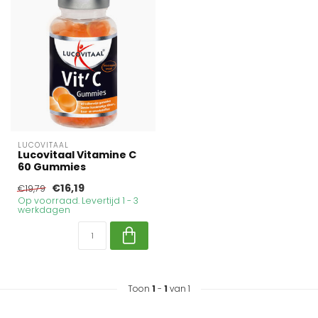
LUCOVITAAL
Lucovitaal Vitamine C
60 Gummies
€16,19
€19,79
Op voorraad. Levertijd 1 - 3
werkdagen
Toon
1
-
1
van 1