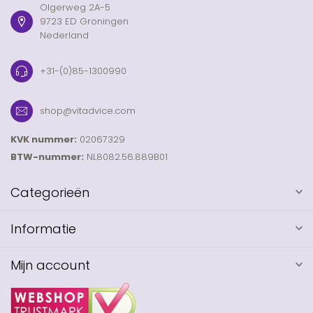
Olgerweg 2A-5
9723 ED Groningen
Nederland
+31-(0)85-1300990
shop@vitadvice.com
KVK nummer:
02067329
BTW-nummer:
NL8082.56.889B01
Categorieën
Informatie
Mijn account