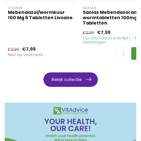
LIVSANE
SANIAS
Mebendazol/wormkuur
Sanias Mebendazol anti
100 Mg 6 Tabletten Livsane
wormtabletten 100mg 6
Tabletten
€7,99
€9,99
Op voorraad. Levertijd 1 - 3
werkdagen
€7,99
€9,99
Niet op voorraad
Bekijk collectie