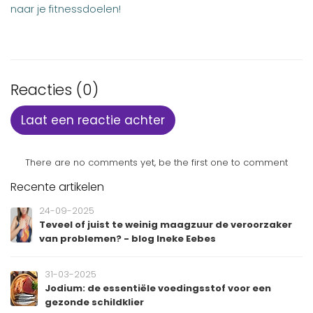
naar je fitnessdoelen!
Reacties (0)
Laat een reactie achter
There are no comments yet, be the first one to comment
Recente artikelen
24-09-2025
Teveel of juist te weinig maagzuur de veroorzaker
van problemen? - blog Ineke Eebes
31-03-2025
Jodium: de essentiële voedingsstof voor een
gezonde schildklier