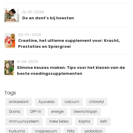
12-07-2024
Do en dont’s bij hoesten
02-07-2024
Creatine, het ultieme supplement voor: Kracht,
Prestaties en Spiergroei
11-04-2023
Slimme keuzes maken: Tips voor het kiezen van de
beste voedingssupplementen
Tags
antioxidant
Ayurveda
calcium
chlorofyl
Dosha
DPP-IV
energie
Gewrichtspijn
immuunsysteem
Ineke Eebes
Kapha
kefir
Kurkuma
magnesium
Pitta
probiotica