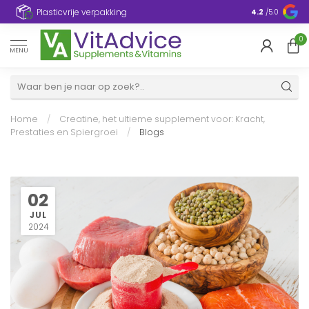
Plasticvrije verpakking
4.2
/5.0
0
MENU
Home
/
Creatine, het ultieme supplement voor: Kracht,
Prestaties en Spiergroei
/
Blogs
02
JUL
2024