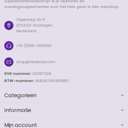
supplementenwebshop! Al je vitamines en
voedingssupplementen voor het hele gezin in één webshop.
Olgerweg 2A-5
9723 ED Groningen
Nederland
+31-(0)85-1300990
shop@vitadvice.com
KVK nummer:
02067329
BTW-nummer:
NL8082.56.889B01
Categorieën
Informatie
Mijn account