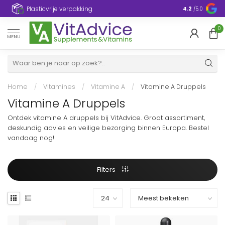
Plasticvrije verpakking
4.2
/5.0
0
MENU
Home
/
Vitamines
/
Vitamine A
/
Vitamine A Druppels
Vitamine A Druppels
Ontdek vitamine A druppels bij VitAdvice. Groot assortiment,
deskundig advies en veilige bezorging binnen Europa. Bestel
vandaag nog!
Filters