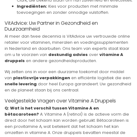
Clark, die bekend staan om hun zuiverheid en effectiviteit.
Ingrediënten:
Kies voor producten met minimale
toevoegingen en zonder onnodige vulstoffen.
VitAdvice: Uw Partner in Gezondheid en
Duurzaamheid
Al meer dan twee decennia is VitAdvice uw vertrouwde online
retailer voor vitaminen, mineralen en voedingssupplementen
in Nederland en daarbuiten. Ons team van experts staat klaar
om u te voorzien van
deskundig advies
over
vitamine A
druppels
en andere gezondheidsproducten.
Wij zetten ons in voor een duurzame toekomst door middel
van
plasticvrije verpakkingen
en efficiënte logistiek die een
snelle levering
door heel Europa garandeert. Uw gezondheid
en de planeet staan bij ons centraal.
Veelgestelde Vragen over Vitamine A Druppels
Q: Wat is het verschil tussen Vitamine A en
bètacaroteen?
A: Vitamine A (retinol) is de actieve vorm die
direct door het lichaam kan worden gebruikt. Bètacaroteen is
een provitamine A, wat betekent dat het lichaam het kan
omzetten in vitamine A. Onze druppels bevatten meestal de