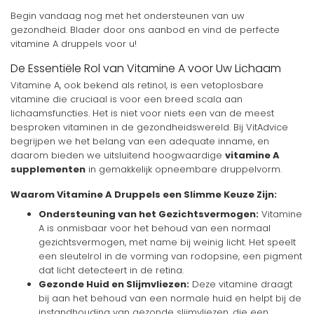
Begin vandaag nog met het ondersteunen van uw
gezondheid. Blader door ons aanbod en vind de perfecte
vitamine A druppels voor u!
De Essentiële Rol van Vitamine A voor Uw Lichaam
Vitamine A, ook bekend als retinol, is een vetoplosbare
vitamine die cruciaal is voor een breed scala aan
lichaamsfuncties. Het is niet voor niets een van de meest
besproken vitaminen in de gezondheidswereld. Bij VitAdvice
begrijpen we het belang van een adequate inname, en
daarom bieden we uitsluitend hoogwaardige
vitamine A
supplementen
in gemakkelijk opneembare druppelvorm.
Waarom Vitamine A Druppels een Slimme Keuze Zijn:
Ondersteuning van het Gezichtsvermogen:
Vitamine
A is onmisbaar voor het behoud van een normaal
gezichtsvermogen, met name bij weinig licht. Het speelt
een sleutelrol in de vorming van rodopsine, een pigment
dat licht detecteert in de retina.
Gezonde Huid en Slijmvliezen:
Deze vitamine draagt
bij aan het behoud van een normale huid en helpt bij de
instandhouding van gezonde slijmvliezen, die een