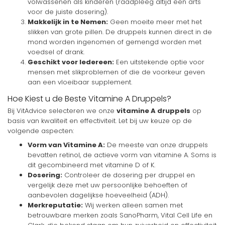
volwassenen als kinderen (raadpleeg altijd een arts
voor de juiste dosering).
Makkelijk in te Nemen:
Geen moeite meer met het
slikken van grote pillen. De druppels kunnen direct in de
mond worden ingenomen of gemengd worden met
voedsel of drank.
Geschikt voor Iedereen:
Een uitstekende optie voor
mensen met slikproblemen of die de voorkeur geven
aan een vloeibaar supplement.
Hoe Kiest u de Beste Vitamine A Druppels?
Bij VitAdvice selecteren we onze
vitamine A druppels
op
basis van kwaliteit en effectiviteit. Let bij uw keuze op de
volgende aspecten:
Vorm van Vitamine A:
De meeste van onze druppels
bevatten retinol, de actieve vorm van vitamine A. Soms is
dit gecombineerd met vitamine D of K.
Dosering:
Controleer de dosering per druppel en
vergelijk deze met uw persoonlijke behoeften of
aanbevolen dagelijkse hoeveelheid (ADH).
Merkreputatie:
Wij werken alleen samen met
betrouwbare merken zoals SanoPharm, Vital Cell Life en