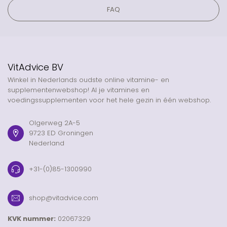
FAQ
VitAdvice BV
Winkel in Nederlands oudste online vitamine- en
supplementenwebshop! Al je vitamines en
voedingssupplementen voor het hele gezin in één webshop.
Olgerweg 2A-5
9723 ED Groningen
Nederland
+31-(0)85-1300990
shop@vitadvice.com
KVK nummer:
02067329