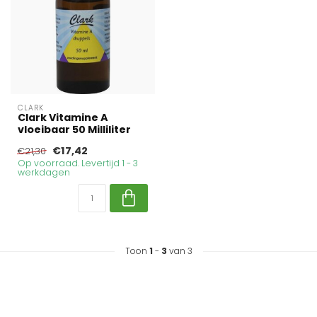
CLARK
Clark Vitamine A
vloeibaar 50 Milliliter
€17,42
€21,30
Op voorraad. Levertijd 1 - 3
werkdagen
Toon
1
-
3
van 3