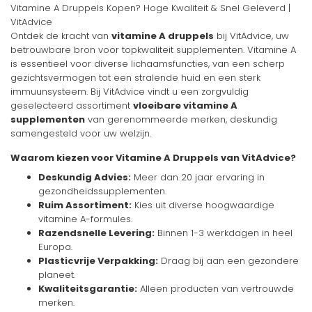
Vitamine A Druppels Kopen? Hoge Kwaliteit & Snel Geleverd |
VitAdvice
Ontdek de kracht van
vitamine A druppels
bij VitAdvice, uw
betrouwbare bron voor topkwaliteit supplementen. Vitamine A
is essentieel voor diverse lichaamsfuncties, van een scherp
gezichtsvermogen tot een stralende huid en een sterk
immuunsysteem. Bij VitAdvice vindt u een zorgvuldig
geselecteerd assortiment
vloeibare vitamine A
supplementen
van gerenommeerde merken, deskundig
samengesteld voor uw welzijn.
Waarom kiezen voor Vitamine A Druppels van VitAdvice?
Deskundig Advies:
Meer dan 20 jaar ervaring in
gezondheidssupplementen.
Ruim Assortiment:
Kies uit diverse hoogwaardige
vitamine A-formules.
Razendsnelle Levering:
Binnen 1-3 werkdagen in heel
Europa.
Plasticvrije Verpakking:
Draag bij aan een gezondere
planeet.
Kwaliteitsgarantie:
Alleen producten van vertrouwde
merken.