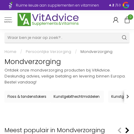
Razendsnelle
Ruime keuze aan supplementen en vitaminen
4.2
/5.0
Europa
0
MENU
Home
/
Persoonlijke Verzorging
/
Mondverzorging
Mondverzorging
Ontdek onze mondverzorging producten bij VitAdvice.
Deskundig advies, veilige betaling en levering binnen Europa.
Bestel vandaag!
Floss & tandenstokers
Kunstgebithechtmiddelen
Kunstgebitre
Meest populair in Mondverzorging