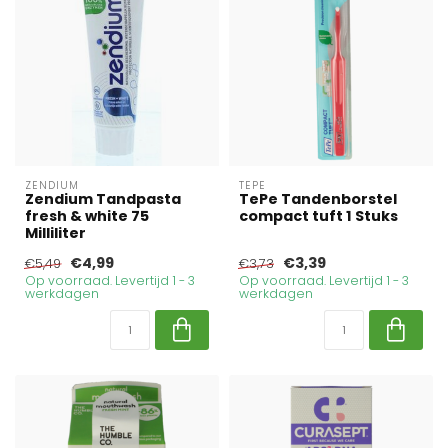
ZENDIUM
TEPE
Zendium Tandpasta
TePe Tandenborstel
fresh & white 75
compact tuft 1 Stuks
Milliliter
€4,99
€3,39
€5,49
€3,73
Op voorraad. Levertijd 1 - 3
Op voorraad. Levertijd 1 - 3
werkdagen
werkdagen