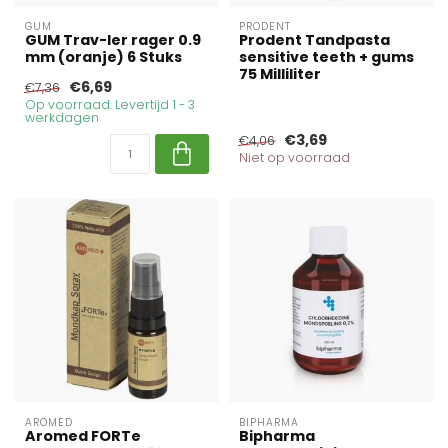
GUM
PRODENT
GUM Trav-ler rager 0.9
Prodent Tandpasta
mm (oranje) 6 Stuks
sensitive teeth + gums
75 Milliliter
€6,69
€7,36
Op voorraad. Levertijd 1 - 3
werkdagen
€3,69
€4,06
Niet op voorraad
AROMED
BIPHARMA
Aromed FORTe
Bipharma