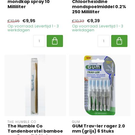
mondkap spray 10
Chloorhexidine
Milliliter
mondspoelmiddel 0.2%
250 Milliliter
€9,95
€9,39
€10,95
€10,33
Op voorraad. Levertijd 1 - 3
Op voorraad. Levertijd 1 - 3
werkdagen
werkdagen
THE HUMBLE CO
GUM
The Humble Co
GUM Trav-ler rager 2.0
Tandenborstel bamboe
mm (grijs) 6 Stuks