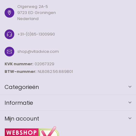
Olgerweg 2A-5
9723 ED Groningen
Nederland
+31-(0)85-1300990
shop@vitadvice.com
KVK nummer:
02067329
BTW-nummer:
NL8082.56.889B01
Categorieën
Informatie
Mijn account