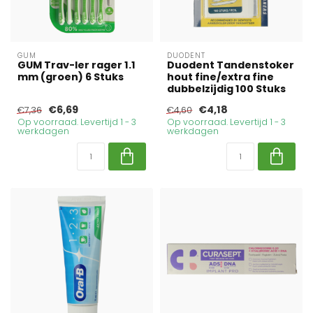
GUM
DUODENT
GUM Trav-ler rager 1.1
Duodent Tandenstoker
mm (groen) 6 Stuks
hout fine/extra fine
dubbelzijdig 100 Stuks
€6,69
€4,18
€7,36
€4,60
Op voorraad. Levertijd 1 - 3
Op voorraad. Levertijd 1 - 3
werkdagen
werkdagen